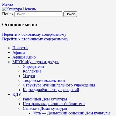
Меню
Поиск
Культура Невель
Основное меню
МБУК Невельского района "Культура
Перейти к основному содержимому
Перейти к вторичному содержимому
и досуг"
Новости
Афиша
Афиша Кино
МБУК «Культура и досуг»
Учредители
Коллектив
Услуги
Творческие коллективы
Структура муниципального учреждения
Карта удалённости учреждений
КДУ
Районный Дом культуры
Центральная районная библиотека
Сельские Дома культуры
Усть — Долысский сельский Дом культуры