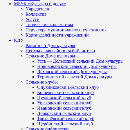
МБУК «Культура и досуг»
Учредители
Коллектив
Услуги
Творческие коллективы
Структура муниципального учреждения
Карта удалённости учреждений
КДУ
Районный Дом культуры
Центральная районная библиотека
Сельские Дома культуры
Усть — Долысский сельский Дом культуры
Новохованский сельский Дом культуры
Лёховский сельский Дом культуры
Туричинский сельский Дом культуры
Сельские клубы
Опухликовский сельский клуб
Кошелёвский сельский клуб
Пучковский сельский клуб
Ушаковский сельский клуб
Ивановский сельский клуб
Лобковский сельский клуб
Трехалёвский сельский клуб
Щербинский сельский клуб
Сельские библиотеки