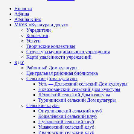
Новости
Афиша
Афиша Кино
МБУК «Культура и досуг»
Учредители
Коллектив
Услуги
Творческие коллективы
Структура муниципального учреждения
Карта удалённости учреждений
КДУ
Районный Дом культуры
Центральная районная библиотека
Сельские Дома культуры
Усть — Долысский сельский Дом культуры
Новохованский сельский Дом культуры
Лёховский сельский Дом культуры
Туричинский сельский Дом культуры
Сельские клубы
Опухликовский сельский клуб
Кошелёвский сельский клуб
Пучковский сельский клуб
Ушаковский сельский клуб
Ивановский сельский клуб