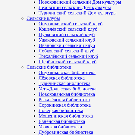
Новохованский сельский Дом культуры
Лёховский сельский Дом культуры
Туричинский сельский Дом культуры
Сельские клубы
Опухликовский сельский клуб
Кошелёвский сельский клуб
Пучковский сельский клуб
Ушаковский сельский клуб
Ивановский сельский клуб
Лобковский сельский клуб
Трехалёвский сельский клуб
Щербинский сельский клуб
Сельские библиотеки
Опухликовская библиотека
Лёховская библиотека
Туричинская библиотека
Усть-Долысская библиотека
Новохованская библиотека
Рыкалёвская библиотека
Сорокинская библиотека
Ловецкая библиотека
Мошенинская библиотека
Язненская библиотека
Усовская библиотека
Дубровинская библиотека