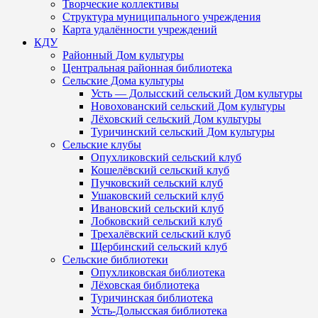
Творческие коллективы
Структура муниципального учреждения
Карта удалённости учреждений
КДУ
Районный Дом культуры
Центральная районная библиотека
Сельские Дома культуры
Усть — Долысский сельский Дом культуры
Новохованский сельский Дом культуры
Лёховский сельский Дом культуры
Туричинский сельский Дом культуры
Сельские клубы
Опухликовский сельский клуб
Кошелёвский сельский клуб
Пучковский сельский клуб
Ушаковский сельский клуб
Ивановский сельский клуб
Лобковский сельский клуб
Трехалёвский сельский клуб
Щербинский сельский клуб
Сельские библиотеки
Опухликовская библиотека
Лёховская библиотека
Туричинская библиотека
Усть-Долысская библиотека