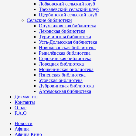
Лобковский сельский клуб
Трехалёвский сельский клуб
Щербинский сельский клуб
Сельские библиотеки
Опухликовская библиотека
Лёховская библиотека
Туричинская библиотека
Усть-Долысская библиотека
Новохованская библиотека
Рыкалёвская библиотека
Сорокинская библиотека
Ловецкая библиотека
Мошенинская библиотека
Язненская библиотека
Усовская библиотека
Дубровинская библиотека
Артёмовская библиотека
Документы
Контакты
О нас
F.A.Q
Новости
Афиша
Афиша Кино