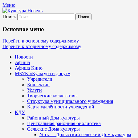
Меню
Поиск
Культура Невель
Основное меню
МБУК Невельского района "Культура и
Перейти к основному содержимому
Перейти к вторичному содержимому
Новости
Афиша
Афиша Кино
МБУК «Культура и досуг»
Учредители
Коллектив
Услуги
Творческие коллективы
Структура муниципального учреждения
Карта удалённости учреждений
КДУ
Районный Дом культуры
Центральная районная библиотека
Сельские Дома культуры
Усть — Долысский сельский Дом культуры