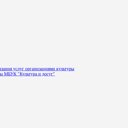
казания услуг организациями культуры
уры МБУК "Культура и досуг"