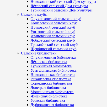
Новохованский сельский Дом культуры
Лёховский сельский Дом культуры
Туричинский сельский Дом культуры
Сельские клубы
Опухликовский сельский клуб
Кошелёвский сельский клуб
Пучковский сельский клуб
Ушаковский сельский клуб
Ивановский сельский клуб
Лобковский сельский клуб
Трехалёвский сельский клуб
Щербинский сельский клуб
Сельские библиотеки
Опухликовская библиотека
Лёховская библиотека
Туричинская библиотека
Усть-Долысская библиотека
Новохованская библиотека
Рыкалёвская библиотека
Сорокинская библиотека
Ловецкая библиотека
Мошенинская библиотека
Язненская библиотека
Усовская библиотека
Дубровинская библиотека