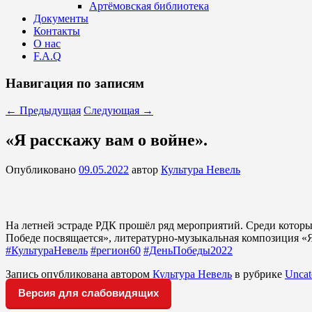
Артёмовская библиотека
Документы
Контакты
О нас
F.A.Q
Навигация по записям
←
Предыдущая
Следующая
→
«Я расскажу вам о войне».
Опубликовано
09.05.2022
автор
Культура Невель
На летней эстраде РДК прошёл ряд мероприятий. Среди которы
Победе посвящается», литературно-музыкальная композиция «Я
#КультураНевель
#регион60
#ДеньПобеды2022
Запись опубликована автором
Культура Невель
в рубрике
Uncat
Версия для слабовидящих