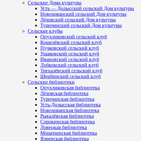
Сельские Дома культуры
Усть — Долысский сельский Дом культуры
Новохованский сельский Дом культуры
Лёховский сельский Дом культуры
Туричинский сельский Дом культуры
Сельские клубы
Опухликовский сельский клуб
Кошелёвский сельский клуб
Пучковский сельский клуб
Ушаковский сельский клуб
Ивановский сельский клуб
Лобковский сельский клуб
Трехалёвский сельский клуб
Щербинский сельский клуб
Сельские библиотеки
Опухликовская библиотека
Лёховская библиотека
Туричинская библиотека
Усть-Долысская библиотека
Новохованская библиотека
Рыкалёвская библиотека
Сорокинская библиотека
Ловецкая библиотека
Мошенинская библиотека
Язненская библиотека