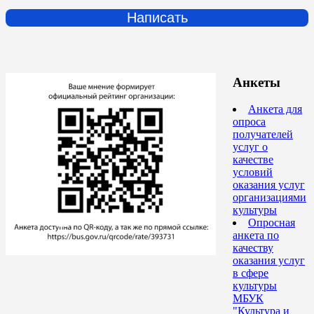
Написать
Анкеты
Анкета для
опроса
получателей
услуг о
качестве
условий
оказания услуг
организациями
культуры
Опросная
анкета по
качеству
оказания услуг
в сфере
культуры
МБУК
"Культура и