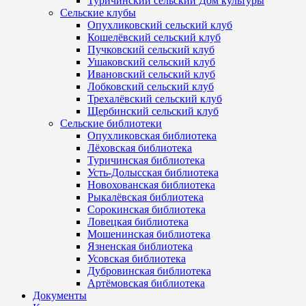
Туричинский сельский Дом культуры
Сельские клубы
Опухликовский сельский клуб
Кошелёвский сельский клуб
Пучковский сельский клуб
Ушаковский сельский клуб
Ивановский сельский клуб
Лобковский сельский клуб
Трехалёвский сельский клуб
Щербинский сельский клуб
Сельские библиотеки
Опухликовская библиотека
Лёховская библиотека
Туричинская библиотека
Усть-Долысская библиотека
Новохованская библиотека
Рыкалёвская библиотека
Сорокинская библиотека
Ловецкая библиотека
Мошенинская библиотека
Язненская библиотека
Усовская библиотека
Дубровинская библиотека
Артёмовская библиотека
Документы