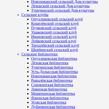
Новохованский сельский Дом культуры
Лёховский сельский Дом культуры
Туричинский сельский Дом культуры
Сельские клубы
Опухликовский сельский клуб
Кошелёвский сельский клуб
Пучковский сельский клуб
Ушаковский сельский клуб
Ивановский сельский клуб
Лобковский сельский клуб
Трехалёвский сельский клуб
Щербинский сельский клуб
Сельские библиотеки
Опухликовская библиотека
Лёховская библиотека
Туричинская библиотека
Усть-Долысская библиотека
Новохованская библиотека
Рыкалёвская библиотека
Сорокинская библиотека
Ловецкая библиотека
Мошенинская библиотека
Язненская библиотека
Усовская библиотека
Дубровинская библиотека