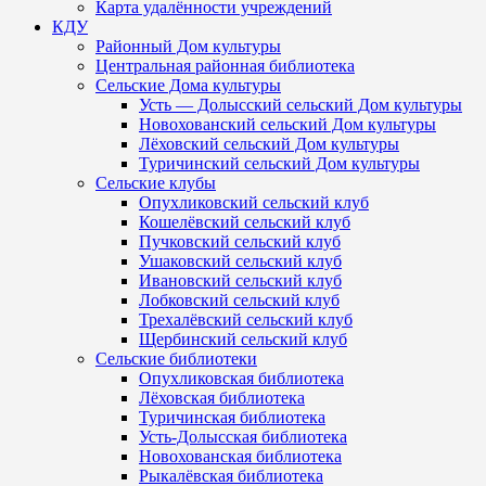
Карта удалённости учреждений
КДУ
Районный Дом культуры
Центральная районная библиотека
Сельские Дома культуры
Усть — Долысский сельский Дом культуры
Новохованский сельский Дом культуры
Лёховский сельский Дом культуры
Туричинский сельский Дом культуры
Сельские клубы
Опухликовский сельский клуб
Кошелёвский сельский клуб
Пучковский сельский клуб
Ушаковский сельский клуб
Ивановский сельский клуб
Лобковский сельский клуб
Трехалёвский сельский клуб
Щербинский сельский клуб
Сельские библиотеки
Опухликовская библиотека
Лёховская библиотека
Туричинская библиотека
Усть-Долысская библиотека
Новохованская библиотека
Рыкалёвская библиотека