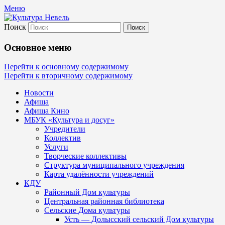
Меню
Поиск
Культура Невель
Основное меню
МБУК Невельского района "Культура
Перейти к основному содержимому
Перейти к вторичному содержимому
и досуг"
Новости
Афиша
Афиша Кино
МБУК «Культура и досуг»
Учредители
Коллектив
Услуги
Творческие коллективы
Структура муниципального учреждения
Карта удалённости учреждений
КДУ
Районный Дом культуры
Центральная районная библиотека
Сельские Дома культуры
Усть — Долысский сельский Дом культуры