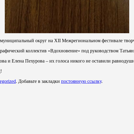
муниципальный округ на XII Межрегиональном фестивале творч
рафический коллектив «Вдохновение» под руководством Татья
а и Елена Пехурова – их голоса никого не оставили равнодуш
!
egorized
. Добавьте в закладки
постоянную ссылку
.