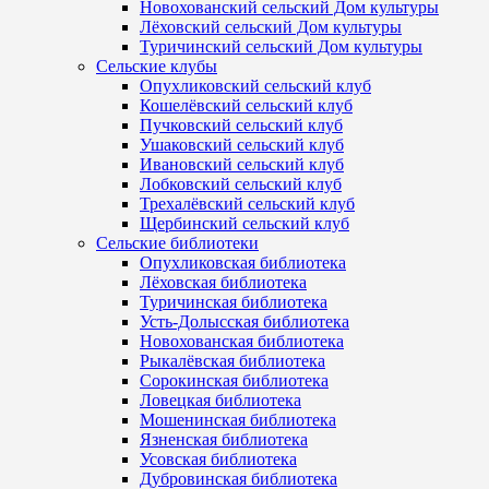
Новохованский сельский Дом культуры
Лёховский сельский Дом культуры
Туричинский сельский Дом культуры
Сельские клубы
Опухликовский сельский клуб
Кошелёвский сельский клуб
Пучковский сельский клуб
Ушаковский сельский клуб
Ивановский сельский клуб
Лобковский сельский клуб
Трехалёвский сельский клуб
Щербинский сельский клуб
Сельские библиотеки
Опухликовская библиотека
Лёховская библиотека
Туричинская библиотека
Усть-Долысская библиотека
Новохованская библиотека
Рыкалёвская библиотека
Сорокинская библиотека
Ловецкая библиотека
Мошенинская библиотека
Язненская библиотека
Усовская библиотека
Дубровинская библиотека