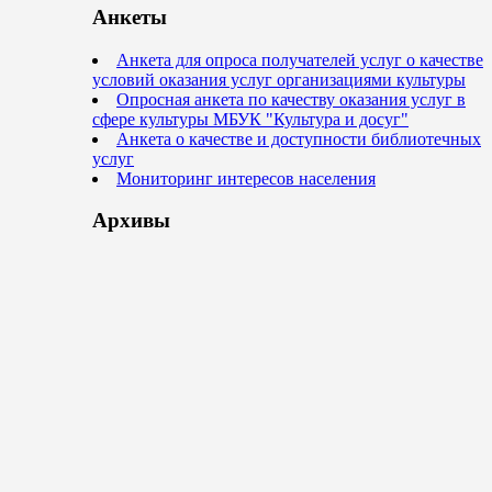
Анкеты
Анкета для опроса получателей услуг о качестве
условий оказания услуг организациями культуры
Опросная анкета по качеству оказания услуг в
сфере культуры МБУК "Культура и досуг"
Анкета о качестве и доступности библиотечных
услуг
Мониторинг интересов населения
Архивы