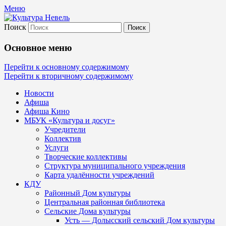
Меню
Поиск
Культура Невель
Основное меню
МБУК Невельского района "Культура и
Перейти к основному содержимому
Перейти к вторичному содержимому
Новости
Афиша
Афиша Кино
МБУК «Культура и досуг»
Учредители
Коллектив
Услуги
Творческие коллективы
Структура муниципального учреждения
Карта удалённости учреждений
КДУ
Районный Дом культуры
Центральная районная библиотека
Сельские Дома культуры
Усть — Долысский сельский Дом культуры