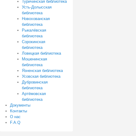
Туричинская библиотека
Усть-Долысская
библиотека
Новохованская
библиотека
Рыкалёвская
библиотека
Сорокинская
библиотека
Ловецкая библиотека
Мошенинская
библиотека
Язненская библиотека
Усовская библиотека
Дубровинская
библиотека
Артёмовская
библиотека
Документы
Контакты
О нас
F.A.Q