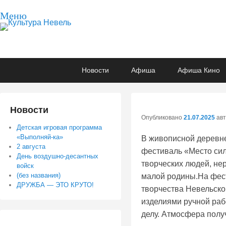
Меню
Культура Невель
МБУК Невельского района "Культура и досуг"
Основное
Перейти
Перейти
Новости
Афиша
Афиша Кино
меню
к
к
основному
вторичному
содержимому
содержимому
Новости
Опубликовано
21.07.2025
ав
Детская игровая программа
«Выполняй-ка»
В живописной деревн
2 августа
фестиваль «Место сил
День воздушно-десантных
творческих людей, не
войск
(без названия)
малой родины.На фес
ДРУЖБА — ЭТО КРУТО!
творчества Невельско
изделиями ручной раб
делу. Атмосфера полу