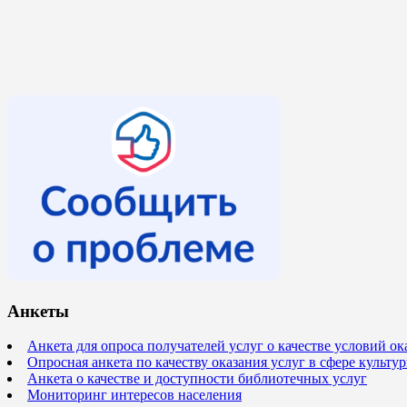
Анкеты
Анкета для опроса получателей услуг о качестве условий о
Опросная анкета по качеству оказания услуг в сфере культ
Анкета о качестве и доступности библиотечных услуг
Мониторинг интересов населения