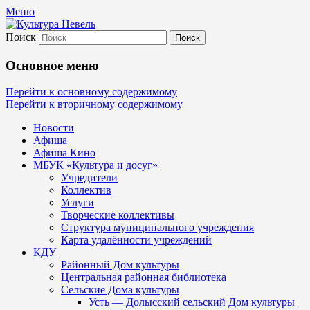
Меню
Поиск
Культура Невель
Основное меню
МБУК Невельского района "Культура и
Перейти к основному содержимому
Перейти к вторичному содержимому
Новости
Афиша
Афиша Кино
МБУК «Культура и досуг»
Учредители
Коллектив
Услуги
Творческие коллективы
Структура муниципального учреждения
Карта удалённости учреждений
КДУ
Районный Дом культуры
Центральная районная библиотека
Сельские Дома культуры
Усть — Долысский сельский Дом культуры