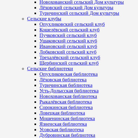
Новохованский сельский Дом культуры
Лёховский сельский Дом культуры
Туричинский сельский Дом культуры
Сельские клубы
Опухликовский сельский клуб
Кошелёвский сельский клуб
Пучковский сельский клуб
Ушаковский сельский клуб
Ивановский сельский клуб
Лобковский сельский клуб
Трехалёвский сельский клуб
Щербинский сельский клуб
Сельские библиотеки
Опухликовская библиотека
Лёховская библиотека
Туричинская библиотека
Усть-Долысская библиотека
Новохованская библиотека
Рыкалёвская библиотека
Сорокинская библиотека
Ловецкая библиотека
Мошенинская библиотека
Язненская библиотека
Усовская библиотека
Дубровинская библиотека