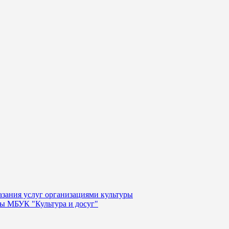
казания услуг организациями культуры
уры МБУК "Культура и досуг"