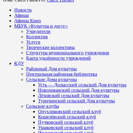
Новости
Афиша
Афиша Кино
МБУК «Культура и досуг»
Учредители
Коллектив
Услуги
Творческие коллективы
Структура муниципального учреждения
Карта удалённости учреждений
КДУ
Районный Дом культуры
Центральная районная библиотека
Сельские Дома культуры
Усть — Долысский сельский Дом культуры
Новохованский сельский Дом культуры
Лёховский сельский Дом культуры
Туричинский сельский Дом культуры
Сельские клубы
Опухликовский сельский клуб
Кошелёвский сельский клуб
Пучковский сельский клуб
Ушаковский сельский клуб
Ивановский сельский клуб