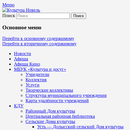
Меню
Поиск
Культура Невель
Основное меню
МБУК Невельского района "Культура
Перейти к основному содержимому
Перейти к вторичному содержимому
и досуг"
Новости
Афиша
Афиша Кино
МБУК «Культура и досуг»
Учредители
Коллектив
Услуги
Творческие коллективы
Структура муниципального учреждения
Карта удалённости учреждений
КДУ
Районный Дом культуры
Центральная районная библиотека
Сельские Дома культуры
Усть — Долысский сельский Дом культуры