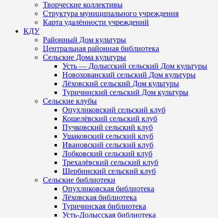
Творческие коллективы
Структура муниципального учреждения
Карта удалённости учреждений
КДУ
Районный Дом культуры
Центральная районная библиотека
Сельские Дома культуры
Усть — Долысский сельский Дом культуры
Новохованский сельский Дом культуры
Лёховский сельский Дом культуры
Туричинский сельский Дом культуры
Сельские клубы
Опухликовский сельский клуб
Кошелёвский сельский клуб
Пучковский сельский клуб
Ушаковский сельский клуб
Ивановский сельский клуб
Лобковский сельский клуб
Трехалёвский сельский клуб
Щербинский сельский клуб
Сельские библиотеки
Опухликовская библиотека
Лёховская библиотека
Туричинская библиотека
Усть-Долысская библиотека