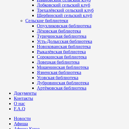
Лобковский сельский клуб
Трехалёвский сельский клуб
Щербинский сельский клуб
Сельские библиотеки
Опухликовская библиотека
Лёховская библиотека
Туричинская библиотека
Усть-Долысская библиотека
Новохованская библиотека
Рыкалёвская библиотека
Сорокинская библиотека
Ловецкая библиотека
Мошенинская библиотека
Язненская библиотека
Усовская библиотека
Дубровинская библиотека
Артёмовская библиотека
Документы
Контакты
О нас
F.A.Q
Новости
Афиша
Афиша Кино