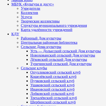
МБУК «Культура и досуг»
Учредители
Коллектив
Услуги
Творческие коллективы
Структура муниципального учреждения
Карта удалённости учреждений
КДУ
Районный Дом культуры
Центральная районная библиотека
Сельские Дома культуры
Усть — Долысский сельский Дом культуры
Новохованский сельский Дом культуры
Лёховский сельский Дом культуры
Туричинский сельский Дом культуры
Сельские клубы
Опухликовский сельский клуб
Кошелёвский сельский клуб
Пучковский сельский клуб
Ушаковский сельский клуб
Ивановский сельский клуб
Лобковский сельский клуб
Трехалёвский сельский клуб
Щербинский сельский клуб