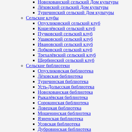
Новохованский сельский Дом культуры
Лёховский сельский Дом культуры
Туричинский сельский Дом культуры
Сельские клубы
Опухликовский сельский клуб
Кошелёвский сельский клуб
Пучковский сельский клуб
Ушаковский сельский клуб
Ивановский сельский клуб
Лобковский сельский клуб
Трехалёвский сельский клуб
Щербинский сельский клуб
Сельские библиотеки
Опухликовская библиотека
Лёховская библиотека
Туричинская библиотека
Усть-Долысская библиотека
Новохованская библиотека
Рыкалёвская библиотека
Сорокинская библиотека
Ловецкая библиотека
Мошенинская библиотека
Язненская библиотека
Усовская библиотека
Дубровинская библиотека