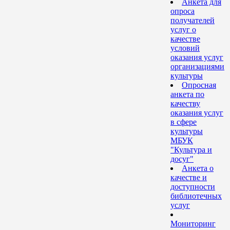
Анкета для
опроса
получателей
услуг о
качестве
условий
оказания услуг
организациями
культуры
Опросная
анкета по
качеству
оказания услуг
в сфере
культуры
МБУК
"Культура и
досуг"
Анкета о
качестве и
доступности
библиотечных
услуг
Мониторинг