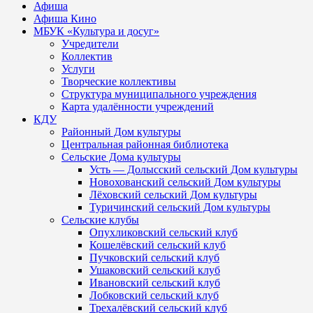
Афиша
Афиша Кино
МБУК «Культура и досуг»
Учредители
Коллектив
Услуги
Творческие коллективы
Структура муниципального учреждения
Карта удалённости учреждений
КДУ
Районный Дом культуры
Центральная районная библиотека
Сельские Дома культуры
Усть — Долысский сельский Дом культуры
Новохованский сельский Дом культуры
Лёховский сельский Дом культуры
Туричинский сельский Дом культуры
Сельские клубы
Опухликовский сельский клуб
Кошелёвский сельский клуб
Пучковский сельский клуб
Ушаковский сельский клуб
Ивановский сельский клуб
Лобковский сельский клуб
Трехалёвский сельский клуб