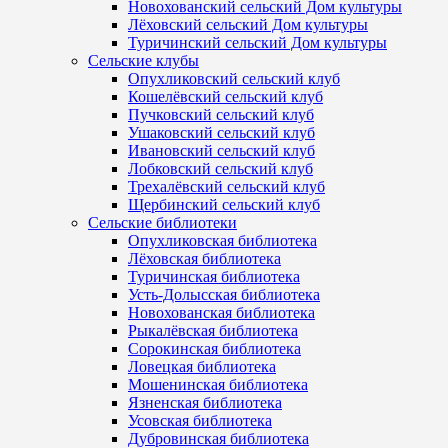
Новохованский сельский Дом культуры
Лёховский сельский Дом культуры
Туричинский сельский Дом культуры
Сельские клубы
Опухликовский сельский клуб
Кошелёвский сельский клуб
Пучковский сельский клуб
Ушаковский сельский клуб
Ивановский сельский клуб
Лобковский сельский клуб
Трехалёвский сельский клуб
Щербинский сельский клуб
Сельские библиотеки
Опухликовская библиотека
Лёховская библиотека
Туричинская библиотека
Усть-Долысская библиотека
Новохованская библиотека
Рыкалёвская библиотека
Сорокинская библиотека
Ловецкая библиотека
Мошенинская библиотека
Язненская библиотека
Усовская библиотека
Дубровинская библиотека