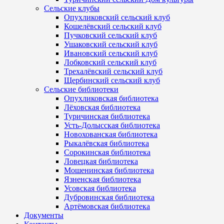
Сельские клубы
Опухликовский сельский клуб
Кошелёвский сельский клуб
Пучковский сельский клуб
Ушаковский сельский клуб
Ивановский сельский клуб
Лобковский сельский клуб
Трехалёвский сельский клуб
Щербинский сельский клуб
Сельские библиотеки
Опухликовская библиотека
Лёховская библиотека
Туричинская библиотека
Усть-Долысская библиотека
Новохованская библиотека
Рыкалёвская библиотека
Сорокинская библиотека
Ловецкая библиотека
Мошенинская библиотека
Язненская библиотека
Усовская библиотека
Дубровинская библиотека
Артёмовская библиотека
Документы