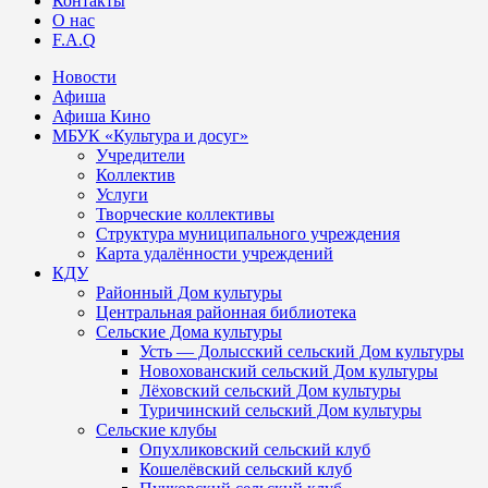
Контакты
О нас
F.A.Q
Новости
Афиша
Афиша Кино
МБУК «Культура и досуг»
Учредители
Коллектив
Услуги
Творческие коллективы
Структура муниципального учреждения
Карта удалённости учреждений
КДУ
Районный Дом культуры
Центральная районная библиотека
Сельские Дома культуры
Усть — Долысский сельский Дом культуры
Новохованский сельский Дом культуры
Лёховский сельский Дом культуры
Туричинский сельский Дом культуры
Сельские клубы
Опухликовский сельский клуб
Кошелёвский сельский клуб