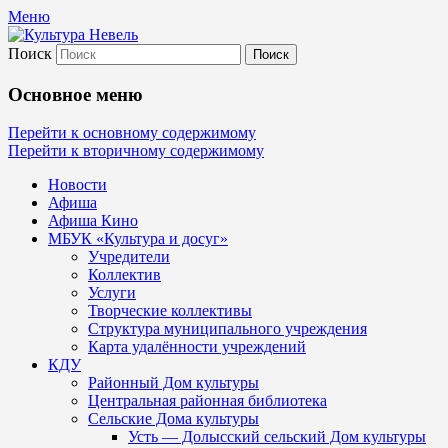
Меню
Поиск
Культура Невель
Основное меню
МБУК Невельского района "Культура
Перейти к основному содержимому
Перейти к вторичному содержимому
и досуг"
Новости
Афиша
Афиша Кино
МБУК «Культура и досуг»
Учредители
Коллектив
Услуги
Творческие коллективы
Структура муниципального учреждения
Карта удалённости учреждений
КДУ
Районный Дом культуры
Центральная районная библиотека
Сельские Дома культуры
Усть — Долысский сельский Дом культуры