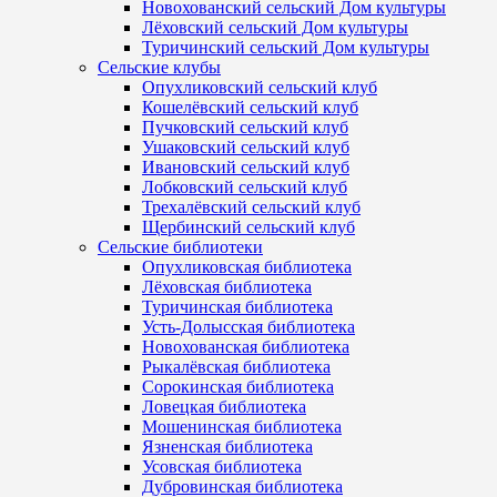
Новохованский сельский Дом культуры
Лёховский сельский Дом культуры
Туричинский сельский Дом культуры
Сельские клубы
Опухликовский сельский клуб
Кошелёвский сельский клуб
Пучковский сельский клуб
Ушаковский сельский клуб
Ивановский сельский клуб
Лобковский сельский клуб
Трехалёвский сельский клуб
Щербинский сельский клуб
Сельские библиотеки
Опухликовская библиотека
Лёховская библиотека
Туричинская библиотека
Усть-Долысская библиотека
Новохованская библиотека
Рыкалёвская библиотека
Сорокинская библиотека
Ловецкая библиотека
Мошенинская библиотека
Язненская библиотека
Усовская библиотека
Дубровинская библиотека