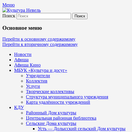
Меню
Поиск
Культура Невель
Основное меню
МБУК Невельского района "Культура и
Перейти к основному содержимому
Перейти к вторичному содержимому
Новости
Афиша
Афиша Кино
МБУК «Культура и досуг»
Учредители
Коллектив
Услуги
Творческие коллективы
Структура муниципального учреждения
Карта удалённости учреждений
КДУ
Районный Дом культуры
Центральная районная библиотека
Сельские Дома культуры
Усть — Долысский сельский Дом культуры