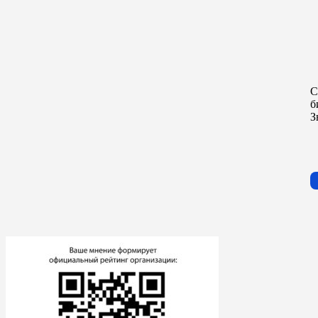
С
б
З