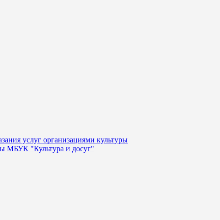
казания услуг организациями культуры
уры МБУК "Культура и досуг"