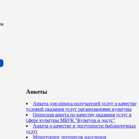
ем
Анкеты
Анкета для опроса получателей услуг о качестве
условий оказания услуг организациями культуры
Опросная анкета по качеству оказания услуг в
сфере культуры МБУК "Культура и досуг"
Анкета о качестве и доступности библиотечных
услуг
Мониторинг интересов населения