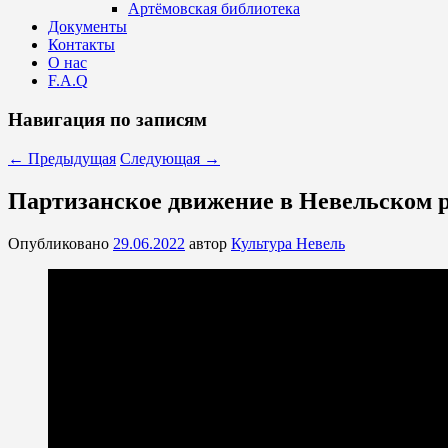
Артёмовская библиотека
Документы
Контакты
О нас
F.A.Q
Навигация по записям
←
Предыдущая
Следующая
→
Партизанское движение в Невельском 
Опубликовано
29.06.2022
автор
Культура Невель