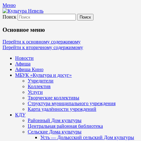
Меню
Поиск
Культура Невель
Основное меню
МБУК Невельского района "Культура и
Перейти к основному содержимому
Перейти к вторичному содержимому
Новости
Афиша
Афиша Кино
МБУК «Культура и досуг»
Учредители
Коллектив
Услуги
Творческие коллективы
Структура муниципального учреждения
Карта удалённости учреждений
КДУ
Районный Дом культуры
Центральная районная библиотека
Сельские Дома культуры
Усть — Долысский сельский Дом культуры