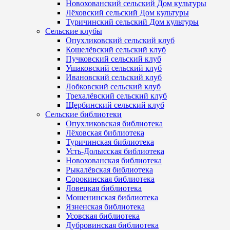
Новохованский сельский Дом культуры
Лёховский сельский Дом культуры
Туричинский сельский Дом культуры
Сельские клубы
Опухликовский сельский клуб
Кошелёвский сельский клуб
Пучковский сельский клуб
Ушаковский сельский клуб
Ивановский сельский клуб
Лобковский сельский клуб
Трехалёвский сельский клуб
Щербинский сельский клуб
Сельские библиотеки
Опухликовская библиотека
Лёховская библиотека
Туричинская библиотека
Усть-Долысская библиотека
Новохованская библиотека
Рыкалёвская библиотека
Сорокинская библиотека
Ловецкая библиотека
Мошенинская библиотека
Язненская библиотека
Усовская библиотека
Дубровинская библиотека