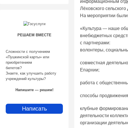
информационным отде
Лёховского сельского
На мероприятии были
«Культура — наше общ
РЕШАЕМ ВМЕСТЕ
внебюджетных средств
с партнерами:
волонтеры, социальны
Сложности с получением
«Пушкинской карты» или
совместная деятельно
приобретением
билетов?
Епархии;
Знаете, как улучшить работу
учреждений культуры?
работа с общественны
Напишите — решим!
способы продвижения 
Написать
клубные формировани
деятельности коллект
организации деятель