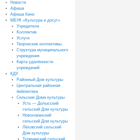
Новости
Афиша
Афиша Кино
МБУК «Культура и досуг»
Учредители
Коллектив
Услуги
Творческие коллективы
Структура муниципального
учреждения
Карта удалённости
учреждений
КДУ
Районный Дом культуры
Центральная районная
библиотека
Сельские Дома культуры
Усть — Долысский
сельский Дом культуры
Новохованский
сельский Дом культуры
Лёховский сельский
Дом культуры
Туричинский сельский