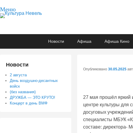
Меню
Культура Невель
МБУК Невельского района "Культура и досуг"
Основное
Перейти
Перейти
Новости
Афиша
Афиша Кино
меню
к
к
основному
вторичному
содержимому
содержимому
Новости
Опубликовано
30.05.2025
ав
2 августа
День воздушно-десантных
войск
(без названия)
27 мая прошёл яркий
ДРУЖБА — ЭТО КРУТО!
Концерт в день ВМФ
центре культуры для 
досуговых учреждений
специалисты МБУК «Ку
составе: директора- Ме