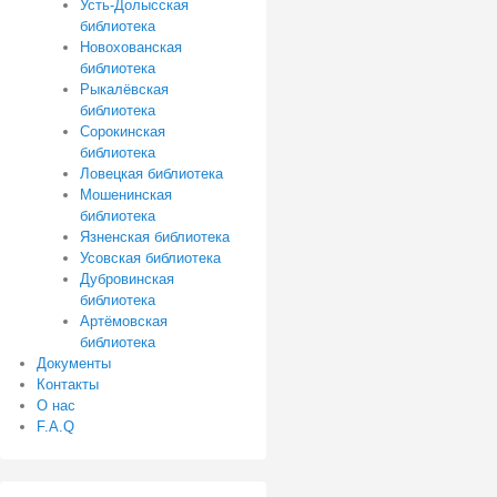
Усть-Долысская
библиотека
Новохованская
библиотека
Рыкалёвская
библиотека
Сорокинская
библиотека
Ловецкая библиотека
Мошенинская
библиотека
Язненская библиотека
Усовская библиотека
Дубровинская
библиотека
Артёмовская
библиотека
Документы
Контакты
О нас
F.A.Q