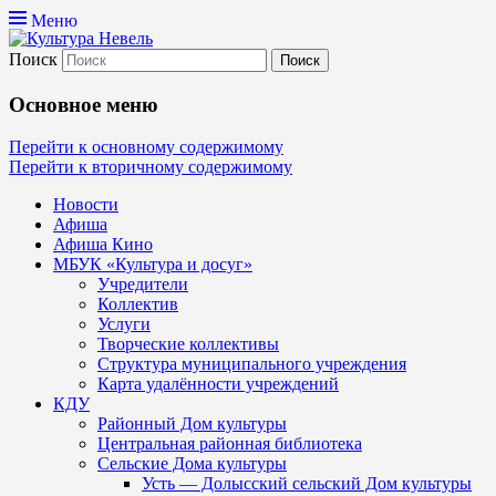
Меню
Поиск
Культура Невель
Основное меню
МБУК Невельского района "Культура
Перейти к основному содержимому
Перейти к вторичному содержимому
и досуг"
Новости
Афиша
Афиша Кино
МБУК «Культура и досуг»
Учредители
Коллектив
Услуги
Творческие коллективы
Структура муниципального учреждения
Карта удалённости учреждений
КДУ
Районный Дом культуры
Центральная районная библиотека
Сельские Дома культуры
Усть — Долысский сельский Дом культуры