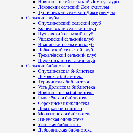
Новохованский сельский Дом культуры
Лёховский сельский Дом культуры
Туричинский сельский Дом культуры
Сельские клубы
Опухликовский сельский клуб
Кошелёвский сельский клуб
Пучковский сельский клуб
Ушаковский сельский клуб
Ивановский сельский клуб
Лобковский сельский клуб
Трехалёвский сельский клуб
Щербинский сельский клуб
Сельские библиотеки
Опухликовская библиотека
Лёховская библиотека
Туричинская библиотека
Усть-Долысская библиотека
Новохованская библиотека
Рыкалёвская библиотека
Сорокинская библиотека
Ловецкая библиотека
Мошенинская библиотека
Язненская библиотека
Усовская библиотека
Дубровинская библиотека