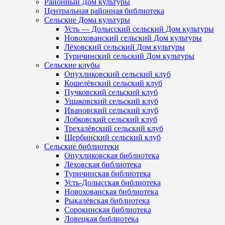
Районный Дом культуры
Центральная районная библиотека
Сельские Дома культуры
Усть — Долысский сельский Дом культуры
Новохованский сельский Дом культуры
Лёховский сельский Дом культуры
Туричинский сельский Дом культуры
Сельские клубы
Опухликовский сельский клуб
Кошелёвский сельский клуб
Пучковский сельский клуб
Ушаковский сельский клуб
Ивановский сельский клуб
Лобковский сельский клуб
Трехалёвский сельский клуб
Щербинский сельский клуб
Сельские библиотеки
Опухликовская библиотека
Лёховская библиотека
Туричинская библиотека
Усть-Долысская библиотека
Новохованская библиотека
Рыкалёвская библиотека
Сорокинская библиотека
Ловецкая библиотека