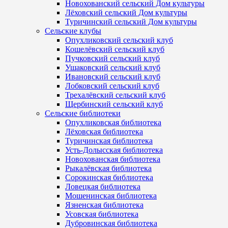
Новохованский сельский Дом культуры
Лёховский сельский Дом культуры
Туричинский сельский Дом культуры
Сельские клубы
Опухликовский сельский клуб
Кошелёвский сельский клуб
Пучковский сельский клуб
Ушаковский сельский клуб
Ивановский сельский клуб
Лобковский сельский клуб
Трехалёвский сельский клуб
Щербинский сельский клуб
Сельские библиотеки
Опухликовская библиотека
Лёховская библиотека
Туричинская библиотека
Усть-Долысская библиотека
Новохованская библиотека
Рыкалёвская библиотека
Сорокинская библиотека
Ловецкая библиотека
Мошенинская библиотека
Язненская библиотека
Усовская библиотека
Дубровинская библиотека