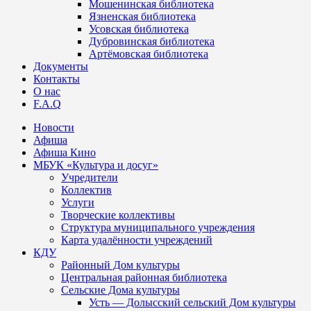
Мошенинская библиотека
Язненская библиотека
Усовская библиотека
Дубровинская библиотека
Артёмовская библиотека
Документы
Контакты
О нас
F.A.Q
Новости
Афиша
Афиша Кино
МБУК «Культура и досуг»
Учредители
Коллектив
Услуги
Творческие коллективы
Структура муниципального учреждения
Карта удалённости учреждений
КДУ
Районный Дом культуры
Центральная районная библиотека
Сельские Дома культуры
Усть — Долысский сельский Дом культуры