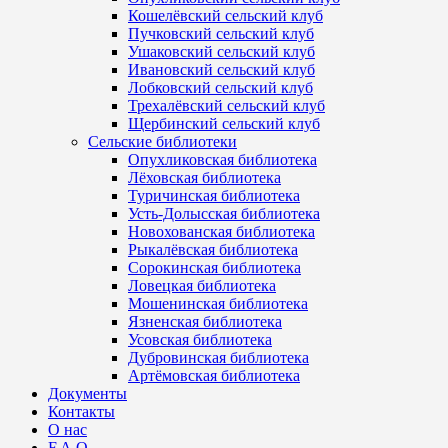
Кошелёвский сельский клуб
Пучковский сельский клуб
Ушаковский сельский клуб
Ивановский сельский клуб
Лобковский сельский клуб
Трехалёвский сельский клуб
Щербинский сельский клуб
Сельские библиотеки
Опухликовская библиотека
Лёховская библиотека
Туричинская библиотека
Усть-Долысская библиотека
Новохованская библиотека
Рыкалёвская библиотека
Сорокинская библиотека
Ловецкая библиотека
Мошенинская библиотека
Язненская библиотека
Усовская библиотека
Дубровинская библиотека
Артёмовская библиотека
Документы
Контакты
О нас
F.A.Q