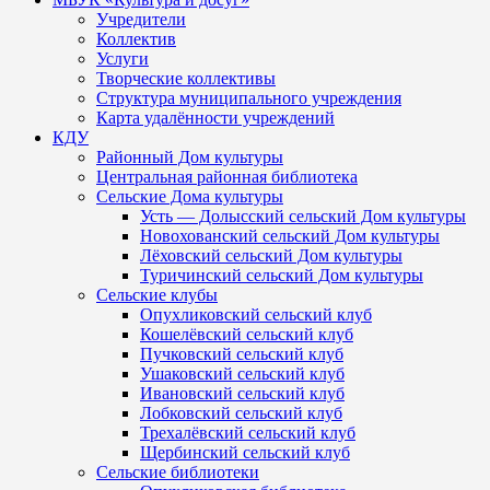
Учредители
Коллектив
Услуги
Творческие коллективы
Структура муниципального учреждения
Карта удалённости учреждений
КДУ
Районный Дом культуры
Центральная районная библиотека
Сельские Дома культуры
Усть — Долысский сельский Дом культуры
Новохованский сельский Дом культуры
Лёховский сельский Дом культуры
Туричинский сельский Дом культуры
Сельские клубы
Опухликовский сельский клуб
Кошелёвский сельский клуб
Пучковский сельский клуб
Ушаковский сельский клуб
Ивановский сельский клуб
Лобковский сельский клуб
Трехалёвский сельский клуб
Щербинский сельский клуб
Сельские библиотеки