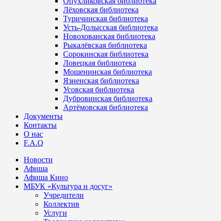
Опухликовская библиотека
Лёховская библиотека
Туричинская библиотека
Усть-Долысская библиотека
Новохованская библиотека
Рыкалёвская библиотека
Сорокинская библиотека
Ловецкая библиотека
Мошенинская библиотека
Язненская библиотека
Усовская библиотека
Дубровинская библиотека
Артёмовская библиотека
Документы
Контакты
О нас
F.A.Q
Новости
Афиша
Афиша Кино
МБУК «Культура и досуг»
Учредители
Коллектив
Услуги