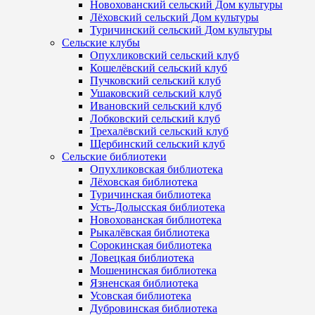
Новохованский сельский Дом культуры
Лёховский сельский Дом культуры
Туричинский сельский Дом культуры
Сельские клубы
Опухликовский сельский клуб
Кошелёвский сельский клуб
Пучковский сельский клуб
Ушаковский сельский клуб
Ивановский сельский клуб
Лобковский сельский клуб
Трехалёвский сельский клуб
Щербинский сельский клуб
Сельские библиотеки
Опухликовская библиотека
Лёховская библиотека
Туричинская библиотека
Усть-Долысская библиотека
Новохованская библиотека
Рыкалёвская библиотека
Сорокинская библиотека
Ловецкая библиотека
Мошенинская библиотека
Язненская библиотека
Усовская библиотека
Дубровинская библиотека