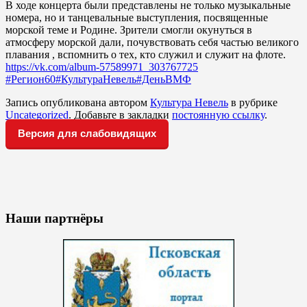
В ходе концерта были представлены не только музыкальные
номера, но и танцевальные выступления, посвященные
морской теме и Родине. Зрители смогли окунуться в
атмосферу морской дали, почувствовать себя частью великого
плавания , вспомнить о тех, кто служил и служит на флоте.
https://vk.com/album-57589971_303767725
#Регион60
#КультураНевель
#ДеньВМФ
Запись опубликована автором
Культура Невель
в рубрике
Uncategorized
. Добавьте в закладки
постоянную ссылку
.
Версия для слабовидящих
Наши партнёры