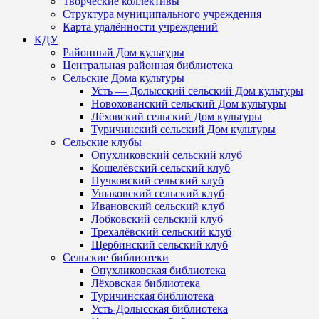
Творческие коллективы
Структура муниципального учреждения
Карта удалённости учреждений
КДУ
Районный Дом культуры
Центральная районная библиотека
Сельские Дома культуры
Усть — Долысский сельский Дом культуры
Новохованский сельский Дом культуры
Лёховский сельский Дом культуры
Туричинский сельский Дом культуры
Сельские клубы
Опухликовский сельский клуб
Кошелёвский сельский клуб
Пучковский сельский клуб
Ушаковский сельский клуб
Ивановский сельский клуб
Лобковский сельский клуб
Трехалёвский сельский клуб
Щербинский сельский клуб
Сельские библиотеки
Опухликовская библиотека
Лёховская библиотека
Туричинская библиотека
Усть-Долысская библиотека