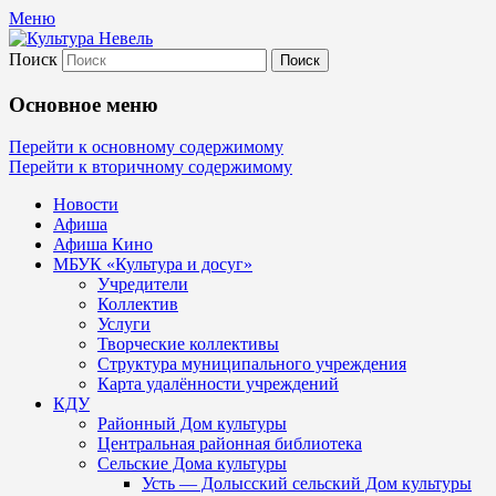
Меню
Поиск
Культура Невель
Основное меню
МБУК Невельского района "Культура
Перейти к основному содержимому
Перейти к вторичному содержимому
и досуг"
Новости
Афиша
Афиша Кино
МБУК «Культура и досуг»
Учредители
Коллектив
Услуги
Творческие коллективы
Структура муниципального учреждения
Карта удалённости учреждений
КДУ
Районный Дом культуры
Центральная районная библиотека
Сельские Дома культуры
Усть — Долысский сельский Дом культуры