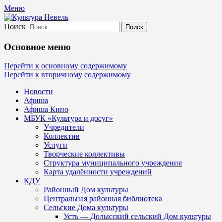
Меню
Поиск
Культура Невель
Основное меню
МБУК Невельского района "Культура
Перейти к основному содержимому
Перейти к вторичному содержимому
и досуг"
Новости
Афиша
Афиша Кино
МБУК «Культура и досуг»
Учредители
Коллектив
Услуги
Творческие коллективы
Структура муниципального учреждения
Карта удалённости учреждений
КДУ
Районный Дом культуры
Центральная районная библиотека
Сельские Дома культуры
Усть — Долысский сельский Дом культуры