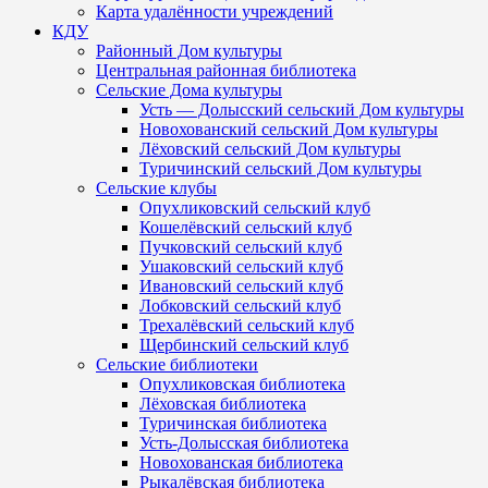
Карта удалённости учреждений
КДУ
Районный Дом культуры
Центральная районная библиотека
Сельские Дома культуры
Усть — Долысский сельский Дом культуры
Новохованский сельский Дом культуры
Лёховский сельский Дом культуры
Туричинский сельский Дом культуры
Сельские клубы
Опухликовский сельский клуб
Кошелёвский сельский клуб
Пучковский сельский клуб
Ушаковский сельский клуб
Ивановский сельский клуб
Лобковский сельский клуб
Трехалёвский сельский клуб
Щербинский сельский клуб
Сельские библиотеки
Опухликовская библиотека
Лёховская библиотека
Туричинская библиотека
Усть-Долысская библиотека
Новохованская библиотека
Рыкалёвская библиотека