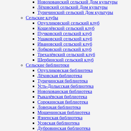
Новохованский сельский Дом культуры
Лёховский сельский Дом культуры
Туричинский сельский Дом культуры
Сельские клубы
Опухликовский сельский клуб
Кошелёвский сельский клуб
Пучковский сельский клуб
Ушаковский сельский клуб
Ивановский сельский клуб
Лобковский сельский клуб
Трехалёвский сельский клуб
Щербинский сельский клуб
Сельские библиотеки
Опухликовская библиотека
Лёховская библиотека
Туричинская библиотека
Усть-Долысская библиотека
Новохованская библиотека
Рыкалёвская библиотека
Сорокинская библиотека
Ловецкая библиотека
Мошенинская библиотека
Язненская библиотека
Усовская библиотека
Дубровинская библиотека