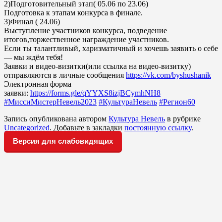
2)Подготовительный этап( 05.06 по 23.06)
Подготовка к этапам конкурса в финале.
3)Финал ( 24.06)
Выступление участников конкурса, подведение
итогов,торжественное награждение участников.
Если ты талантливый, харизматичный и хочешь заявить о себе
— мы ждём тебя!
Заявки и видео-визитки(или ссылка на видео-визитку)
отправляются в личные сообщения
https://vk.com/byshushanik
Электронная форма
заявки:
https://forms.gle/qYYXS8izjBCymhNH8
#МиссиМистерНевель2023
#КультураНевель
#Регион60
Запись опубликована автором
Культура Невель
в рубрике
Uncategorized
. Добавьте в закладки
постоянную ссылку
.
Версия для слабовидящих