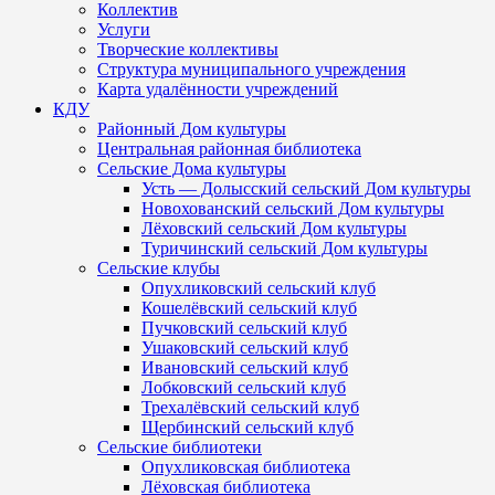
Коллектив
Услуги
Творческие коллективы
Структура муниципального учреждения
Карта удалённости учреждений
КДУ
Районный Дом культуры
Центральная районная библиотека
Сельские Дома культуры
Усть — Долысский сельский Дом культуры
Новохованский сельский Дом культуры
Лёховский сельский Дом культуры
Туричинский сельский Дом культуры
Сельские клубы
Опухликовский сельский клуб
Кошелёвский сельский клуб
Пучковский сельский клуб
Ушаковский сельский клуб
Ивановский сельский клуб
Лобковский сельский клуб
Трехалёвский сельский клуб
Щербинский сельский клуб
Сельские библиотеки
Опухликовская библиотека
Лёховская библиотека