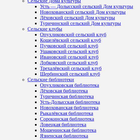
Сельские Дома культуры
Усть — Долысский сельский Дом культуры
Новохованский сельский Дом культуры
Лёховский сельский Дом культуры
Туричинский сельский Дом культуры
Сельские клубы
Опухликовский сельский клуб
Кошелёвский сельский клуб
Пучковский сельский клуб
Ушаковский сельский клуб
Ивановский сельский клуб
Лобковский сельский клуб
Трехалёвский сельский клуб
Щербинский сельский клуб
Сельские библиотеки
Опухликовская библиотека
Лёховская библиотека
Туричинская библиотека
Усть-Долысская библиотека
Новохованская библиотека
Рыкалёвская библиотека
Сорокинская библиотека
Ловецкая библиотека
Мошенинская библиотека
Язненская библиотека