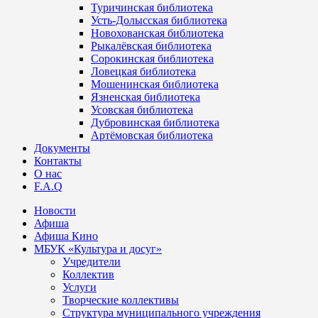
Туричинская библиотека
Усть-Долысская библиотека
Новохованская библиотека
Рыкалёвская библиотека
Сорокинская библиотека
Ловецкая библиотека
Мошенинская библиотека
Язненская библиотека
Усовская библиотека
Дубровинская библиотека
Артёмовская библиотека
Документы
Контакты
О нас
F.A.Q
Новости
Афиша
Афиша Кино
МБУК «Культура и досуг»
Учредители
Коллектив
Услуги
Творческие коллективы
Структура муниципального учреждения