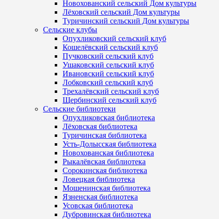
Новохованский сельский Дом культуры
Лёховский сельский Дом культуры
Туричинский сельский Дом культуры
Сельские клубы
Опухликовский сельский клуб
Кошелёвский сельский клуб
Пучковский сельский клуб
Ушаковский сельский клуб
Ивановский сельский клуб
Лобковский сельский клуб
Трехалёвский сельский клуб
Щербинский сельский клуб
Сельские библиотеки
Опухликовская библиотека
Лёховская библиотека
Туричинская библиотека
Усть-Долысская библиотека
Новохованская библиотека
Рыкалёвская библиотека
Сорокинская библиотека
Ловецкая библиотека
Мошенинская библиотека
Язненская библиотека
Усовская библиотека
Дубровинская библиотека