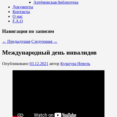
Артёмовская библиотека
Документы
Контакты
О нас
F.A.Q
Навигация по записям
←
Предыдущая
Следующая
→
Международный день инвалидов
Опубликовано
03.12.2021
автор
Культура Невель