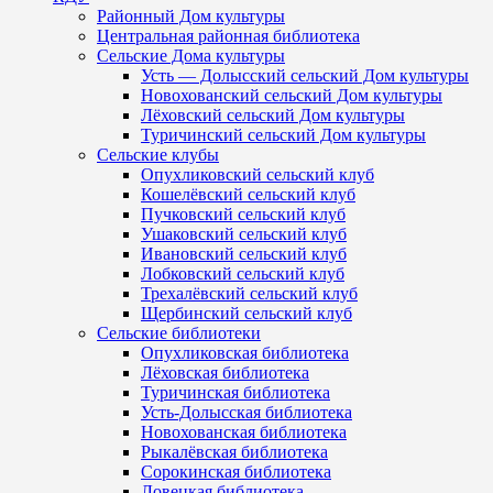
Районный Дом культуры
Центральная районная библиотека
Сельские Дома культуры
Усть — Долысский сельский Дом культуры
Новохованский сельский Дом культуры
Лёховский сельский Дом культуры
Туричинский сельский Дом культуры
Сельские клубы
Опухликовский сельский клуб
Кошелёвский сельский клуб
Пучковский сельский клуб
Ушаковский сельский клуб
Ивановский сельский клуб
Лобковский сельский клуб
Трехалёвский сельский клуб
Щербинский сельский клуб
Сельские библиотеки
Опухликовская библиотека
Лёховская библиотека
Туричинская библиотека
Усть-Долысская библиотека
Новохованская библиотека
Рыкалёвская библиотека
Сорокинская библиотека
Ловецкая библиотека