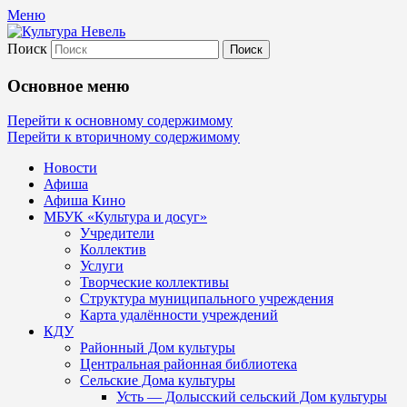
Меню
Поиск
Культура Невель
Основное меню
МБУК Невельского района "Культура
Перейти к основному содержимому
Перейти к вторичному содержимому
и досуг"
Новости
Афиша
Афиша Кино
МБУК «Культура и досуг»
Учредители
Коллектив
Услуги
Творческие коллективы
Структура муниципального учреждения
Карта удалённости учреждений
КДУ
Районный Дом культуры
Центральная районная библиотека
Сельские Дома культуры
Усть — Долысский сельский Дом культуры