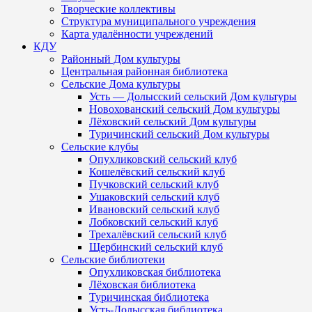
Творческие коллективы
Структура муниципального учреждения
Карта удалённости учреждений
КДУ
Районный Дом культуры
Центральная районная библиотека
Сельские Дома культуры
Усть — Долысский сельский Дом культуры
Новохованский сельский Дом культуры
Лёховский сельский Дом культуры
Туричинский сельский Дом культуры
Сельские клубы
Опухликовский сельский клуб
Кошелёвский сельский клуб
Пучковский сельский клуб
Ушаковский сельский клуб
Ивановский сельский клуб
Лобковский сельский клуб
Трехалёвский сельский клуб
Щербинский сельский клуб
Сельские библиотеки
Опухликовская библиотека
Лёховская библиотека
Туричинская библиотека
Усть-Долысская библиотека