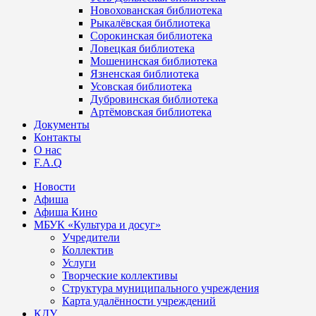
Новохованская библиотека
Рыкалёвская библиотека
Сорокинская библиотека
Ловецкая библиотека
Мошенинская библиотека
Язненская библиотека
Усовская библиотека
Дубровинская библиотека
Артёмовская библиотека
Документы
Контакты
О нас
F.A.Q
Новости
Афиша
Афиша Кино
МБУК «Культура и досуг»
Учредители
Коллектив
Услуги
Творческие коллективы
Структура муниципального учреждения
Карта удалённости учреждений
КДУ