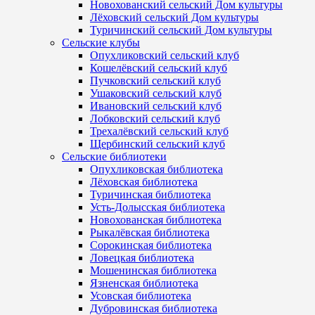
Новохованский сельский Дом культуры
Лёховский сельский Дом культуры
Туричинский сельский Дом культуры
Сельские клубы
Опухликовский сельский клуб
Кошелёвский сельский клуб
Пучковский сельский клуб
Ушаковский сельский клуб
Ивановский сельский клуб
Лобковский сельский клуб
Трехалёвский сельский клуб
Щербинский сельский клуб
Сельские библиотеки
Опухликовская библиотека
Лёховская библиотека
Туричинская библиотека
Усть-Долысская библиотека
Новохованская библиотека
Рыкалёвская библиотека
Сорокинская библиотека
Ловецкая библиотека
Мошенинская библиотека
Язненская библиотека
Усовская библиотека
Дубровинская библиотека