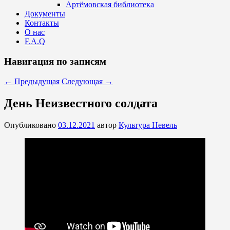
Артёмовская библиотека
Документы
Контакты
О нас
F.A.Q
Навигация по записям
←
Предыдущая
Следующая
→
День Неизвестного солдата
Опубликовано
03.12.2021
автор
Культура Невель