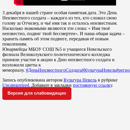
3 декабря в нашей стране особая памятная дата. Это День
Неизвестного солдата – каждого из тех, кто сложил свою
голову за Отчизну, и чьё имя так и осталось неизвестным.
Насколько знакомыми являются эти слова: « Имя твоё
неизвестно, подвиг твой бессмертен». И наша общая задача –
хранить память об этом подвиге, передавая её новым
поколениям.
Юнармейцы МБОУ СОШ №5 и учащиеся Невельского
филиала Великолукского политехнического колледжа
приняли участие в акции к Дню неизвестного солдата и
возложили цветы к
мемориалу.
#ДеньНеизвестногоСолдата
#КультураНевель
#регио
Запись опубликована автором
Культура Невель
в рубрике
Uncategorized
. Добавьте в закладки
постоянную ссылку
.
Версия для слабовидящих