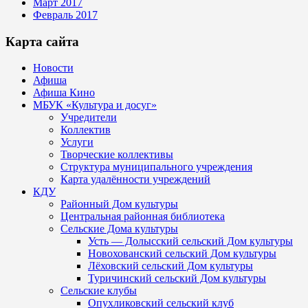
Март 2017
Февраль 2017
Карта сайта
Новости
Афиша
Афиша Кино
МБУК «Культура и досуг»
Учредители
Коллектив
Услуги
Творческие коллективы
Структура муниципального учреждения
Карта удалённости учреждений
КДУ
Районный Дом культуры
Центральная районная библиотека
Сельские Дома культуры
Усть — Долысский сельский Дом культуры
Новохованский сельский Дом культуры
Лёховский сельский Дом культуры
Туричинский сельский Дом культуры
Сельские клубы
Опухликовский сельский клуб