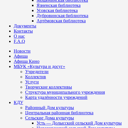
Мошенинская библиотека
Язненская библиотека
Усовская библиотека
Дубровинская библиотека
Артёмовская библиотека
Документы
Контакты
О нас
F.A.Q
Новости
Афиша
Афиша Кино
МБУК «Культура и досуг»
Учредители
Коллектив
Услуги
Творческие коллективы
Структура муниципального учреждения
Карта удалённости учреждений
КДУ
Районный Дом культуры
Центральная районная библиотека
Сельские Дома культуры
Усть — Долысский сельский Дом культуры