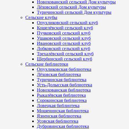
Новохованский сельский Дом культуры
Лёховский сельский Дом культуры
Туричинский сельский Дом культуры
Сельские клубы
Опухликовский сельский клуб
Кошелёвский сельский клуб
Пучковский сельский клуб
Ушаковский сельский клуб
Ивановский сельский клуб
Лобковский сельский клуб
Трехалёвский сельский клуб
Щербинский сельский клуб
Сельские библиотеки
Опухликовская библиотека
Лёховская библиотека
Туричинская библиотека
Усть-Долысская библиотека
Новохованская библиотека
Рыкалёвская библиотека
Сорокинская библиотека
Ловецкая библиотека
Мошенинская библиотека
Язненская библиотека
Усовская библиотека
Дубровинская библиотека