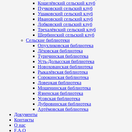
Кошелёвский сельский клуб
Пучковский сельский клуб
Ушаковский сельский клуб
Ивановский сельский клуб
Лобковский сельский клуб
Трехалёвский сельский клуб
Щербинский сельский клуб
Сельские библиотеки
Опухликовская библиотека
Лёховская библиотека
Туричинская библиотека
Усть-Долысская библиотека
Новохованская библиотека
Рыкалёвская библиотека
Сорокинская библиотека
Ловецкая библиотека
Мошенинская библиотека
Язненская библиотека
Усовская библиотека
Дубровинская библиотека
Артёмовская библиотека
Документы
Контакты
О нас
F.A.Q