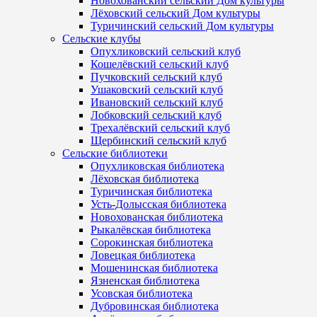
Новохованский сельский Дом культуры
Лёховский сельский Дом культуры
Туричинский сельский Дом культуры
Сельские клубы
Опухликовский сельский клуб
Кошелёвский сельский клуб
Пучковский сельский клуб
Ушаковский сельский клуб
Ивановский сельский клуб
Лобковский сельский клуб
Трехалёвский сельский клуб
Щербинский сельский клуб
Сельские библиотеки
Опухликовская библиотека
Лёховская библиотека
Туричинская библиотека
Усть-Долысская библиотека
Новохованская библиотека
Рыкалёвская библиотека
Сорокинская библиотека
Ловецкая библиотека
Мошенинская библиотека
Язненская библиотека
Усовская библиотека
Дубровинская библиотека