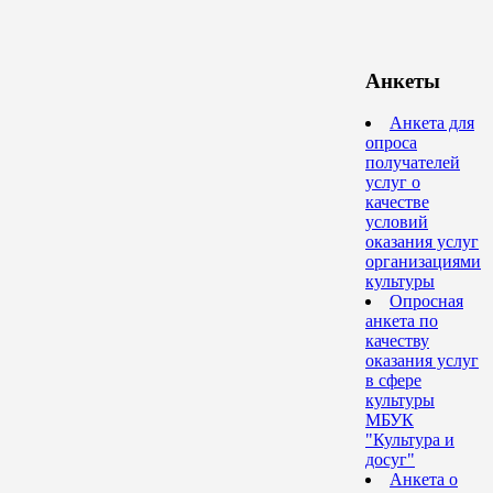
Анкеты
Анкета для
опроса
получателей
услуг о
качестве
условий
оказания услуг
организациями
культуры
Опросная
анкета по
качеству
оказания услуг
в сфере
культуры
МБУК
"Культура и
досуг"
Анкета о