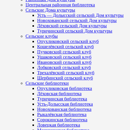
Центральная районная библиотека
Сельские Дома культуры
Усть — Долысский сельский Дом культуры
Новохованский сельский Дом культуры
Лёховский сельский Дом культуры
Туричинский сельский Дом культуры
Сельские клубы
Опухликовский сельский клуб
Кошелёвский сельский клуб
Пучковский сельский клуб
Ушаковский сельский клуб
Ивановский сельский клуб
Лобковский сельский клуб
Трехалёвский сельский клуб
Щербинский сельский клуб
Сельские библиотеки
Опухликовская библиотека
Лёховская библиотека
Туричинская библиотека
Усть-Долысская библиотека
Новохованская библиотека
Рыкалёвская библиотека
Сорокинская библиотека
Ловецкая библиотека