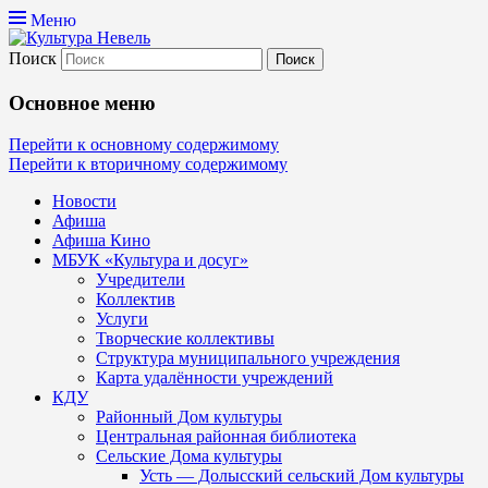
Меню
Поиск
Культура Невель
Основное меню
МБУК Невельского района "Культура
Перейти к основному содержимому
Перейти к вторичному содержимому
и досуг"
Новости
Афиша
Афиша Кино
МБУК «Культура и досуг»
Учредители
Коллектив
Услуги
Творческие коллективы
Структура муниципального учреждения
Карта удалённости учреждений
КДУ
Районный Дом культуры
Центральная районная библиотека
Сельские Дома культуры
Усть — Долысский сельский Дом культуры