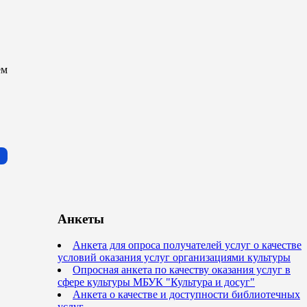
ем
Анкеты
Анкета для опроса получателей услуг о качестве
условий оказания услуг организациями культуры
Опросная анкета по качеству оказания услуг в
сфере культуры МБУК "Культура и досуг"
Анкета о качестве и доступности библиотечных
услуг