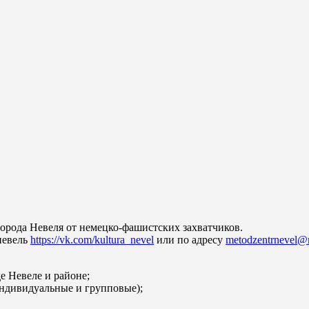
орода Невеля от немецко-фашистских захватчиков.
невель
https://vk.com/kultura_nevel
или по адресу
metodzentrnevel@m
 Невеле и районе;
индивидуальные и групповые);