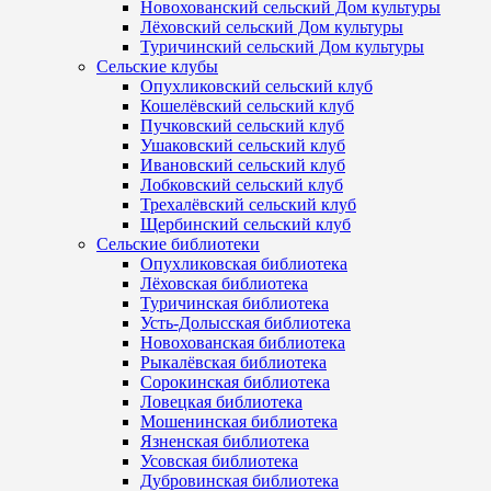
Новохованский сельский Дом культуры
Лёховский сельский Дом культуры
Туричинский сельский Дом культуры
Сельские клубы
Опухликовский сельский клуб
Кошелёвский сельский клуб
Пучковский сельский клуб
Ушаковский сельский клуб
Ивановский сельский клуб
Лобковский сельский клуб
Трехалёвский сельский клуб
Щербинский сельский клуб
Сельские библиотеки
Опухликовская библиотека
Лёховская библиотека
Туричинская библиотека
Усть-Долысская библиотека
Новохованская библиотека
Рыкалёвская библиотека
Сорокинская библиотека
Ловецкая библиотека
Мошенинская библиотека
Язненская библиотека
Усовская библиотека
Дубровинская библиотека