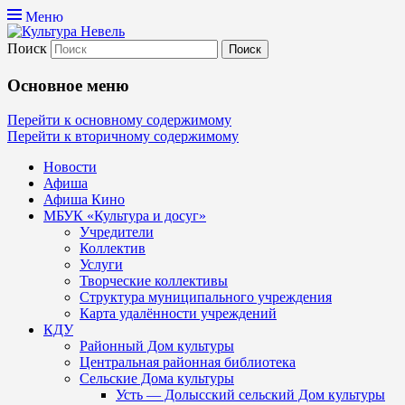
Меню
Поиск
Культура Невель
Основное меню
МБУК Невельского района "Культура и
Перейти к основному содержимому
Перейти к вторичному содержимому
Новости
Афиша
Афиша Кино
МБУК «Культура и досуг»
Учредители
Коллектив
Услуги
Творческие коллективы
Структура муниципального учреждения
Карта удалённости учреждений
КДУ
Районный Дом культуры
Центральная районная библиотека
Сельские Дома культуры
Усть — Долысский сельский Дом культуры