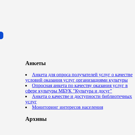
Анкеты
Анкета для опроса получателей услуг о качестве
условий оказания услуг организациями культуры
Опросная анкета по качеству оказания услуг в
сфере культуры МБУК "Культура и досуг"
Анкета о качестве и доступности библиотечных
услуг
Мониторинг интересов населения
Архивы