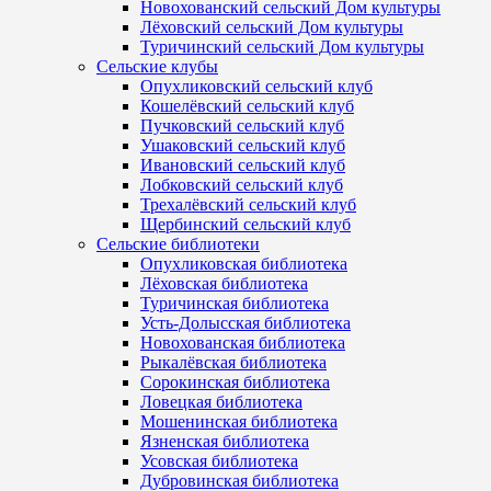
Новохованский сельский Дом культуры
Лёховский сельский Дом культуры
Туричинский сельский Дом культуры
Сельские клубы
Опухликовский сельский клуб
Кошелёвский сельский клуб
Пучковский сельский клуб
Ушаковский сельский клуб
Ивановский сельский клуб
Лобковский сельский клуб
Трехалёвский сельский клуб
Щербинский сельский клуб
Сельские библиотеки
Опухликовская библиотека
Лёховская библиотека
Туричинская библиотека
Усть-Долысская библиотека
Новохованская библиотека
Рыкалёвская библиотека
Сорокинская библиотека
Ловецкая библиотека
Мошенинская библиотека
Язненская библиотека
Усовская библиотека
Дубровинская библиотека