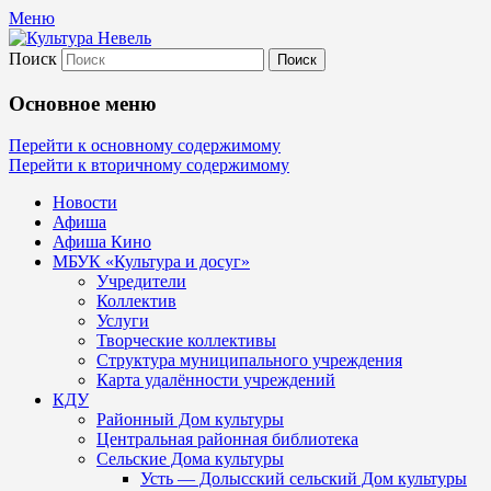
Меню
Поиск
Культура Невель
Основное меню
МБУК Невельского района "Культура и
Перейти к основному содержимому
Перейти к вторичному содержимому
Новости
Афиша
Афиша Кино
МБУК «Культура и досуг»
Учредители
Коллектив
Услуги
Творческие коллективы
Структура муниципального учреждения
Карта удалённости учреждений
КДУ
Районный Дом культуры
Центральная районная библиотека
Сельские Дома культуры
Усть — Долысский сельский Дом культуры