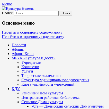
Меню
Поиск
Культура Невель
Основное меню
МБУК Невельского района "Культура и
Перейти к основному содержимому
Перейти к вторичному содержимому
Новости
Афиша
Афиша Кино
МБУК «Культура и досуг»
Учредители
Коллектив
Услуги
Творческие коллективы
Структура муниципального учреждения
Карта удалённости учреждений
КДУ
Районный Дом культуры
Центральная районная библиотека
Сельские Дома культуры
Усть — Долысский сельский Дом культуры