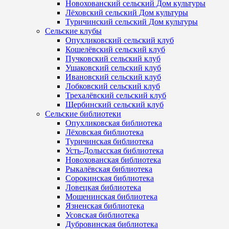
Новохованский сельский Дом культуры
Лёховский сельский Дом культуры
Туричинский сельский Дом культуры
Сельские клубы
Опухликовский сельский клуб
Кошелёвский сельский клуб
Пучковский сельский клуб
Ушаковский сельский клуб
Ивановский сельский клуб
Лобковский сельский клуб
Трехалёвский сельский клуб
Щербинский сельский клуб
Сельские библиотеки
Опухликовская библиотека
Лёховская библиотека
Туричинская библиотека
Усть-Долысская библиотека
Новохованская библиотека
Рыкалёвская библиотека
Сорокинская библиотека
Ловецкая библиотека
Мошенинская библиотека
Язненская библиотека
Усовская библиотека
Дубровинская библиотека