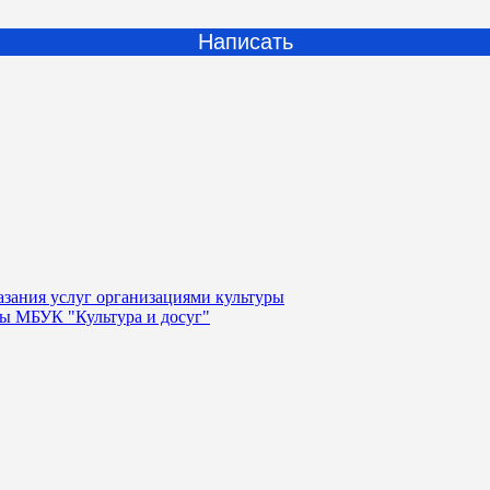
Написать
казания услуг организациями культуры
уры МБУК "Культура и досуг"