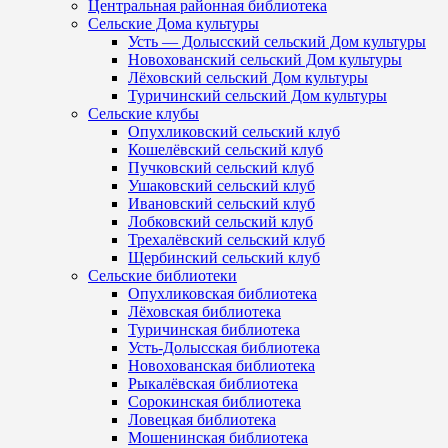
Центральная районная библиотека
Сельские Дома культуры
Усть — Долысский сельский Дом культуры
Новохованский сельский Дом культуры
Лёховский сельский Дом культуры
Туричинский сельский Дом культуры
Сельские клубы
Опухликовский сельский клуб
Кошелёвский сельский клуб
Пучковский сельский клуб
Ушаковский сельский клуб
Ивановский сельский клуб
Лобковский сельский клуб
Трехалёвский сельский клуб
Щербинский сельский клуб
Сельские библиотеки
Опухликовская библиотека
Лёховская библиотека
Туричинская библиотека
Усть-Долысская библиотека
Новохованская библиотека
Рыкалёвская библиотека
Сорокинская библиотека
Ловецкая библиотека
Мошенинская библиотека