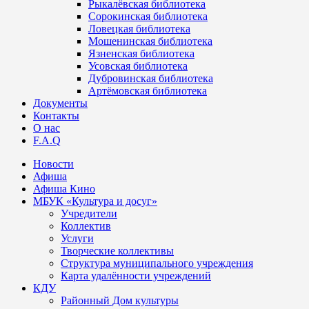
Рыкалёвская библиотека
Сорокинская библиотека
Ловецкая библиотека
Мошенинская библиотека
Язненская библиотека
Усовская библиотека
Дубровинская библиотека
Артёмовская библиотека
Документы
Контакты
О нас
F.A.Q
Новости
Афиша
Афиша Кино
МБУК «Культура и досуг»
Учредители
Коллектив
Услуги
Творческие коллективы
Структура муниципального учреждения
Карта удалённости учреждений
КДУ
Районный Дом культуры