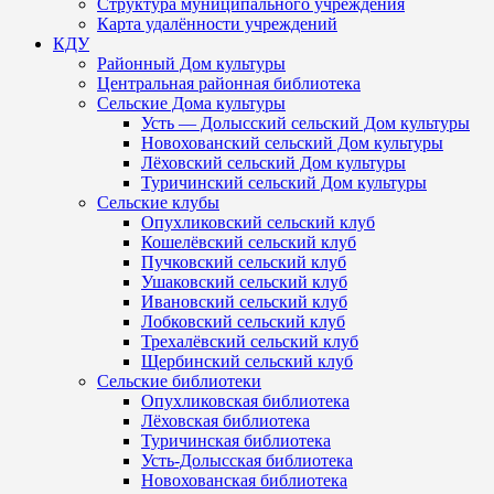
Структура муниципального учреждения
Карта удалённости учреждений
КДУ
Районный Дом культуры
Центральная районная библиотека
Сельские Дома культуры
Усть — Долысский сельский Дом культуры
Новохованский сельский Дом культуры
Лёховский сельский Дом культуры
Туричинский сельский Дом культуры
Сельские клубы
Опухликовский сельский клуб
Кошелёвский сельский клуб
Пучковский сельский клуб
Ушаковский сельский клуб
Ивановский сельский клуб
Лобковский сельский клуб
Трехалёвский сельский клуб
Щербинский сельский клуб
Сельские библиотеки
Опухликовская библиотека
Лёховская библиотека
Туричинская библиотека
Усть-Долысская библиотека
Новохованская библиотека