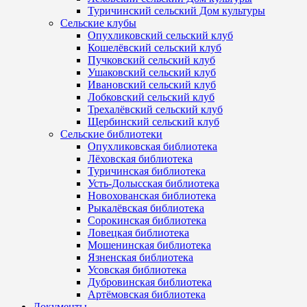
Туричинский сельский Дом культуры
Сельские клубы
Опухликовский сельский клуб
Кошелёвский сельский клуб
Пучковский сельский клуб
Ушаковский сельский клуб
Ивановский сельский клуб
Лобковский сельский клуб
Трехалёвский сельский клуб
Щербинский сельский клуб
Сельские библиотеки
Опухликовская библиотека
Лёховская библиотека
Туричинская библиотека
Усть-Долысская библиотека
Новохованская библиотека
Рыкалёвская библиотека
Сорокинская библиотека
Ловецкая библиотека
Мошенинская библиотека
Язненская библиотека
Усовская библиотека
Дубровинская библиотека
Артёмовская библиотека
Документы