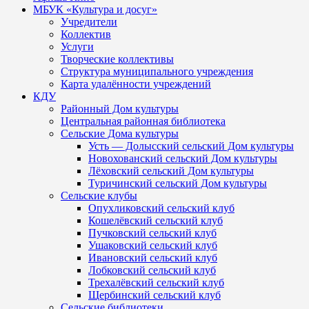
МБУК «Культура и досуг»
Учредители
Коллектив
Услуги
Творческие коллективы
Структура муниципального учреждения
Карта удалённости учреждений
КДУ
Районный Дом культуры
Центральная районная библиотека
Сельские Дома культуры
Усть — Долысский сельский Дом культуры
Новохованский сельский Дом культуры
Лёховский сельский Дом культуры
Туричинский сельский Дом культуры
Сельские клубы
Опухликовский сельский клуб
Кошелёвский сельский клуб
Пучковский сельский клуб
Ушаковский сельский клуб
Ивановский сельский клуб
Лобковский сельский клуб
Трехалёвский сельский клуб
Щербинский сельский клуб
Сельские библиотеки