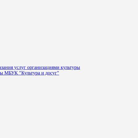
казания услуг организациями культуры
уры МБУК "Культура и досуг"