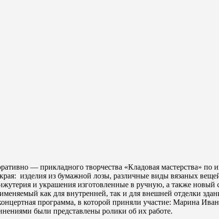
коративно — прикладного творчества «Кладовая мастерства» по
края: изделия из бумажной лозы, различные виды вязаных веще
, бижутерия и украшения изготовленные в ручную, а также новы
меняемый как для внутренней, так и для внешней отделки здан
концертная программа, в которой приняли участие: Марина Иван
инениями были представлены ролики об их работе.