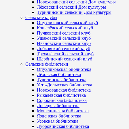
Новохованский сельский Дом культуры
Лёховский сельский Дом культуры
Туричинский сельский Дом культуры
Сельские клубы
Опухликовский сельский клуб
Кошелёвский сельский клуб
Пучковский сельский клуб
Ушаковский сельский клуб
Ивановский сельский клуб
Лобковский сельский клуб
Трехалёвский сельский клуб
Щербинский сельский клуб
Сельские библиотеки
Опухликовская библиотека
Лёховская библиотека
Туричинская библиотека
Усть-Долысская библиотека
Новохованская библиотека
Рыкалёвская библиотека
Сорокинская библиотека
Ловецкая библиотека
Мошенинская библиотека
Язненская библиотека
Усовская библиотека
Дубровинская библиотека