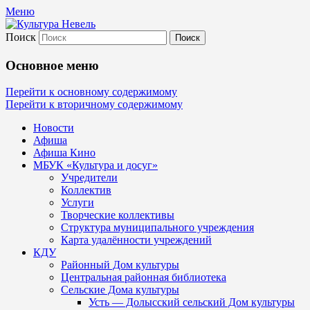
Меню
Поиск
Культура Невель
Основное меню
МБУК Невельского района "Культура и
Перейти к основному содержимому
Перейти к вторичному содержимому
Новости
Афиша
Афиша Кино
МБУК «Культура и досуг»
Учредители
Коллектив
Услуги
Творческие коллективы
Структура муниципального учреждения
Карта удалённости учреждений
КДУ
Районный Дом культуры
Центральная районная библиотека
Сельские Дома культуры
Усть — Долысский сельский Дом культуры