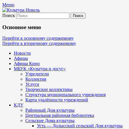
Меню
Поиск
Культура Невель
Основное меню
МБУК Невельского района "Культура
Перейти к основному содержимому
Перейти к вторичному содержимому
и досуг"
Новости
Афиша
Афиша Кино
МБУК «Культура и досуг»
Учредители
Коллектив
Услуги
Творческие коллективы
Структура муниципального учреждения
Карта удалённости учреждений
КДУ
Районный Дом культуры
Центральная районная библиотека
Сельские Дома культуры
Усть — Долысский сельский Дом культуры