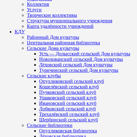
Коллектив
Услуги
Творческие коллективы
Структура муниципального учреждения
Карта удалённости учреждений
КДУ
Районный Дом культуры
Центральная районная библиотека
Сельские Дома культуры
Усть — Долысский сельский Дом культуры
Новохованский сельский Дом культуры
Лёховский сельский Дом культуры
Туричинский сельский Дом культуры
Сельские клубы
Опухликовский сельский клуб
Кошелёвский сельский клуб
Пучковский сельский клуб
Ушаковский сельский клуб
Ивановский сельский клуб
Лобковский сельский клуб
Трехалёвский сельский клуб
Щербинский сельский клуб
Сельские библиотеки
Опухликовская библиотека
Лёховская библиотека