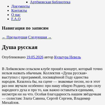
Артёмовская библиотека
Документы
Контакты
О нас
F.A.Q
Навигация по записям
←
Предыдущая
Следующая
→
Душа русская
Опубликовано
19.05.2026
автор
Культура Невель
В Лобковском сельском клубе прошёл концерт, который точно
нельзя назвать обычным. Коллектив «Душа русская»
выступил с программой, посвящённой Году единства
народов. Казалось бы, на сцене — знакомые песни, но в этот
раз они звучали особенно: про нашу общую Родину, про силу
народного духа и про то, как важно оставаться едиными,
несмотря ни на что. Особая благодарность нашим звёздочкам
— солистам: Злата Савина, Сергей Сергеев, Владимир
Михайлов.