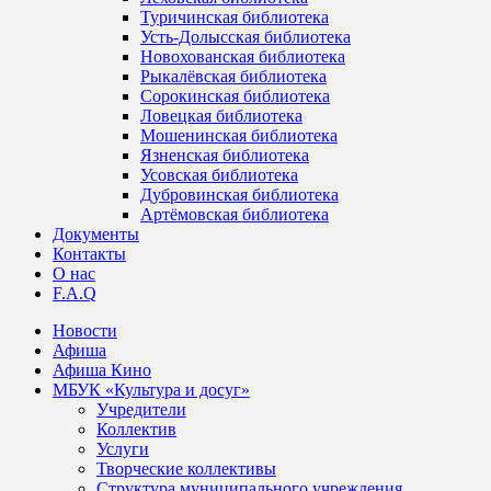
Туричинская библиотека
Усть-Долысская библиотека
Новохованская библиотека
Рыкалёвская библиотека
Сорокинская библиотека
Ловецкая библиотека
Мошенинская библиотека
Язненская библиотека
Усовская библиотека
Дубровинская библиотека
Артёмовская библиотека
Документы
Контакты
О нас
F.A.Q
Новости
Афиша
Афиша Кино
МБУК «Культура и досуг»
Учредители
Коллектив
Услуги
Творческие коллективы
Структура муниципального учреждения