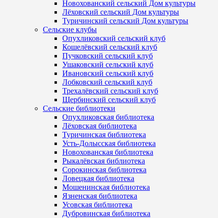
Новохованский сельский Дом культуры
Лёховский сельский Дом культуры
Туричинский сельский Дом культуры
Сельские клубы
Опухликовский сельский клуб
Кошелёвский сельский клуб
Пучковский сельский клуб
Ушаковский сельский клуб
Ивановский сельский клуб
Лобковский сельский клуб
Трехалёвский сельский клуб
Щербинский сельский клуб
Сельские библиотеки
Опухликовская библиотека
Лёховская библиотека
Туричинская библиотека
Усть-Долысская библиотека
Новохованская библиотека
Рыкалёвская библиотека
Сорокинская библиотека
Ловецкая библиотека
Мошенинская библиотека
Язненская библиотека
Усовская библиотека
Дубровинская библиотека