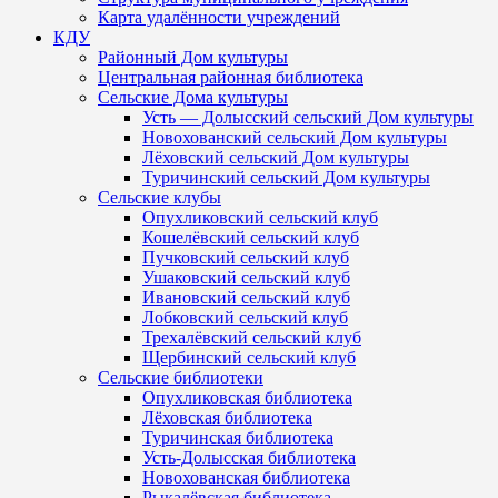
Карта удалённости учреждений
КДУ
Районный Дом культуры
Центральная районная библиотека
Сельские Дома культуры
Усть — Долысский сельский Дом культуры
Новохованский сельский Дом культуры
Лёховский сельский Дом культуры
Туричинский сельский Дом культуры
Сельские клубы
Опухликовский сельский клуб
Кошелёвский сельский клуб
Пучковский сельский клуб
Ушаковский сельский клуб
Ивановский сельский клуб
Лобковский сельский клуб
Трехалёвский сельский клуб
Щербинский сельский клуб
Сельские библиотеки
Опухликовская библиотека
Лёховская библиотека
Туричинская библиотека
Усть-Долысская библиотека
Новохованская библиотека
Рыкалёвская библиотека