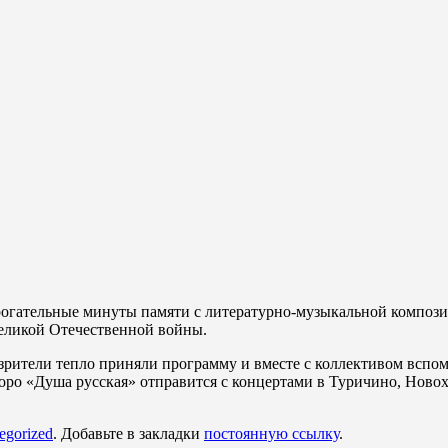
рогательные минуты памяти с литературно-музыкальной композ
Великой Отечественной войны.
 зрители тепло приняли программу и вместе с коллективом всп
оро «Душа русская» отправится с концертами в Туричино, Новох
egorized
. Добавьте в закладки
постоянную ссылку
.