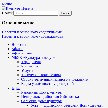
Меню
Поиск
Культура Невель
Основное меню
МБУК Невельского района "Культура и
Перейти к основному содержимому
Перейти к вторичному содержимому
Новости
Афиша
Афиша Кино
МБУК «Культура и досуг»
Учредители
Коллектив
Услуги
Творческие коллективы
Структура муниципального учреждения
Карта удалённости учреждений
КДУ
Районный Дом культуры
Центральная районная библиотека
Сельские Дома культуры
Усть — Долысский сельский Дом культуры