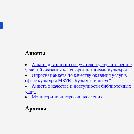
Анкеты
Анкета для опроса получателей услуг о качестве
условий оказания услуг организациями культуры
Опросная анкета по качеству оказания услуг в
сфере культуры МБУК "Культура и досуг"
Анкета о качестве и доступности библиотечных
услуг
Мониторинг интересов населения
Архивы