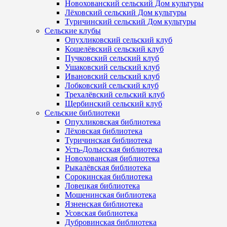
Новохованский сельский Дом культуры
Лёховский сельский Дом культуры
Туричинский сельский Дом культуры
Сельские клубы
Опухликовский сельский клуб
Кошелёвский сельский клуб
Пучковский сельский клуб
Ушаковский сельский клуб
Ивановский сельский клуб
Лобковский сельский клуб
Трехалёвский сельский клуб
Щербинский сельский клуб
Сельские библиотеки
Опухликовская библиотека
Лёховская библиотека
Туричинская библиотека
Усть-Долысская библиотека
Новохованская библиотека
Рыкалёвская библиотека
Сорокинская библиотека
Ловецкая библиотека
Мошенинская библиотека
Язненская библиотека
Усовская библиотека
Дубровинская библиотека