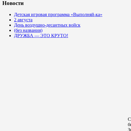
Новости
Детская игровая программа «Выполняй-ка»
2 августа
День воздушно-десантных войск
(без названия)
ДРУЖБА — ЭТО КРУТО!
С
б
З