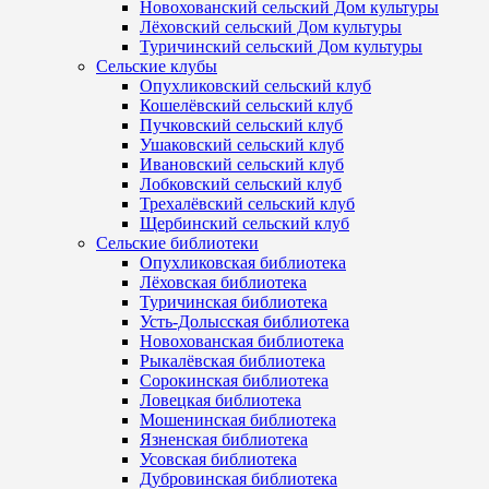
Новохованский сельский Дом культуры
Лёховский сельский Дом культуры
Туричинский сельский Дом культуры
Сельские клубы
Опухликовский сельский клуб
Кошелёвский сельский клуб
Пучковский сельский клуб
Ушаковский сельский клуб
Ивановский сельский клуб
Лобковский сельский клуб
Трехалёвский сельский клуб
Щербинский сельский клуб
Сельские библиотеки
Опухликовская библиотека
Лёховская библиотека
Туричинская библиотека
Усть-Долысская библиотека
Новохованская библиотека
Рыкалёвская библиотека
Сорокинская библиотека
Ловецкая библиотека
Мошенинская библиотека
Язненская библиотека
Усовская библиотека
Дубровинская библиотека