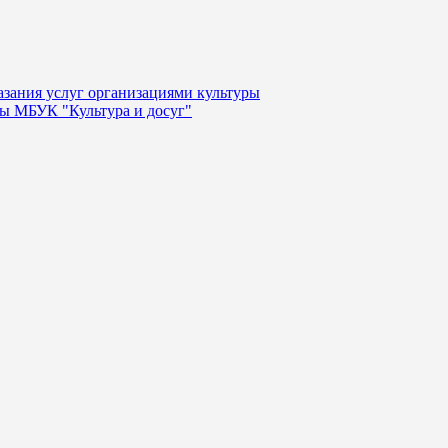
казания услуг организациями культуры
уры МБУК "Культура и досуг"