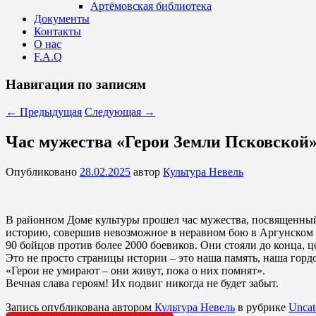
Артёмовская библиотека
Документы
Контакты
О нас
F.A.Q
Навигация по записям
←
Предыдущая
Следующая
→
Час мужества «Герои Земли Псковской» 
Опубликовано
28.02.2025
автор
Культура Невель
В районном Доме культуры прошел час мужества, посвященны
историю, совершив невозможное в неравном бою в Аргунском 
90 бойцов против более 2000 боевиков. Они стояли до конца, 
Это не просто страницы истории – это наша память, наша гордо
«Герои не умирают – они живут, пока о них помнят».
Вечная слава героям! Их подвиг никогда не будет забыт.
Запись опубликована автором
Культура Невель
в рубрике
Uncat