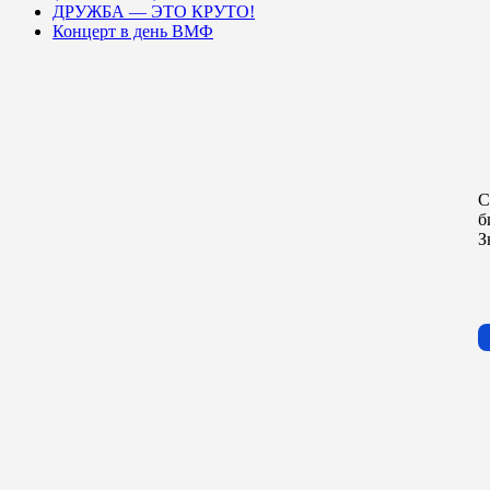
ДРУЖБА — ЭТО КРУТО!
Концерт в день ВМФ
С
б
З