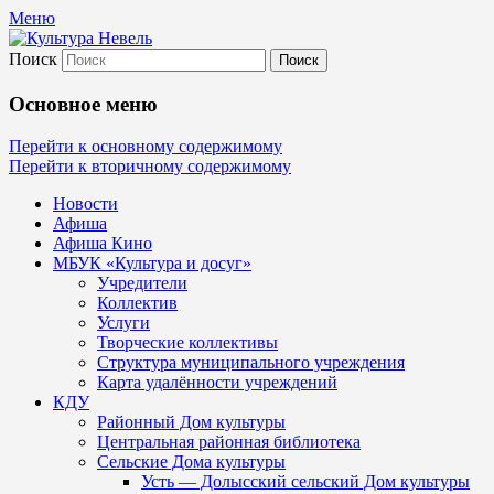
Меню
Поиск
Культура Невель
Основное меню
МБУК Невельского района "Культура и
Перейти к основному содержимому
Перейти к вторичному содержимому
Новости
Афиша
Афиша Кино
МБУК «Культура и досуг»
Учредители
Коллектив
Услуги
Творческие коллективы
Структура муниципального учреждения
Карта удалённости учреждений
КДУ
Районный Дом культуры
Центральная районная библиотека
Сельские Дома культуры
Усть — Долысский сельский Дом культуры