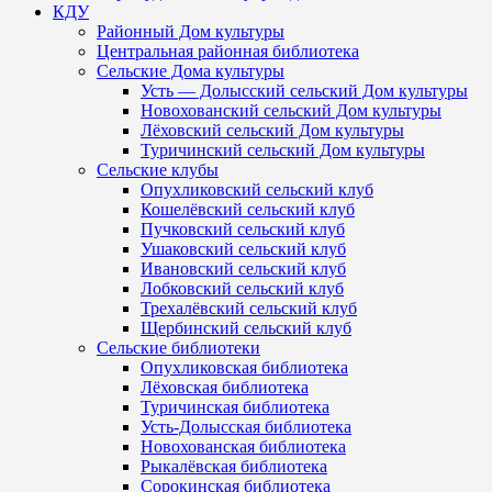
КДУ
Районный Дом культуры
Центральная районная библиотека
Сельские Дома культуры
Усть — Долысский сельский Дом культуры
Новохованский сельский Дом культуры
Лёховский сельский Дом культуры
Туричинский сельский Дом культуры
Сельские клубы
Опухликовский сельский клуб
Кошелёвский сельский клуб
Пучковский сельский клуб
Ушаковский сельский клуб
Ивановский сельский клуб
Лобковский сельский клуб
Трехалёвский сельский клуб
Щербинский сельский клуб
Сельские библиотеки
Опухликовская библиотека
Лёховская библиотека
Туричинская библиотека
Усть-Долысская библиотека
Новохованская библиотека
Рыкалёвская библиотека
Сорокинская библиотека