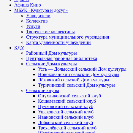
Афиша Кино
МБУК «Культура и досуг»
Учредители
Коллектив
Услуги
Творческие коллективы
Структура муниципального учреждения
Карта удалённости учреждений
КДУ
Районный Дом культуры
Центральная районная библиотека
Сельские Дома культуры
Усть — Долысский сельский Дом культуры
Новохованский сельский Дом культуры
Лёховский сельский Дом культуры
Туричинский сельский Дом культуры
Сельские клубы
Опухликовский сельский клуб
Кошелёвский сельский клуб
Пучковский сельский клуб
Ушаковский сельский клуб
Ивановский сельский клуб
Лобковский сельский клуб
Трехалёвский сельский клуб