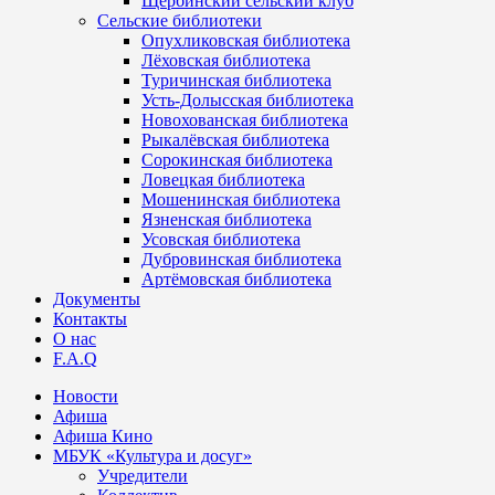
Щербинский сельский клуб
Сельские библиотеки
Опухликовская библиотека
Лёховская библиотека
Туричинская библиотека
Усть-Долысская библиотека
Новохованская библиотека
Рыкалёвская библиотека
Сорокинская библиотека
Ловецкая библиотека
Мошенинская библиотека
Язненская библиотека
Усовская библиотека
Дубровинская библиотека
Артёмовская библиотека
Документы
Контакты
О нас
F.A.Q
Новости
Афиша
Афиша Кино
МБУК «Культура и досуг»
Учредители