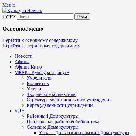
Меню
Поиск
Культура Невель
Основное меню
МБУК Невельского района "Культура
Перейти к основному содержимому
Перейти к вторичному содержимому
и досуг"
Новости
Афиша
Афиша Кино
МБУК «Культура и досуг»
Учредители
Коллектив
Услуги
Творческие коллективы
Структура муниципального учреждения
Карта удалённости учреждений
КДУ
Районный Дом культуры
Центральная районная библиотека
Сельские Дома культуры
Усть — Долысский сельский Дом культуры