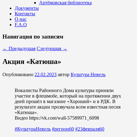
Артёмовская библиотека
Документы
Контакты
О нас
F.A.Q
Навигация по записям
←
Предыдущая
Следующая
→
Акция «Катюша»
Опубликовано
22.02.2023
автор
Культура Невель
Вокалисты Районного Дома культуры приняли
участие в флешмобе, который на протяжении двух
дней прошёл в магазине «Хороший» и в РДК. В
результате акции прозвучала всем известная песня
«Катюша».
Видео https://vk.com/wall-57589971_6098
#КультураНевель
#регион60
#23февраля60