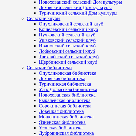
Новохованский сельский Дом культуры
Лёховский сельский Дом культуры
Туричинский сельский Дом культуры
Сельские клубы
Опухликовский сельский клуб
Кошелёвский сельский клуб
Пучковский сельский клуб
Ушаковский сельский клуб
Ивановский сельский клуб
Лобковский сельский клуб
Трехалёвский сельский клуб
Щербинский сельский клуб
Сельские библиотеки
Опухликовская библиотека
Лёховская библиотека
Туричинская библиотека
Усть-Долысская библиотека
Новохованская библиотека
Рыкалёвская библиотека
Сорокинская библиотека
Ловецкая библиотека
Мошенинская библиотека
Язненская библиотека
Усовская библиотека
Дубровинская библиотека