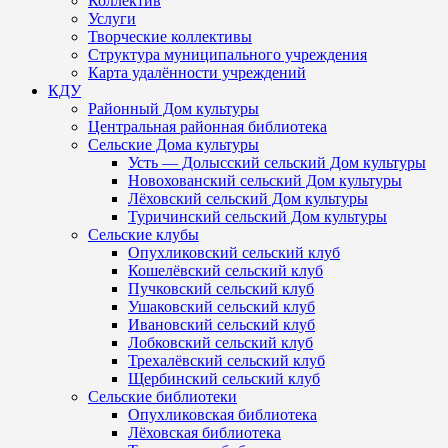
Коллектив
Услуги
Творческие коллективы
Структура муниципального учреждения
Карта удалённости учреждений
КДУ
Районный Дом культуры
Центральная районная библиотека
Сельские Дома культуры
Усть — Долысский сельский Дом культуры
Новохованский сельский Дом культуры
Лёховский сельский Дом культуры
Туричинский сельский Дом культуры
Сельские клубы
Опухликовский сельский клуб
Кошелёвский сельский клуб
Пучковский сельский клуб
Ушаковский сельский клуб
Ивановский сельский клуб
Лобковский сельский клуб
Трехалёвский сельский клуб
Щербинский сельский клуб
Сельские библиотеки
Опухликовская библиотека
Лёховская библиотека