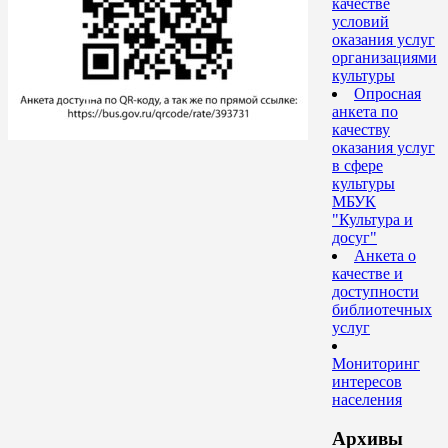
качестве
условий
оказания услуг
организациями
культуры
Опросная
анкета по
качеству
оказания услуг
в сфере
культуры
МБУК
"Культура и
досуг"
Анкета о
качестве и
доступности
библиотечных
услуг
Мониторинг
интересов
населения
Архивы