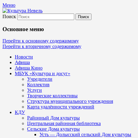
Меню
Поиск
Культура Невель
Основное меню
МБУК Невельского района "Культура
Перейти к основному содержимому
Перейти к вторичному содержимому
и досуг"
Новости
Афиша
Афиша Кино
МБУК «Культура и досуг»
Учредители
Коллектив
Услуги
Творческие коллективы
Структура муниципального учреждения
Карта удалённости учреждений
КДУ
Районный Дом культуры
Центральная районная библиотека
Сельские Дома культуры
Усть — Долысский сельский Дом культуры