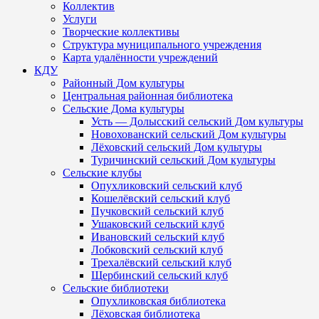
Коллектив
Услуги
Творческие коллективы
Структура муниципального учреждения
Карта удалённости учреждений
КДУ
Районный Дом культуры
Центральная районная библиотека
Сельские Дома культуры
Усть — Долысский сельский Дом культуры
Новохованский сельский Дом культуры
Лёховский сельский Дом культуры
Туричинский сельский Дом культуры
Сельские клубы
Опухликовский сельский клуб
Кошелёвский сельский клуб
Пучковский сельский клуб
Ушаковский сельский клуб
Ивановский сельский клуб
Лобковский сельский клуб
Трехалёвский сельский клуб
Щербинский сельский клуб
Сельские библиотеки
Опухликовская библиотека
Лёховская библиотека