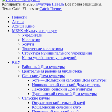
Копирайты © 2026
Культура Невель
Все права защищены.
Тема: Catch Flames от
Catch Themes
Новости
Афиша
Афиша Кино
МБУК «Культура и досуг»
Учредители
Коллектив
Услуги
Творческие коллективы
Структура муниципального учреждения
Карта удалённости учреждений
КДУ
Районный Дом культуры
Центральная районная библиотека
Сельские Дома культуры
Усть — Долысский сельский Дом культуры
Новохованский сельский Дом культуры
Лёховский сельский Дом культуры
Туричинский сельский Дом культуры
Сельские клубы
Опухликовский сельский клуб
Кошелёвский сельский клуб
Пучковский сельский клуб