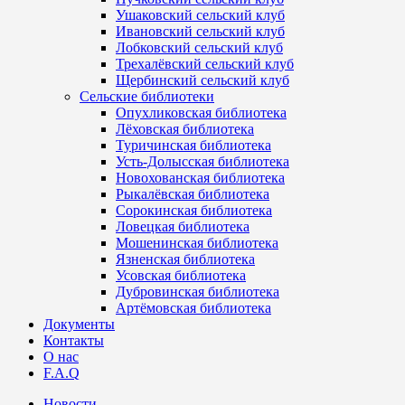
Ушаковский сельский клуб
Ивановский сельский клуб
Лобковский сельский клуб
Трехалёвский сельский клуб
Щербинский сельский клуб
Сельские библиотеки
Опухликовская библиотека
Лёховская библиотека
Туричинская библиотека
Усть-Долысская библиотека
Новохованская библиотека
Рыкалёвская библиотека
Сорокинская библиотека
Ловецкая библиотека
Мошенинская библиотека
Язненская библиотека
Усовская библиотека
Дубровинская библиотека
Артёмовская библиотека
Документы
Контакты
О нас
F.A.Q
Новости