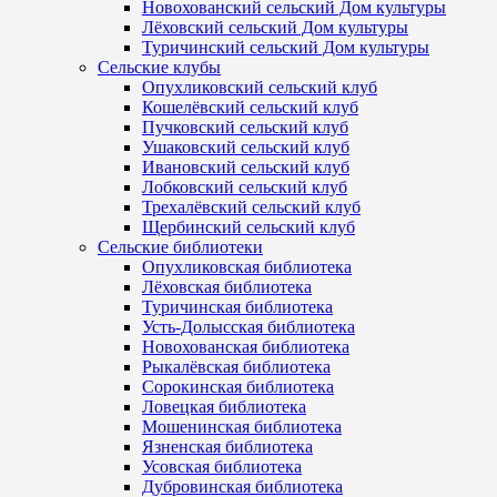
Новохованский сельский Дом культуры
Лёховский сельский Дом культуры
Туричинский сельский Дом культуры
Сельские клубы
Опухликовский сельский клуб
Кошелёвский сельский клуб
Пучковский сельский клуб
Ушаковский сельский клуб
Ивановский сельский клуб
Лобковский сельский клуб
Трехалёвский сельский клуб
Щербинский сельский клуб
Сельские библиотеки
Опухликовская библиотека
Лёховская библиотека
Туричинская библиотека
Усть-Долысская библиотека
Новохованская библиотека
Рыкалёвская библиотека
Сорокинская библиотека
Ловецкая библиотека
Мошенинская библиотека
Язненская библиотека
Усовская библиотека
Дубровинская библиотека