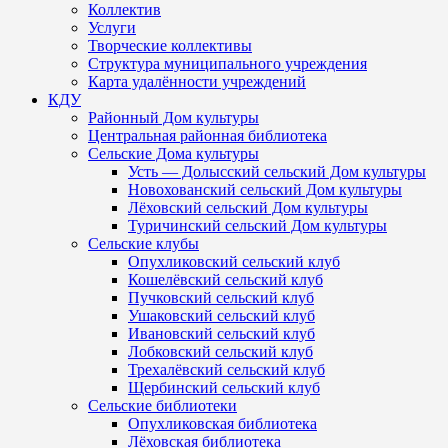
Коллектив
Услуги
Творческие коллективы
Структура муниципального учреждения
Карта удалённости учреждений
КДУ
Районный Дом культуры
Центральная районная библиотека
Сельские Дома культуры
Усть — Долысский сельский Дом культуры
Новохованский сельский Дом культуры
Лёховский сельский Дом культуры
Туричинский сельский Дом культуры
Сельские клубы
Опухликовский сельский клуб
Кошелёвский сельский клуб
Пучковский сельский клуб
Ушаковский сельский клуб
Ивановский сельский клуб
Лобковский сельский клуб
Трехалёвский сельский клуб
Щербинский сельский клуб
Сельские библиотеки
Опухликовская библиотека
Лёховская библиотека