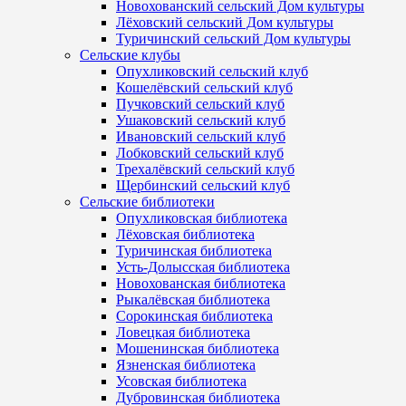
Новохованский сельский Дом культуры
Лёховский сельский Дом культуры
Туричинский сельский Дом культуры
Сельские клубы
Опухликовский сельский клуб
Кошелёвский сельский клуб
Пучковский сельский клуб
Ушаковский сельский клуб
Ивановский сельский клуб
Лобковский сельский клуб
Трехалёвский сельский клуб
Щербинский сельский клуб
Сельские библиотеки
Опухликовская библиотека
Лёховская библиотека
Туричинская библиотека
Усть-Долысская библиотека
Новохованская библиотека
Рыкалёвская библиотека
Сорокинская библиотека
Ловецкая библиотека
Мошенинская библиотека
Язненская библиотека
Усовская библиотека
Дубровинская библиотека