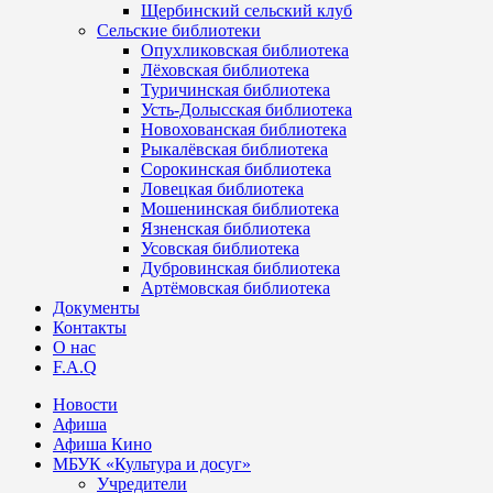
Щербинский сельский клуб
Сельские библиотеки
Опухликовская библиотека
Лёховская библиотека
Туричинская библиотека
Усть-Долысская библиотека
Новохованская библиотека
Рыкалёвская библиотека
Сорокинская библиотека
Ловецкая библиотека
Мошенинская библиотека
Язненская библиотека
Усовская библиотека
Дубровинская библиотека
Артёмовская библиотека
Документы
Контакты
О нас
F.A.Q
Новости
Афиша
Афиша Кино
МБУК «Культура и досуг»
Учредители