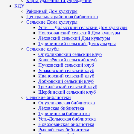
Карта удалённости учреждений
КДУ
Районный Дом культуры
Центральная районная библиотека
Сельские Дома культуры
Усть — Долысский сельский Дом культуры
Новохованский сельский Дом культуры
Лёховский сельский Дом культуры
Туричинский сельский Дом культуры
Сельские клубы
Опухликовский сельский клуб
Кошелёвский сельский клуб
Пучковский сельский клуб
Ушаковский сельский клуб
Ивановский сельский клуб
Лобковский сельский клуб
Трехалёвский сельский клуб
Щербинский сельский клуб
Сельские библиотеки
Опухликовская библиотека
Лёховская библиотека
Туричинская библиотека
Усть-Долысская библиотека
Новохованская библиотека
Рыкалёвская библиотека