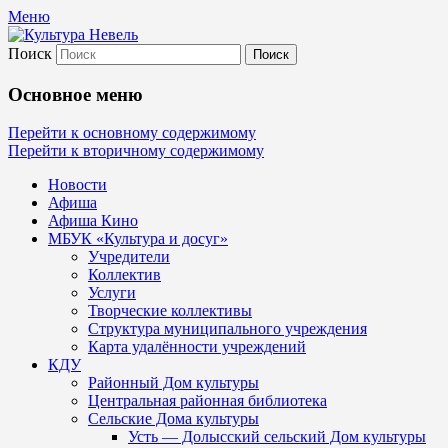
Меню
Поиск
Культура Невель
Основное меню
МБУК Невельского района "Культура
Перейти к основному содержимому
Перейти к вторичному содержимому
и досуг"
Новости
Афиша
Афиша Кино
МБУК «Культура и досуг»
Учредители
Коллектив
Услуги
Творческие коллективы
Структура муниципального учреждения
Карта удалённости учреждений
КДУ
Районный Дом культуры
Центральная районная библиотека
Сельские Дома культуры
Усть — Долысский сельский Дом культуры