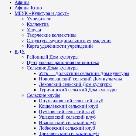
Афиша
Афиша Кино
МБУК «Культура и досуг»
Учредители
Коллектив
Услуги
Творческие коллективы
Структура муниципального учреждения
Карта удалённости учреждений
КДУ
Районный Дом культуры
Центральная районная библиотека
Сельские Дома культуры
Усть — Долысский сельский Дом культуры
Новохованский сельский Дом культуры
Лёховский сельский Дом культуры
Туричинский сельский Дом культуры
Сельские клубы
Опухликовский сельский клуб
Кошелёвский сельский клуб
Пучковский сельский клуб
Ушаковский сельский клуб
Ивановский сельский клуб
Лобковский сельский клуб
Трехалёвский сельский клуб