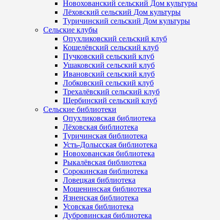
Новохованский сельский Дом культуры
Лёховский сельский Дом культуры
Туричинский сельский Дом культуры
Сельские клубы
Опухликовский сельский клуб
Кошелёвский сельский клуб
Пучковский сельский клуб
Ушаковский сельский клуб
Ивановский сельский клуб
Лобковский сельский клуб
Трехалёвский сельский клуб
Щербинский сельский клуб
Сельские библиотеки
Опухликовская библиотека
Лёховская библиотека
Туричинская библиотека
Усть-Долысская библиотека
Новохованская библиотека
Рыкалёвская библиотека
Сорокинская библиотека
Ловецкая библиотека
Мошенинская библиотека
Язненская библиотека
Усовская библиотека
Дубровинская библиотека