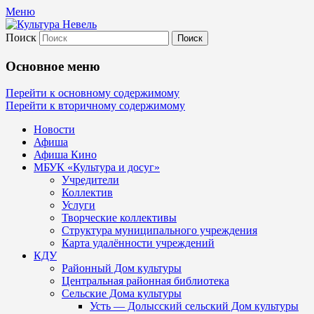
Меню
Поиск
Культура Невель
Основное меню
МБУК Невельского района "Культура и
Перейти к основному содержимому
Перейти к вторичному содержимому
Новости
Афиша
Афиша Кино
МБУК «Культура и досуг»
Учредители
Коллектив
Услуги
Творческие коллективы
Структура муниципального учреждения
Карта удалённости учреждений
КДУ
Районный Дом культуры
Центральная районная библиотека
Сельские Дома культуры
Усть — Долысский сельский Дом культуры