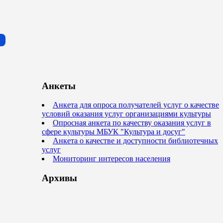
Анкеты
Анкета для опроса получателей услуг о качестве
условий оказания услуг организациями культуры
Опросная анкета по качеству оказания услуг в
сфере культуры МБУК "Культура и досуг"
Анкета о качестве и доступности библиотечных
услуг
Мониторинг интересов населения
Архивы