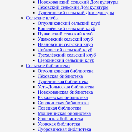
Новохованский сельский Дом культуры
Лёховский сельский Дом культуры
Туричинский сельский Дом культуры
Сельские клубы
Опухликовский сельский клуб
Кошелёвский сельский клуб
Пучковский сельский клуб
Ушаковский сельский клуб
Ивановский сельский клуб
Лобковский сельский клуб
Трехалёвский сельский клуб
Щербинский сельский клуб
Сельские библиотеки
Опухликовская библиотека
Лёховская библиотека
Туричинская библиотека
Усть-Долысская библиотека
Новохованская библиотека
Рыкалёвская библиотека
Сорокинская библиотека
Ловецкая библиотека
Мошенинская библиотека
Язненская библиотека
Усовская библиотека
Дубровинская библиотека