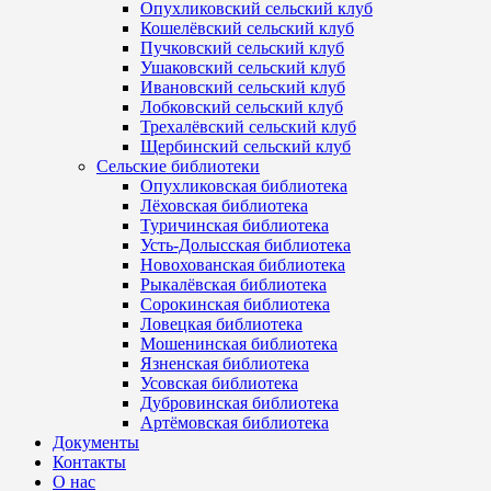
Опухликовский сельский клуб
Кошелёвский сельский клуб
Пучковский сельский клуб
Ушаковский сельский клуб
Ивановский сельский клуб
Лобковский сельский клуб
Трехалёвский сельский клуб
Щербинский сельский клуб
Сельские библиотеки
Опухликовская библиотека
Лёховская библиотека
Туричинская библиотека
Усть-Долысская библиотека
Новохованская библиотека
Рыкалёвская библиотека
Сорокинская библиотека
Ловецкая библиотека
Мошенинская библиотека
Язненская библиотека
Усовская библиотека
Дубровинская библиотека
Артёмовская библиотека
Документы
Контакты
О нас