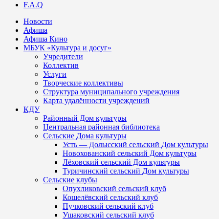
F.A.Q
Новости
Афиша
Афиша Кино
МБУК «Культура и досуг»
Учредители
Коллектив
Услуги
Творческие коллективы
Структура муниципального учреждения
Карта удалённости учреждений
КДУ
Районный Дом культуры
Центральная районная библиотека
Сельские Дома культуры
Усть — Долысский сельский Дом культуры
Новохованский сельский Дом культуры
Лёховский сельский Дом культуры
Туричинский сельский Дом культуры
Сельские клубы
Опухликовский сельский клуб
Кошелёвский сельский клуб
Пучковский сельский клуб
Ушаковский сельский клуб