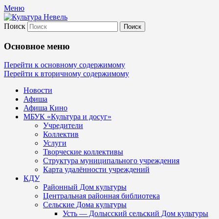
Меню
Поиск
Культура Невель
Основное меню
МБУК Невельского района "Культура
Перейти к основному содержимому
Перейти к вторичному содержимому
и досуг"
Новости
Афиша
Афиша Кино
МБУК «Культура и досуг»
Учредители
Коллектив
Услуги
Творческие коллективы
Структура муниципального учреждения
Карта удалённости учреждений
КДУ
Районный Дом культуры
Центральная районная библиотека
Сельские Дома культуры
Усть — Долысский сельский Дом культуры