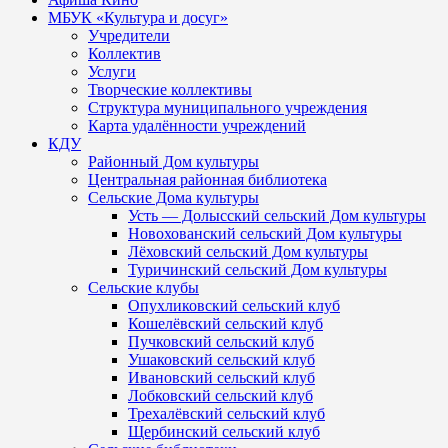
МБУК «Культура и досуг»
Учредители
Коллектив
Услуги
Творческие коллективы
Структура муниципального учреждения
Карта удалённости учреждений
КДУ
Районный Дом культуры
Центральная районная библиотека
Сельские Дома культуры
Усть — Долысский сельский Дом культуры
Новохованский сельский Дом культуры
Лёховский сельский Дом культуры
Туричинский сельский Дом культуры
Сельские клубы
Опухликовский сельский клуб
Кошелёвский сельский клуб
Пучковский сельский клуб
Ушаковский сельский клуб
Ивановский сельский клуб
Лобковский сельский клуб
Трехалёвский сельский клуб
Щербинский сельский клуб