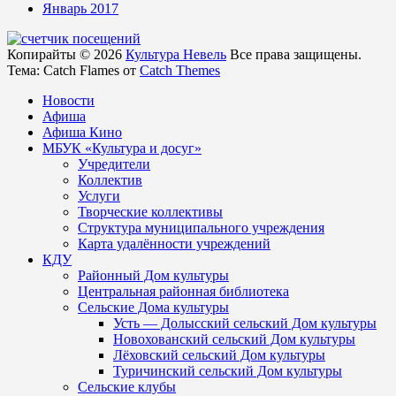
Январь 2017
Копирайты © 2026
Культура Невель
Все права защищены.
Тема: Catch Flames от
Catch Themes
Новости
Афиша
Афиша Кино
МБУК «Культура и досуг»
Учредители
Коллектив
Услуги
Творческие коллективы
Структура муниципального учреждения
Карта удалённости учреждений
КДУ
Районный Дом культуры
Центральная районная библиотека
Сельские Дома культуры
Усть — Долысский сельский Дом культуры
Новохованский сельский Дом культуры
Лёховский сельский Дом культуры
Туричинский сельский Дом культуры
Сельские клубы