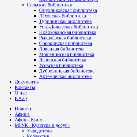
Сельские библиотеки
Опухликовская библиотека
Лёховская библиотека
Туричинская библиотека
Усть-Долысская библиотека
Новохованская библиотека
Рыкалёвская библиотека
Сорокинская библиотека
Ловецкая библиотека
Мошенинская библиотека
Язненская библиотека
Усовская библиотека
Дубровинская библиотека
Артёмовская библиотека
Документы
Контакты
О нас
F.A.Q
Новости
Афиша
Афиша Кино
МБУК «Культура и досуг»
Учредители
Коллектив