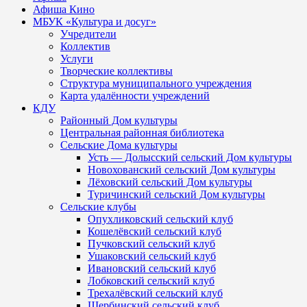
Афиша Кино
МБУК «Культура и досуг»
Учредители
Коллектив
Услуги
Творческие коллективы
Структура муниципального учреждения
Карта удалённости учреждений
КДУ
Районный Дом культуры
Центральная районная библиотека
Сельские Дома культуры
Усть — Долысский сельский Дом культуры
Новохованский сельский Дом культуры
Лёховский сельский Дом культуры
Туричинский сельский Дом культуры
Сельские клубы
Опухликовский сельский клуб
Кошелёвский сельский клуб
Пучковский сельский клуб
Ушаковский сельский клуб
Ивановский сельский клуб
Лобковский сельский клуб
Трехалёвский сельский клуб
Щербинский сельский клуб