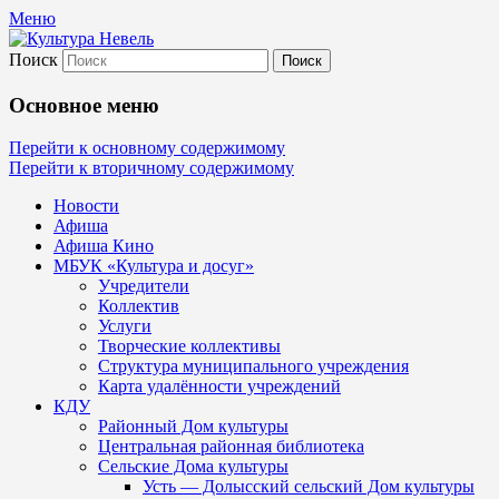
Меню
Поиск
Культура Невель
Основное меню
МБУК Невельского района "Культура
Перейти к основному содержимому
Перейти к вторичному содержимому
и досуг"
Новости
Афиша
Афиша Кино
МБУК «Культура и досуг»
Учредители
Коллектив
Услуги
Творческие коллективы
Структура муниципального учреждения
Карта удалённости учреждений
КДУ
Районный Дом культуры
Центральная районная библиотека
Сельские Дома культуры
Усть — Долысский сельский Дом культуры