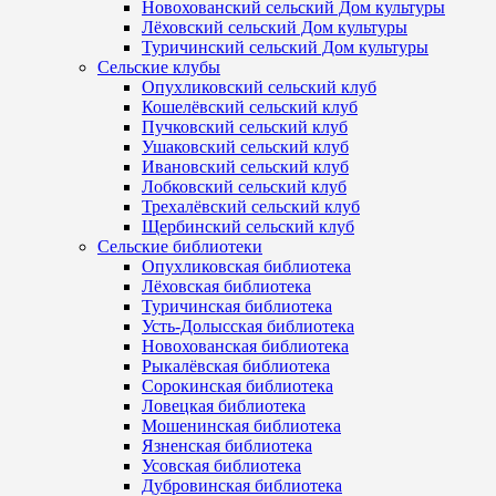
Новохованский сельский Дом культуры
Лёховский сельский Дом культуры
Туричинский сельский Дом культуры
Сельские клубы
Опухликовский сельский клуб
Кошелёвский сельский клуб
Пучковский сельский клуб
Ушаковский сельский клуб
Ивановский сельский клуб
Лобковский сельский клуб
Трехалёвский сельский клуб
Щербинский сельский клуб
Сельские библиотеки
Опухликовская библиотека
Лёховская библиотека
Туричинская библиотека
Усть-Долысская библиотека
Новохованская библиотека
Рыкалёвская библиотека
Сорокинская библиотека
Ловецкая библиотека
Мошенинская библиотека
Язненская библиотека
Усовская библиотека
Дубровинская библиотека