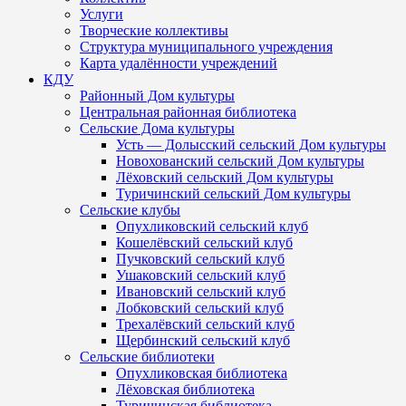
Услуги
Творческие коллективы
Структура муниципального учреждения
Карта удалённости учреждений
КДУ
Районный Дом культуры
Центральная районная библиотека
Сельские Дома культуры
Усть — Долысский сельский Дом культуры
Новохованский сельский Дом культуры
Лёховский сельский Дом культуры
Туричинский сельский Дом культуры
Сельские клубы
Опухликовский сельский клуб
Кошелёвский сельский клуб
Пучковский сельский клуб
Ушаковский сельский клуб
Ивановский сельский клуб
Лобковский сельский клуб
Трехалёвский сельский клуб
Щербинский сельский клуб
Сельские библиотеки
Опухликовская библиотека
Лёховская библиотека
Туричинская библиотека