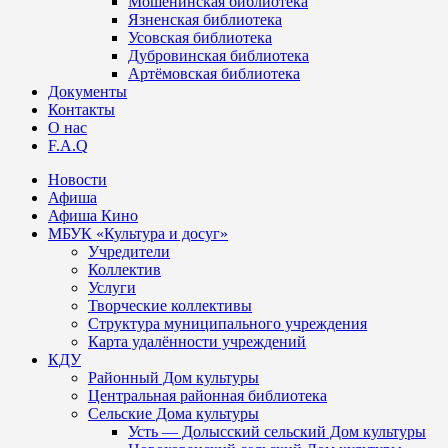
Мошенинская библиотека
Язненская библиотека
Усовская библиотека
Дубровинская библиотека
Артёмовская библиотека
Документы
Контакты
О нас
F.A.Q
Новости
Афиша
Афиша Кино
МБУК «Культура и досуг»
Учредители
Коллектив
Услуги
Творческие коллективы
Структура муниципального учреждения
Карта удалённости учреждений
КДУ
Районный Дом культуры
Центральная районная библиотека
Сельские Дома культуры
Усть — Долысский сельский Дом культуры