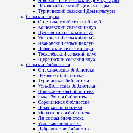
Новохованский сельский Дом культуры
Лёховский сельский Дом культуры
Туричинский сельский Дом культуры
Сельские клубы
Опухликовский сельский клуб
Кошелёвский сельский клуб
Пучковский сельский клуб
Ушаковский сельский клуб
Ивановский сельский клуб
Лобковский сельский клуб
Трехалёвский сельский клуб
Щербинский сельский клуб
Сельские библиотеки
Опухликовская библиотека
Лёховская библиотека
Туричинская библиотека
Усть-Долысская библиотека
Новохованская библиотека
Рыкалёвская библиотека
Сорокинская библиотека
Ловецкая библиотека
Мошенинская библиотека
Язненская библиотека
Усовская библиотека
Дубровинская библиотека