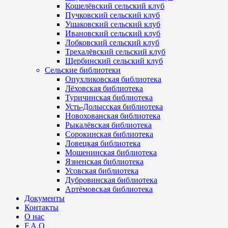
Кошелёвский сельский клуб
Пучковский сельский клуб
Ушаковский сельский клуб
Ивановский сельский клуб
Лобковский сельский клуб
Трехалёвский сельский клуб
Щербинский сельский клуб
Сельские библиотеки
Опухликовская библиотека
Лёховская библиотека
Туричинская библиотека
Усть-Долысская библиотека
Новохованская библиотека
Рыкалёвская библиотека
Сорокинская библиотека
Ловецкая библиотека
Мошенинская библиотека
Язненская библиотека
Усовская библиотека
Дубровинская библиотека
Артёмовская библиотека
Документы
Контакты
О нас
F.A.Q