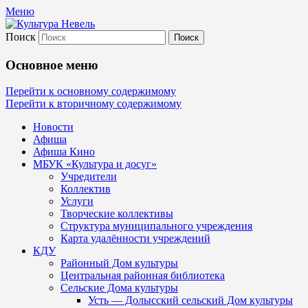
Меню
Поиск
Культура Невель
Основное меню
МБУК Невельского района "Культура
Перейти к основному содержимому
Перейти к вторичному содержимому
и досуг"
Новости
Афиша
Афиша Кино
МБУК «Культура и досуг»
Учредители
Коллектив
Услуги
Творческие коллективы
Структура муниципального учреждения
Карта удалённости учреждений
КДУ
Районный Дом культуры
Центральная районная библиотека
Сельские Дома культуры
Усть — Долысский сельский Дом культуры