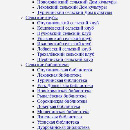
Новохованский сельский Дом культуры
Лёховский сельский Дом культуры
Туричинский сельский Дом культуры
Сельские клубы
Опухликовский сельский клуб
Кошелёвский сельский клуб
Пучковский сельский клуб
Ушаковский сельский клуб
Ивановский сельский клуб
Лобковский сельский клуб
Трехалёвский сельский клуб
Щербинский сельский клуб
Сельские библиотеки
Опухликовская библиотека
Лёховская библиотека
Туричинская библиотека
Усть-Долысская библиотека
Новохованская библиотека
Рыкалёвская библиотека
Сорокинская библиотека
Ловецкая библиотека
Мошенинская библиотека
Язненская библиотека
Усовская библиотека
Дубровинская библиотека