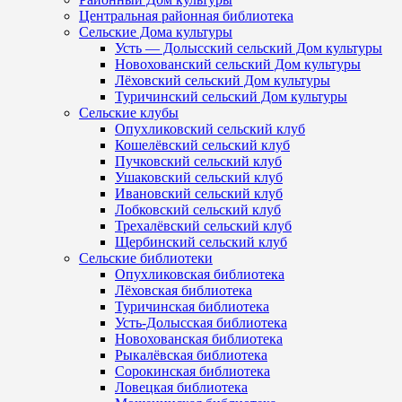
Центральная районная библиотека
Сельские Дома культуры
Усть — Долысский сельский Дом культуры
Новохованский сельский Дом культуры
Лёховский сельский Дом культуры
Туричинский сельский Дом культуры
Сельские клубы
Опухликовский сельский клуб
Кошелёвский сельский клуб
Пучковский сельский клуб
Ушаковский сельский клуб
Ивановский сельский клуб
Лобковский сельский клуб
Трехалёвский сельский клуб
Щербинский сельский клуб
Сельские библиотеки
Опухликовская библиотека
Лёховская библиотека
Туричинская библиотека
Усть-Долысская библиотека
Новохованская библиотека
Рыкалёвская библиотека
Сорокинская библиотека
Ловецкая библиотека