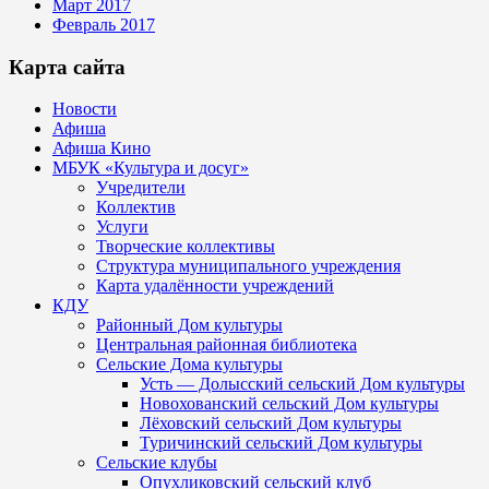
Март 2017
Февраль 2017
Карта сайта
Новости
Афиша
Афиша Кино
МБУК «Культура и досуг»
Учредители
Коллектив
Услуги
Творческие коллективы
Структура муниципального учреждения
Карта удалённости учреждений
КДУ
Районный Дом культуры
Центральная районная библиотека
Сельские Дома культуры
Усть — Долысский сельский Дом культуры
Новохованский сельский Дом культуры
Лёховский сельский Дом культуры
Туричинский сельский Дом культуры
Сельские клубы
Опухликовский сельский клуб