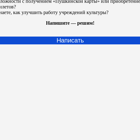
ложности с получением «Пушкинской карты» или
приобретени
илетов?
наете, как улучшить работу учреждений культуры?
Напишите — решим!
Написать