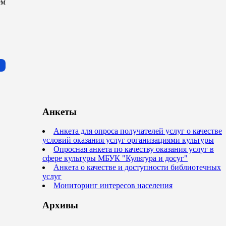
ем
Анкеты
Анкета для опроса получателей услуг о качестве
условий оказания услуг организациями культуры
Опросная анкета по качеству оказания услуг в
сфере культуры МБУК "Культура и досуг"
Анкета о качестве и доступности библиотечных
услуг
Мониторинг интересов населения
Архивы