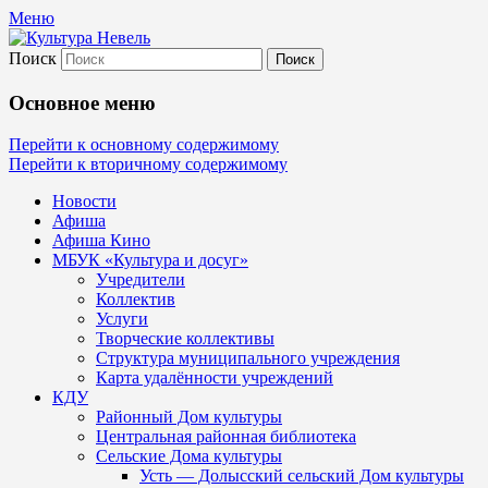
Меню
Поиск
Культура Невель
Основное меню
МБУК Невельского района "Культура и
Перейти к основному содержимому
Перейти к вторичному содержимому
Новости
Афиша
Афиша Кино
МБУК «Культура и досуг»
Учредители
Коллектив
Услуги
Творческие коллективы
Структура муниципального учреждения
Карта удалённости учреждений
КДУ
Районный Дом культуры
Центральная районная библиотека
Сельские Дома культуры
Усть — Долысский сельский Дом культуры