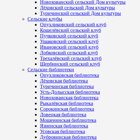
Новохованский сельский Дом культуры
Лёховский сельский Дом культуры
Туричинский сельский Дом культуры
Сельские клубы
Опухликовский сельский клуб
Кошелёвский сельский клуб
Пучковский сельский клуб
Ушаковский сельский клуб
Ивановский сельский клуб
Лобковский сельский клуб
Трехалёвский сельский клуб
Щербинский сельский клуб
Сельские библиотеки
Опухликовская библиотека
Лёховская библиотека
Туричинская библиотека
Усть-Долысская библиотека
Новохованская библиотека
Рыкалёвская библиотека
Сорокинская библиотека
Ловецкая библиотека
Мошенинская библиотека
Язненская библиотека
Усовская библиотека
Дубровинская библиотека