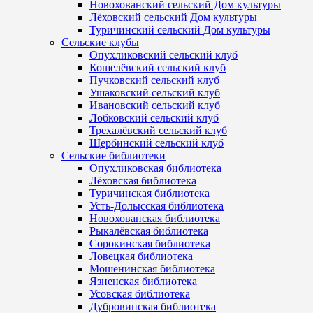
Новохованский сельский Дом культуры
Лёховский сельский Дом культуры
Туричинский сельский Дом культуры
Сельские клубы
Опухликовский сельский клуб
Кошелёвский сельский клуб
Пучковский сельский клуб
Ушаковский сельский клуб
Ивановский сельский клуб
Лобковский сельский клуб
Трехалёвский сельский клуб
Щербинский сельский клуб
Сельские библиотеки
Опухликовская библиотека
Лёховская библиотека
Туричинская библиотека
Усть-Долысская библиотека
Новохованская библиотека
Рыкалёвская библиотека
Сорокинская библиотека
Ловецкая библиотека
Мошенинская библиотека
Язненская библиотека
Усовская библиотека
Дубровинская библиотека