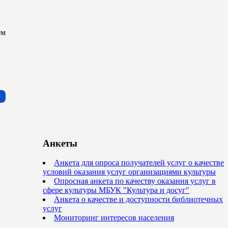
ем
Анкеты
Анкета для опроса получателей услуг о качестве
условий оказания услуг организациями культуры
Опросная анкета по качеству оказания услуг в
сфере культуры МБУК "Культура и досуг"
Анкета о качестве и доступности библиотечных
услуг
Мониторинг интересов населения