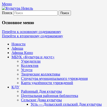
Меню
Поиск
Культура Невель
Основное меню
МБУК Невельского района "Культура и
Перейти к основному содержимому
Перейти к вторичному содержимому
Новости
Афиша
Афиша Кино
МБУК «Культура и досуг»
Учредители
Коллектив
Услуги
Творческие коллективы
Структура муниципального учреждения
Карта удалённости учреждений
КДУ
Районный Дом культуры
Центральная районная библиотека
Сельские Дома культуры
Усть — Долысский сельский Дом культуры