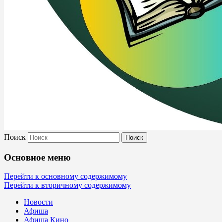
Поиск
Культура Невель
Основное меню
МБУК Невельского района "Культура и
Перейти к основному содержимому
Перейти к вторичному содержимому
Новости
Афиша
Афиша Кино