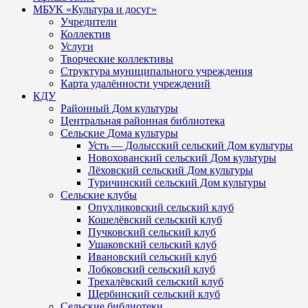
МБУК «Культура и досуг»
Учредители
Коллектив
Услуги
Творческие коллективы
Структура муниципального учреждения
Карта удалённости учреждений
КДУ
Районный Дом культуры
Центральная районная библиотека
Сельские Дома культуры
Усть — Долысский сельский Дом культуры
Новохованский сельский Дом культуры
Лёховский сельский Дом культуры
Туричинский сельский Дом культуры
Сельские клубы
Опухликовский сельский клуб
Кошелёвский сельский клуб
Пучковский сельский клуб
Ушаковский сельский клуб
Ивановский сельский клуб
Лобковский сельский клуб
Трехалёвский сельский клуб
Щербинский сельский клуб
Сельские библиотеки