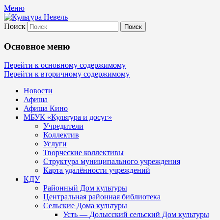
Меню
Поиск
Культура Невель
Основное меню
МБУК Невельского района "Культура
Перейти к основному содержимому
Перейти к вторичному содержимому
и досуг"
Новости
Афиша
Афиша Кино
МБУК «Культура и досуг»
Учредители
Коллектив
Услуги
Творческие коллективы
Структура муниципального учреждения
Карта удалённости учреждений
КДУ
Районный Дом культуры
Центральная районная библиотека
Сельские Дома культуры
Усть — Долысский сельский Дом культуры