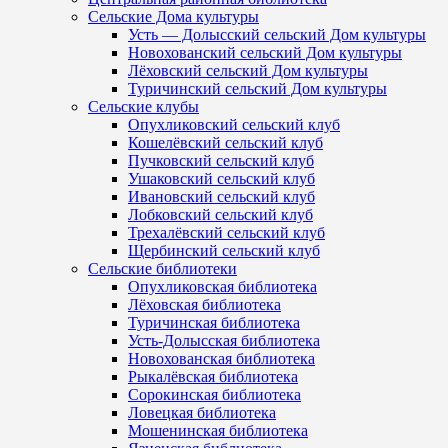
Сельские Дома культуры
Усть — Долысский сельский Дом культуры
Новохованский сельский Дом культуры
Лёховский сельский Дом культуры
Туричинский сельский Дом культуры
Сельские клубы
Опухликовский сельский клуб
Кошелёвский сельский клуб
Пучковский сельский клуб
Ушаковский сельский клуб
Ивановский сельский клуб
Лобковский сельский клуб
Трехалёвский сельский клуб
Щербинский сельский клуб
Сельские библиотеки
Опухликовская библиотека
Лёховская библиотека
Туричинская библиотека
Усть-Долысская библиотека
Новохованская библиотека
Рыкалёвская библиотека
Сорокинская библиотека
Ловецкая библиотека
Мошенинская библиотека