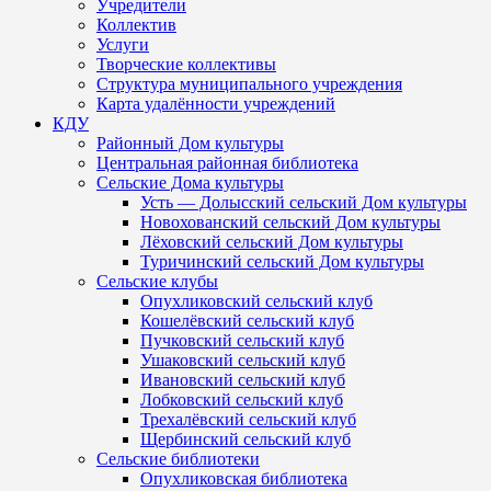
Учредители
Коллектив
Услуги
Творческие коллективы
Структура муниципального учреждения
Карта удалённости учреждений
КДУ
Районный Дом культуры
Центральная районная библиотека
Сельские Дома культуры
Усть — Долысский сельский Дом культуры
Новохованский сельский Дом культуры
Лёховский сельский Дом культуры
Туричинский сельский Дом культуры
Сельские клубы
Опухликовский сельский клуб
Кошелёвский сельский клуб
Пучковский сельский клуб
Ушаковский сельский клуб
Ивановский сельский клуб
Лобковский сельский клуб
Трехалёвский сельский клуб
Щербинский сельский клуб
Сельские библиотеки
Опухликовская библиотека