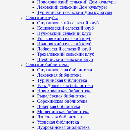
Новохованский сельский Дом культуры
Лёховский сельский Дом культуры
Туричинский сельский Дом культуры
Сельские клубы
Опухликовский сельский клуб
Кошелёвский сельский клуб
Пучковский сельский клуб
Ушаковский сельский клуб
Ивановский сельский клуб
Лобковский сельский клуб
Трехалёвский сельский клуб
Щербинский сельский клуб
Сельские библиотеки
Опухликовская библиотека
Лёховская библиотека
Туричинская библиотека
Усть-Долысская библиотека
Новохованская библиотека
Рыкалёвская библиотека
Сорокинская библиотека
Ловецкая библиотека
Мошенинская библиотека
Язненская библиотека
Усовская библиотека
Дубровинская библиотека