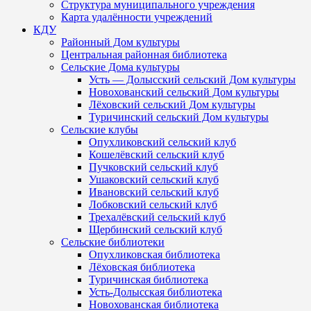
Структура муниципального учреждения
Карта удалённости учреждений
КДУ
Районный Дом культуры
Центральная районная библиотека
Сельские Дома культуры
Усть — Долысский сельский Дом культуры
Новохованский сельский Дом культуры
Лёховский сельский Дом культуры
Туричинский сельский Дом культуры
Сельские клубы
Опухликовский сельский клуб
Кошелёвский сельский клуб
Пучковский сельский клуб
Ушаковский сельский клуб
Ивановский сельский клуб
Лобковский сельский клуб
Трехалёвский сельский клуб
Щербинский сельский клуб
Сельские библиотеки
Опухликовская библиотека
Лёховская библиотека
Туричинская библиотека
Усть-Долысская библиотека
Новохованская библиотека