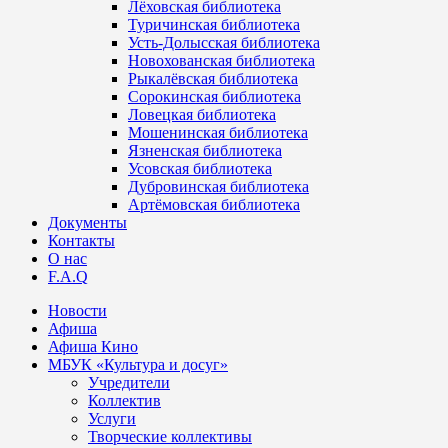
Лёховская библиотека
Туричинская библиотека
Усть-Долысская библиотека
Новохованская библиотека
Рыкалёвская библиотека
Сорокинская библиотека
Ловецкая библиотека
Мошенинская библиотека
Язненская библиотека
Усовская библиотека
Дубровинская библиотека
Артёмовская библиотека
Документы
Контакты
О нас
F.A.Q
Новости
Афиша
Афиша Кино
МБУК «Культура и досуг»
Учредители
Коллектив
Услуги
Творческие коллективы