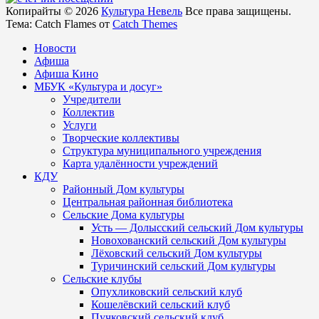
Копирайты © 2026
Культура Невель
Все права защищены.
Тема: Catch Flames от
Catch Themes
Новости
Афиша
Афиша Кино
МБУК «Культура и досуг»
Учредители
Коллектив
Услуги
Творческие коллективы
Структура муниципального учреждения
Карта удалённости учреждений
КДУ
Районный Дом культуры
Центральная районная библиотека
Сельские Дома культуры
Усть — Долысский сельский Дом культуры
Новохованский сельский Дом культуры
Лёховский сельский Дом культуры
Туричинский сельский Дом культуры
Сельские клубы
Опухликовский сельский клуб
Кошелёвский сельский клуб
Пучковский сельский клуб