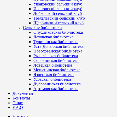
Ушаковский сельский клуб
Ивановский сельский клуб
Лобковский сельский клуб
Трехалёвский сельский клуб
Щербинский сельский клуб
Сельские библиотеки
Опухликовская библиотека
Лёховская библиотека
Туричинская библиотека
Усть-Долысская библиотека
Новохованская библиотека
Рыкалёвская библиотека
Сорокинская библиотека
Ловецкая библиотека
Мошенинская библиотека
Язненская библиотека
Усовская библиотека
Дубровинская библиотека
Артёмовская библиотека
Документы
Контакты
О нас
F.A.Q
Новости