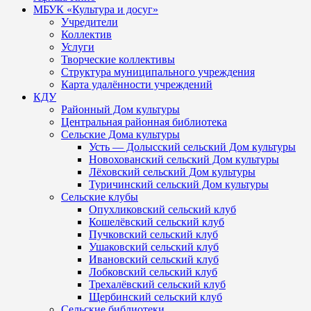
МБУК «Культура и досуг»
Учредители
Коллектив
Услуги
Творческие коллективы
Структура муниципального учреждения
Карта удалённости учреждений
КДУ
Районный Дом культуры
Центральная районная библиотека
Сельские Дома культуры
Усть — Долысский сельский Дом культуры
Новохованский сельский Дом культуры
Лёховский сельский Дом культуры
Туричинский сельский Дом культуры
Сельские клубы
Опухликовский сельский клуб
Кошелёвский сельский клуб
Пучковский сельский клуб
Ушаковский сельский клуб
Ивановский сельский клуб
Лобковский сельский клуб
Трехалёвский сельский клуб
Щербинский сельский клуб
Сельские библиотеки