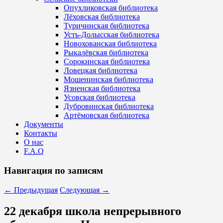
Опухликовская библиотека
Лёховская библиотека
Туричинская библиотека
Усть-Долысская библиотека
Новохованская библиотека
Рыкалёвская библиотека
Сорокинская библиотека
Ловецкая библиотека
Мошенинская библиотека
Язненская библиотека
Усовская библиотека
Дубровинская библиотека
Артёмовская библиотека
Документы
Контакты
О нас
F.A.Q
Навигация по записям
←
Предыдущая
Следующая
→
22 декабря школа непрерывного