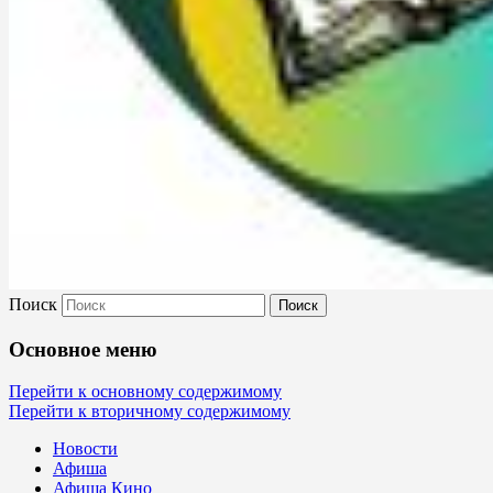
Поиск
Культура Невель
Основное меню
МБУК Невельского района "Культура
Перейти к основному содержимому
Перейти к вторичному содержимому
и досуг"
Новости
Афиша
Афиша Кино