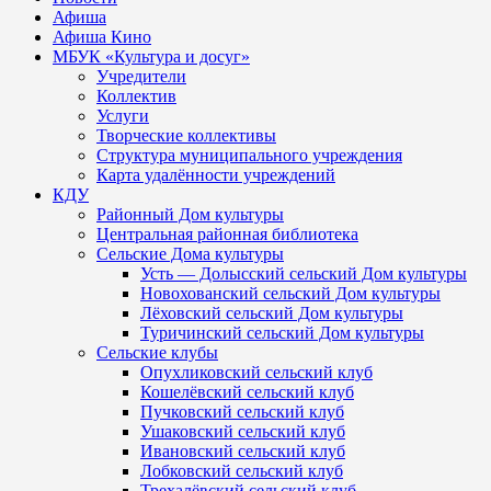
Афиша
Афиша Кино
МБУК «Культура и досуг»
Учредители
Коллектив
Услуги
Творческие коллективы
Структура муниципального учреждения
Карта удалённости учреждений
КДУ
Районный Дом культуры
Центральная районная библиотека
Сельские Дома культуры
Усть — Долысский сельский Дом культуры
Новохованский сельский Дом культуры
Лёховский сельский Дом культуры
Туричинский сельский Дом культуры
Сельские клубы
Опухликовский сельский клуб
Кошелёвский сельский клуб
Пучковский сельский клуб
Ушаковский сельский клуб
Ивановский сельский клуб
Лобковский сельский клуб
Трехалёвский сельский клуб