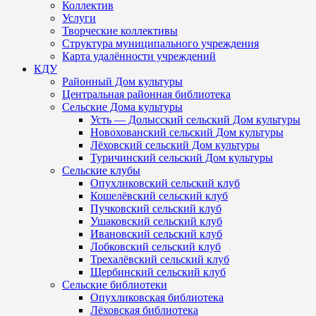
Коллектив
Услуги
Творческие коллективы
Структура муниципального учреждения
Карта удалённости учреждений
КДУ
Районный Дом культуры
Центральная районная библиотека
Сельские Дома культуры
Усть — Долысский сельский Дом культуры
Новохованский сельский Дом культуры
Лёховский сельский Дом культуры
Туричинский сельский Дом культуры
Сельские клубы
Опухликовский сельский клуб
Кошелёвский сельский клуб
Пучковский сельский клуб
Ушаковский сельский клуб
Ивановский сельский клуб
Лобковский сельский клуб
Трехалёвский сельский клуб
Щербинский сельский клуб
Сельские библиотеки
Опухликовская библиотека
Лёховская библиотека