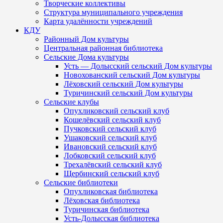
Творческие коллективы
Структура муниципального учреждения
Карта удалённости учреждений
КДУ
Районный Дом культуры
Центральная районная библиотека
Сельские Дома культуры
Усть — Долысский сельский Дом культуры
Новохованский сельский Дом культуры
Лёховский сельский Дом культуры
Туричинский сельский Дом культуры
Сельские клубы
Опухликовский сельский клуб
Кошелёвский сельский клуб
Пучковский сельский клуб
Ушаковский сельский клуб
Ивановский сельский клуб
Лобковский сельский клуб
Трехалёвский сельский клуб
Щербинский сельский клуб
Сельские библиотеки
Опухликовская библиотека
Лёховская библиотека
Туричинская библиотека
Усть-Долысская библиотека