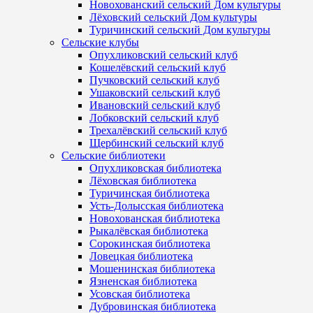
Новохованский сельский Дом культуры
Лёховский сельский Дом культуры
Туричинский сельский Дом культуры
Сельские клубы
Опухликовский сельский клуб
Кошелёвский сельский клуб
Пучковский сельский клуб
Ушаковский сельский клуб
Ивановский сельский клуб
Лобковский сельский клуб
Трехалёвский сельский клуб
Щербинский сельский клуб
Сельские библиотеки
Опухликовская библиотека
Лёховская библиотека
Туричинская библиотека
Усть-Долысская библиотека
Новохованская библиотека
Рыкалёвская библиотека
Сорокинская библиотека
Ловецкая библиотека
Мошенинская библиотека
Язненская библиотека
Усовская библиотека
Дубровинская библиотека