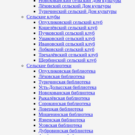
Новохованский сельский Дом культуры
Лёховский сельский Дом культуры
Туричинский сельский Дом культуры
Сельские клубы
Опухликовский сельский клуб
Кошелёвский сельский клуб
Пучковский сельский клуб
Ушаковский сельский клуб
Ивановский сельский клуб
Лобковский сельский клуб
Трехалёвский сельский клуб
Щербинский сельский клуб
Сельские библиотеки
Опухликовская библиотека
Лёховская библиотека
Туричинская библиотека
Усть-Долысская библиотека
Новохованская библиотека
Рыкалёвская библиотека
Сорокинская библиотека
Ловецкая библиотека
Мошенинская библиотека
Язненская библиотека
Усовская библиотека
Дубровинская библиотека