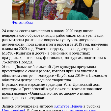
Фотоальбом
24 января состоялась первая в новом 2020 году школа
непрерывного образования для работников культуры. Были
рассмотрены различные вопросы культурно- досуговой
деятельности, подведены итоги работы за 2019 год, намечены
планы на 2020 год. Участие структурных подразделений
МБУК «Культура и досуг» в районных и областных
праздниках, выставках, фестивалях, конкурсах, подготовка к
75-летию Победы.
Усть — Долысский сельский Дом культуры представил
презентацию о своей работе, которая приняла участие в
областном смотре — конкурсе «Клуб года 2019» в Псковском
областном центре народного творчества.
В рамках темы народные традиции Усть -Долысский дом
культуры и Трехалёвский клуб показали театрализованное
представление «Однажды ночью во дворе» о зимних
календарных праздниках.
Запись опубликована автором
Культура Невель
в рубрике
Uncategorized
. Добавьте в закладки
постоянную ссылку
.