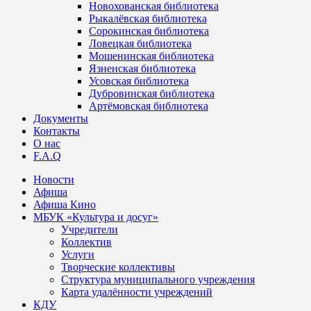
Новохованская библиотека
Рыкалёвская библиотека
Сорокинская библиотека
Ловецкая библиотека
Мошенинская библиотека
Язненская библиотека
Усовская библиотека
Дубровинская библиотека
Артёмовская библиотека
Документы
Контакты
О нас
F.A.Q
Новости
Афиша
Афиша Кино
МБУК «Культура и досуг»
Учредители
Коллектив
Услуги
Творческие коллективы
Структура муниципального учреждения
Карта удалённости учреждений
КДУ