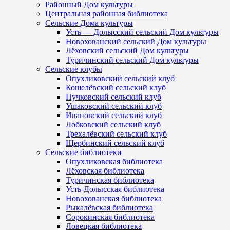
Районный Дом культуры
Центральная районная библиотека
Сельские Дома культуры
Усть — Долысский сельский Дом культуры
Новохованский сельский Дом культуры
Лёховский сельский Дом культуры
Туричинский сельский Дом культуры
Сельские клубы
Опухликовский сельский клуб
Кошелёвский сельский клуб
Пучковский сельский клуб
Ушаковский сельский клуб
Ивановский сельский клуб
Лобковский сельский клуб
Трехалёвский сельский клуб
Щербинский сельский клуб
Сельские библиотеки
Опухликовская библиотека
Лёховская библиотека
Туричинская библиотека
Усть-Долысская библиотека
Новохованская библиотека
Рыкалёвская библиотека
Сорокинская библиотека
Ловецкая библиотека