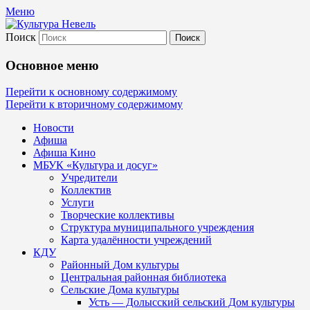
Меню
Поиск
Культура Невель
Основное меню
МБУК Невельского района "Культура
Перейти к основному содержимому
Перейти к вторичному содержимому
и досуг"
Новости
Афиша
Афиша Кино
МБУК «Культура и досуг»
Учредители
Коллектив
Услуги
Творческие коллективы
Структура муниципального учреждения
Карта удалённости учреждений
КДУ
Районный Дом культуры
Центральная районная библиотека
Сельские Дома культуры
Усть — Долысский сельский Дом культуры