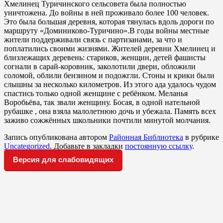
Хмелинец Туричинского сельсовета была полностью
уничтожена. До войны в ней проживало более 100 человек.
Это была большая деревня, которая тянулась вдоль дороги по
маршруту «Доминиково-Туричино».В годы войны местные
жители поддерживали связь с партизанами, за что и
поплатились своими жизнями. Жителей деревни Хмелинец и
близлежащих деревень: стариков, женщин, детей фашисты
согнали в сарай-коровник, заколотили двери, обложили
соломой, облили бензином и подожгли. Стоны и крики были
слышны за несколько километров. Из этого ада удалось чудом
спастись только одной женщине с ребёнком. Меланья
Воробьёва, так звали женщину. Босая, в одной нательной
рубашке , она взяла малолетнюю дочь и убежала. Память всех
заживо сожжённых школьники почтили минутой молчания.
Запись опубликована автором
Районная Библиотека
в рубрике
Uncategorized
. Добавьте в закладки
постоянную ссылку
.
Версия для слабовидящих