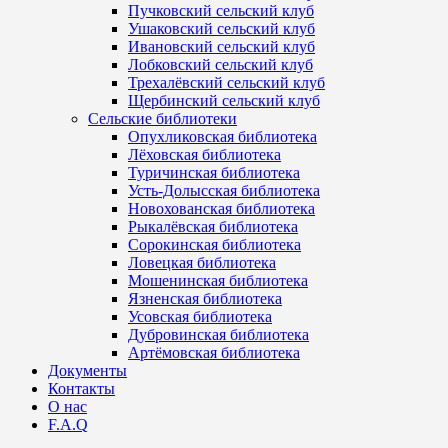
Пучковский сельский клуб
Ушаковский сельский клуб
Ивановский сельский клуб
Лобковский сельский клуб
Трехалёвский сельский клуб
Щербинский сельский клуб
Сельские библиотеки
Опухликовская библиотека
Лёховская библиотека
Туричинская библиотека
Усть-Долысская библиотека
Новохованская библиотека
Рыкалёвская библиотека
Сорокинская библиотека
Ловецкая библиотека
Мошенинская библиотека
Язненская библиотека
Усовская библиотека
Дубровинская библиотека
Артёмовская библиотека
Документы
Контакты
О нас
F.A.Q