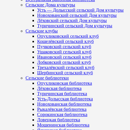
Сельские Дома культуры
Усть — Долысский сельский Дом культуры
Новохованский сельский Дом культуры
Лёховский сельский Дом культуры
Туричинский сельский Дом культуры
Сельские клубы
Опухликовский сельский клуб
Кошелёвский сельский клуб
Пучковский сельский клуб
Ушаковский сельский клуб
Ивановский сельский клуб
Лобковский сельский клуб
Трехалёвский сельский клуб
Щербинский сельский клуб
Сельские библиотеки
Опухликовская библиотека
Лёховская библиотека
Туричинская библиотека
Усть-Долысская библиотека
Новохованская библиотека
Рыкалёвская библиотека
Сорокинская библиотека
Ловецкая библиотека
Мошенинская библиотека