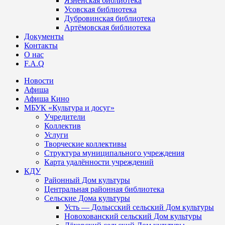
Язненская библиотека
Усовская библиотека
Дубровинская библиотека
Артёмовская библиотека
Документы
Контакты
О нас
F.A.Q
Новости
Афиша
Афиша Кино
МБУК «Культура и досуг»
Учредители
Коллектив
Услуги
Творческие коллективы
Структура муниципального учреждения
Карта удалённости учреждений
КДУ
Районный Дом культуры
Центральная районная библиотека
Сельские Дома культуры
Усть — Долысский сельский Дом культуры
Новохованский сельский Дом культуры