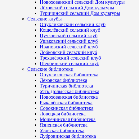
Новохованский сельский Дом культуры
Лёховский сельский Дом культуры
Туричинский сельский Дом культуры
Сельские клубы
Опухликовский сельский клуб
Кошелёвский сельский клуб
Пучковский сельский клуб
Ушаковский сельский клуб
Ивановский сельский клуб
Лобковский сельский клуб
Трехалёвский сельский клуб
Щербинский сельский клуб
Сельские библиотеки
Опухликовская библиотека
Лёховская библиотека
Туричинская библиотека
Усть-Долысская библиотека
Новохованская библиотека
Рыкалёвская библиотека
Сорокинская библиотека
Ловецкая библиотека
Мошенинская библиотека
Язненская библиотека
Усовская библиотека
Дубровинская библиотека