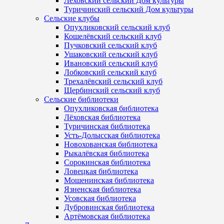
Лёховский сельский Дом культуры
Туричинский сельский Дом культуры
Сельские клубы
Опухликовский сельский клуб
Кошелёвский сельский клуб
Пучковский сельский клуб
Ушаковский сельский клуб
Ивановский сельский клуб
Лобковский сельский клуб
Трехалёвский сельский клуб
Щербинский сельский клуб
Сельские библиотеки
Опухликовская библиотека
Лёховская библиотека
Туричинская библиотека
Усть-Долысская библиотека
Новохованская библиотека
Рыкалёвская библиотека
Сорокинская библиотека
Ловецкая библиотека
Мошенинская библиотека
Язненская библиотека
Усовская библиотека
Дубровинская библиотека
Артёмовская библиотека