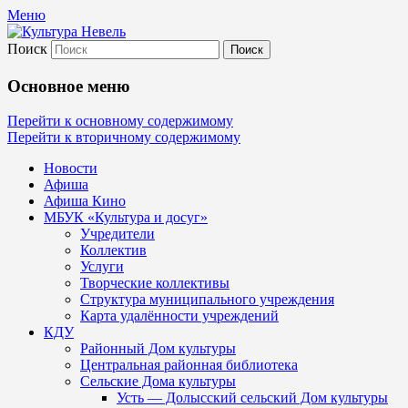
Меню
Поиск
Культура Невель
Основное меню
МБУК Невельского района "Культура
Перейти к основному содержимому
Перейти к вторичному содержимому
и досуг"
Новости
Афиша
Афиша Кино
МБУК «Культура и досуг»
Учредители
Коллектив
Услуги
Творческие коллективы
Структура муниципального учреждения
Карта удалённости учреждений
КДУ
Районный Дом культуры
Центральная районная библиотека
Сельские Дома культуры
Усть — Долысский сельский Дом культуры