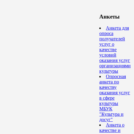
Анкеты
Анкета для
опроса
получателей
услуг о
качестве
условий
оказания услуг
организациями
культуры
Опросная
анкета по
качеству
оказания услуг
в сфере
культуры
МБУК
"Культура и
досуг"
Анкета о
качестве и