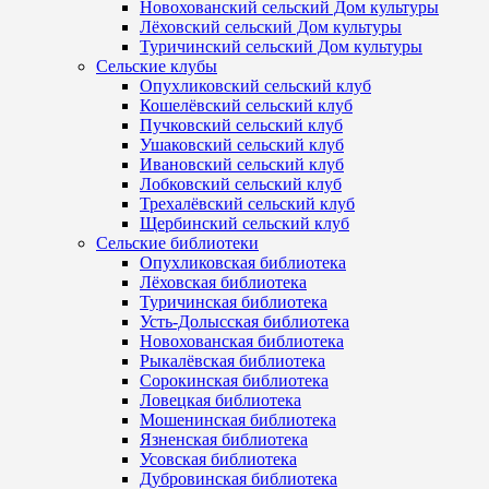
Новохованский сельский Дом культуры
Лёховский сельский Дом культуры
Туричинский сельский Дом культуры
Сельские клубы
Опухликовский сельский клуб
Кошелёвский сельский клуб
Пучковский сельский клуб
Ушаковский сельский клуб
Ивановский сельский клуб
Лобковский сельский клуб
Трехалёвский сельский клуб
Щербинский сельский клуб
Сельские библиотеки
Опухликовская библиотека
Лёховская библиотека
Туричинская библиотека
Усть-Долысская библиотека
Новохованская библиотека
Рыкалёвская библиотека
Сорокинская библиотека
Ловецкая библиотека
Мошенинская библиотека
Язненская библиотека
Усовская библиотека
Дубровинская библиотека