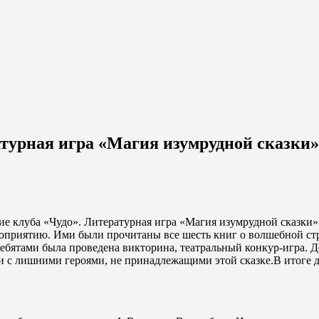
атурная игра «Магия изумрудной сказки»
нятие клуба «Чудо». Литературная игра «Магия изумрудной сказ
ероприятию. Ими были прочитаны все шесть книг о волшебной ст
 ребятами была проведена викторина, театральный конкур-игра.
ки с лишними героями, не принадлежащими этой сказке.В итоге