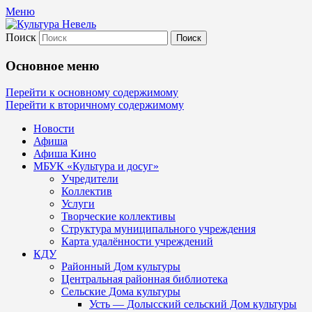
Меню
Поиск
Культура Невель
Основное меню
МБУК Невельского района "Культура и
Перейти к основному содержимому
Перейти к вторичному содержимому
Новости
Афиша
Афиша Кино
МБУК «Культура и досуг»
Учредители
Коллектив
Услуги
Творческие коллективы
Структура муниципального учреждения
Карта удалённости учреждений
КДУ
Районный Дом культуры
Центральная районная библиотека
Сельские Дома культуры
Усть — Долысский сельский Дом культуры