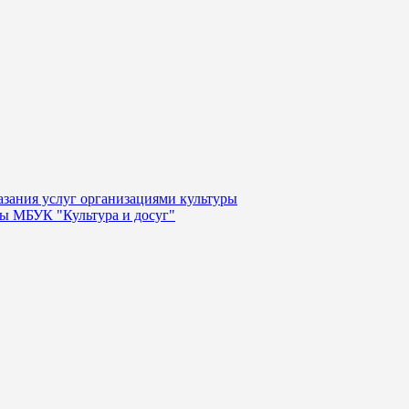
казания услуг организациями культуры
уры МБУК "Культура и досуг"