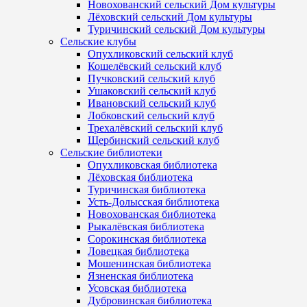
Новохованский сельский Дом культуры
Лёховский сельский Дом культуры
Туричинский сельский Дом культуры
Сельские клубы
Опухликовский сельский клуб
Кошелёвский сельский клуб
Пучковский сельский клуб
Ушаковский сельский клуб
Ивановский сельский клуб
Лобковский сельский клуб
Трехалёвский сельский клуб
Щербинский сельский клуб
Сельские библиотеки
Опухликовская библиотека
Лёховская библиотека
Туричинская библиотека
Усть-Долысская библиотека
Новохованская библиотека
Рыкалёвская библиотека
Сорокинская библиотека
Ловецкая библиотека
Мошенинская библиотека
Язненская библиотека
Усовская библиотека
Дубровинская библиотека