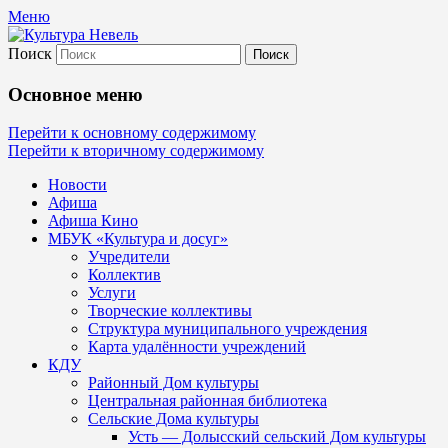
Меню
Поиск
Культура Невель
Основное меню
МБУК Невельского района "Культура и
Перейти к основному содержимому
Перейти к вторичному содержимому
Новости
Афиша
Афиша Кино
МБУК «Культура и досуг»
Учредители
Коллектив
Услуги
Творческие коллективы
Структура муниципального учреждения
Карта удалённости учреждений
КДУ
Районный Дом культуры
Центральная районная библиотека
Сельские Дома культуры
Усть — Долысский сельский Дом культуры