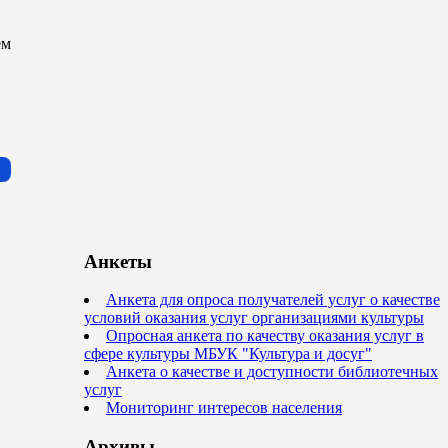
ем
Анкеты
Анкета для опроса получателей услуг о качестве
условий оказания услуг организациями культуры
Опросная анкета по качеству оказания услуг в
сфере культуры МБУК "Культура и досуг"
Анкета о качестве и доступности библиотечных
услуг
Мониторинг интересов населения
Архивы