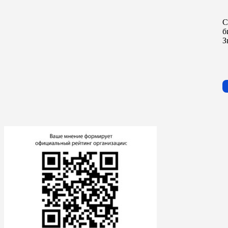
С
б
З