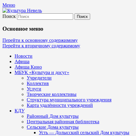
Меню
Поиск
Культура Невель
Основное меню
МБУК Невельского района "Культура
Перейти к основному содержимому
Перейти к вторичному содержимому
и досуг"
Новости
Афиша
Афиша Кино
МБУК «Культура и досуг»
Учредители
Коллектив
Услуги
Творческие коллективы
Структура муниципального учреждения
Карта удалённости учреждений
КДУ
Районный Дом культуры
Центральная районная библиотека
Сельские Дома культуры
Усть — Долысский сельский Дом культуры