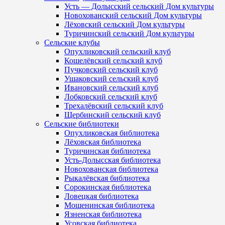
Усть — Долысский сельский Дом культуры
Новохованский сельский Дом культуры
Лёховский сельский Дом культуры
Туричинский сельский Дом культуры
Сельские клубы
Опухликовский сельский клуб
Кошелёвский сельский клуб
Пучковский сельский клуб
Ушаковский сельский клуб
Ивановский сельский клуб
Лобковский сельский клуб
Трехалёвский сельский клуб
Щербинский сельский клуб
Сельские библиотеки
Опухликовская библиотека
Лёховская библиотека
Туричинская библиотека
Усть-Долысская библиотека
Новохованская библиотека
Рыкалёвская библиотека
Сорокинская библиотека
Ловецкая библиотека
Мошенинская библиотека
Язненская библиотека
Усовская библиотека