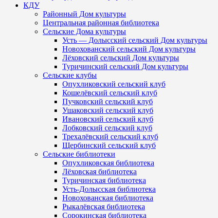
КДУ
Районный Дом культуры
Центральная районная библиотека
Сельские Дома культуры
Усть — Долысский сельский Дом культуры
Новохованский сельский Дом культуры
Лёховский сельский Дом культуры
Туричинский сельский Дом культуры
Сельские клубы
Опухликовский сельский клуб
Кошелёвский сельский клуб
Пучковский сельский клуб
Ушаковский сельский клуб
Ивановский сельский клуб
Лобковский сельский клуб
Трехалёвский сельский клуб
Щербинский сельский клуб
Сельские библиотеки
Опухликовская библиотека
Лёховская библиотека
Туричинская библиотека
Усть-Долысская библиотека
Новохованская библиотека
Рыкалёвская библиотека
Сорокинская библиотека