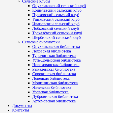
Сельские клубы
Опухликовский сельский клуб
Кошелёвский сельский клуб
Пучковский сельский клуб
Ушаковский сельский клуб
Ивановский сельский клуб
Лобковский сельский клуб
Трехалёвский сельский клуб
Щербинский сельский клуб
Сельские библиотеки
Опухликовская библиотека
Лёховская библиотека
Туричинская библиотека
Усть-Долысская библиотека
Новохованская библиотека
Рыкалёвская библиотека
Сорокинская библиотека
Ловецкая библиотека
Мошенинская библиотека
Язненская библиотека
Усовская библиотека
Дубровинская библиотека
Артёмовская библиотека
Документы
Контакты