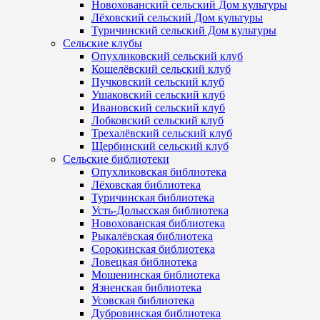
Новохованский сельский Дом культуры
Лёховский сельский Дом культуры
Туричинский сельский Дом культуры
Сельские клубы
Опухликовский сельский клуб
Кошелёвский сельский клуб
Пучковский сельский клуб
Ушаковский сельский клуб
Ивановский сельский клуб
Лобковский сельский клуб
Трехалёвский сельский клуб
Щербинский сельский клуб
Сельские библиотеки
Опухликовская библиотека
Лёховская библиотека
Туричинская библиотека
Усть-Долысская библиотека
Новохованская библиотека
Рыкалёвская библиотека
Сорокинская библиотека
Ловецкая библиотека
Мошенинская библиотека
Язненская библиотека
Усовская библиотека
Дубровинская библиотека