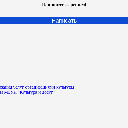
Напишите — решим!
Написать
казания услуг организациями культуры
уры МБУК "Культура и досуг"