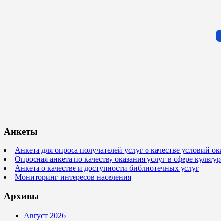
Анкеты
Анкета для опроса получателей услуг о качестве условий о
Опросная анкета по качеству оказания услуг в сфере культ
Анкета о качестве и доступности библиотечных услуг
Мониторинг интересов населения
Архивы
Август 2026