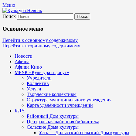
Меню
Поиск
Культура Невель
Основное меню
МБУК Невельского района "Культура и
Перейти к основному содержимому
Перейти к вторичному содержимому
Новости
Афиша
Афиша Кино
МБУК «Культура и досуг»
Учредители
Коллектив
Услуги
Творческие коллективы
Структура муниципального учреждения
Карта удалённости учреждений
КДУ
Районный Дом культуры
Центральная районная библиотека
Сельские Дома культуры
Усть — Долысский сельский Дом культуры