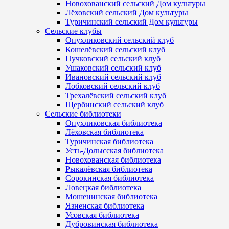
Новохованский сельский Дом культуры
Лёховский сельский Дом культуры
Туричинский сельский Дом культуры
Сельские клубы
Опухликовский сельский клуб
Кошелёвский сельский клуб
Пучковский сельский клуб
Ушаковский сельский клуб
Ивановский сельский клуб
Лобковский сельский клуб
Трехалёвский сельский клуб
Щербинский сельский клуб
Сельские библиотеки
Опухликовская библиотека
Лёховская библиотека
Туричинская библиотека
Усть-Долысская библиотека
Новохованская библиотека
Рыкалёвская библиотека
Сорокинская библиотека
Ловецкая библиотека
Мошенинская библиотека
Язненская библиотека
Усовская библиотека
Дубровинская библиотека