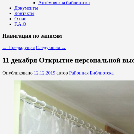
Артёмовская библиотека
Документы
Контакты
О нас
F.A.Q
Навигация по записям
←
Предыдущая
Следующая
→
11 декабря Открытие персональной вы
Опубликовано
12.12.2019
автор
Районная Библиотека