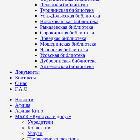
Лёховская библиотека
Туричинская библиотека
Усть-Долысская библиотека
Новохованская библиотека
Рыкалёвская библиотека
Сорокинская библиотека
Ловецкая библиотека
Мошенинская библиотека
Язненская библиотека
Усовская библиотека
Дубровинская библиотека
Артёмовская библиотека
Документы
Контакты
О нас
F.A.Q
Новости
Афиша
Афиша Кино
МБУК «Культура и досуг»
Учредители
Коллектив
Услуги
Творческие коллективы