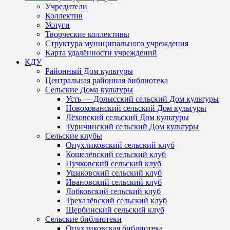
Учредители
Коллектив
Услуги
Творческие коллективы
Структура муниципального учреждения
Карта удалённости учреждений
КДУ
Районный Дом культуры
Центральная районная библиотека
Сельские Дома культуры
Усть — Долысский сельский Дом культуры
Новохованский сельский Дом культуры
Лёховский сельский Дом культуры
Туричинский сельский Дом культуры
Сельские клубы
Опухликовский сельский клуб
Кошелёвский сельский клуб
Пучковский сельский клуб
Ушаковский сельский клуб
Ивановский сельский клуб
Лобковский сельский клуб
Трехалёвский сельский клуб
Щербинский сельский клуб
Сельские библиотеки
Опухликовская библиотека