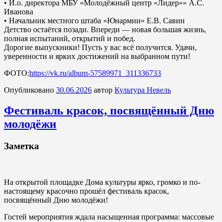
• И.о. директора МБУ «Молодёжный центр «Лидер»» А.С.
Иванова
• Начальник местного штаба «Юнармии» Е.В. Савин
Детство остаётся позади. Впереди — новая большая жизнь,
полная испытаний, открытий и побед.
Дорогие выпускники! Пусть у вас всё получится. Удачи,
уверенности и ярких достижений на выбранном пути!
ФОТО:
https://vk.ru/album-57589971_311336733
Опубликовано
30.06.2026
автор
Культура Невель
Фестиваль красок, посвящённый Дню
молодёжи
Заметка
На открытой площадке Дома культуры ярко, громко и по-
настоящему красочно прошёл фестиваль красок,
посвящённый Дню молодёжи!
Гостей мероприятия ждала насыщенная программа: массовые