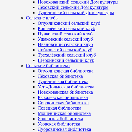
Новохованский сельский Дом культуры
Лёховский сельский Дом культуры
Туричинский сельский Дом культуры
Сельские клубы
Опухликовский сельский клуб
Кошелёвский сельский клуб
Пучковский сельский клуб
Ушаковский сельский клуб
Ивановский сельский клуб
Лобковский сельский клуб
Трехалёвский сельский клуб
Щербинский сельский клуб
Сельские библиотеки
Опухликовская библиотека
Лёховская библиотека
Туричинская библиотека
Усть-Долысская библиотека
Новохованская библиотека
Рыкалёвская библиотека
Сорокинская библиотека
Ловецкая библиотека
Мошенинская библиотека
Язненская библиотека
Усовская библиотека
Дубровинская библиотека