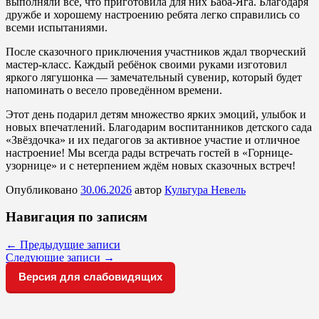
выполняли всё, что приготовила для них Баба-Яга. Благодаря
дружбе и хорошему настроению ребята легко справились со
всеми испытаниями.
После сказочного приключения участников ждал творческий
мастер-класс. Каждый ребёнок своими руками изготовил
яркого лягушонка — замечательный сувенир, который будет
напоминать о весело проведённом времени.
Этот день подарил детям множество ярких эмоций, улыбок и
новых впечатлений. Благодарим воспитанников детского сада
«Звёздочка» и их педагогов за активное участие и отличное
настроение! Мы всегда рады встречать гостей в «Горнице-
узорнице» и с нетерпением ждём новых сказочных встреч!
Опубликовано
30.06.2026
автор
Культура Невель
Навигация по записям
←
Предыдущие записи
Следующие записи
→
Версия для слабовидящих