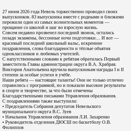
27 июня 2026 года Невель торжественно проводил своих
выпускников. 83 выпускника вместе с родными и близкими
пережили один из самых волнительных моментов —
прощание со школой и шаг во взрослую жизнь.
Совсем недавно прозвенел последний звонок, остались
позади экзамены, бессонные ночи подготовки… И вот —
красивый последний школьный вальс, искренние
поздравления, слова благодарности и тёплые объятия
одноклассников и любимых учителей.
С напутственными словами к ребятам обратилась Первый
заместитель Главы администрации округа В.А. Храбрая.
Виктория Анатольевна вручила выпускникам награды I и II
степени за особые успехи в учёбе.
Наши ребята — настоящие таланты! Они не только отлично
справились с программой, но и показали высокие результаты
в спорте и творчестве, за что были отмечены
Благодарственными письмами Управления образования.
С поздравлениями также выступили:
• Председатель Собрания депутатов Невельского
муниципального округа В.С. Зуев
• Начальник Управления образования Л.И. Захаренко
• Руководитель отделения ДЮСШ по баскетболу О.В.
Филиппов