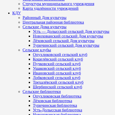
Структура муниципального учреждения
Карта удалённости учреждений
КДУ
Районный Дом культуры
Центральная районная библиотека
Сельские Дома культуры
Усть — Долысский сельский Дом культуры
Новохованский сельский Дом культуры
Лёховский сельский Дом культуры
Туричинский сельский Дом культуры
Сельские клубы
Опухликовский сельский клуб
Кошелёвский сельский клуб
Пучковский сельский клуб
Ушаковский сельский клуб
Ивановский сельский клуб
Лобковский сельский клуб
Трехалёвский сельский клуб
Щербинский сельский клуб
Сельские библиотеки
Опухликовская библиотека
Лёховская библиотека
Туричинская библиотека
Усть-Долысская библиотека
Новохованская библиотека