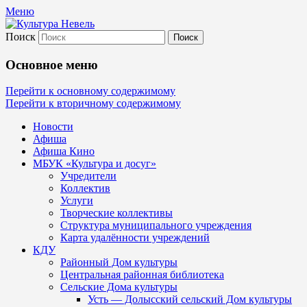
Меню
Поиск
Культура Невель
Основное меню
МБУК Невельского района "Культура
Перейти к основному содержимому
Перейти к вторичному содержимому
и досуг"
Новости
Афиша
Афиша Кино
МБУК «Культура и досуг»
Учредители
Коллектив
Услуги
Творческие коллективы
Структура муниципального учреждения
Карта удалённости учреждений
КДУ
Районный Дом культуры
Центральная районная библиотека
Сельские Дома культуры
Усть — Долысский сельский Дом культуры