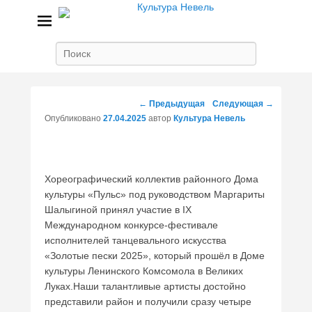
Культура Невель
МБУК Невельского района "Культура и досуг"
Поиск
Навигация
←
Предыдущая
Следующая
→
по
Опубликовано
27.04.2025
автор
Культура Невель
записям
Хореографический коллектив районного Дома
культуры «Пульс» под руководством Маргариты
Шалыгиной принял участие в IX
Международном конкурсе-фестивале
исполнителей танцевального искусства
«Золотые пески 2025», который прошёл в Доме
культуры Ленинского Комсомола в Великих
Луках.Наши талантливые артисты достойно
представили район и получили сразу четыре