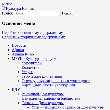
Меню
Поиск
Культура Невель
Основное меню
МБУК Невельского района "Культура
Перейти к основному содержимому
Перейти к вторичному содержимому
и досуг"
Новости
Афиша
Афиша Кино
МБУК «Культура и досуг»
Учредители
Коллектив
Услуги
Творческие коллективы
Структура муниципального учреждения
Карта удалённости учреждений
КДУ
Районный Дом культуры
Центральная районная библиотека
Сельские Дома культуры
Усть — Долысский сельский Дом культуры