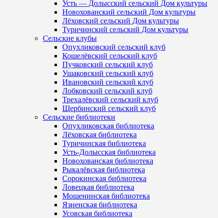
Усть — Долысский сельский Дом культуры
Новохованский сельский Дом культуры
Лёховский сельский Дом культуры
Туричинский сельский Дом культуры
Сельские клубы
Опухликовский сельский клуб
Кошелёвский сельский клуб
Пучковский сельский клуб
Ушаковский сельский клуб
Ивановский сельский клуб
Лобковский сельский клуб
Трехалёвский сельский клуб
Щербинский сельский клуб
Сельские библиотеки
Опухликовская библиотека
Лёховская библиотека
Туричинская библиотека
Усть-Долысская библиотека
Новохованская библиотека
Рыкалёвская библиотека
Сорокинская библиотека
Ловецкая библиотека
Мошенинская библиотека
Язненская библиотека
Усовская библиотека