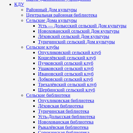
КДУ
Районный Дом культуры
Центральная районная библиотека
Сельские Дома культуры
Усть — Долысский сельский Дом культуры
Новохованский сельский Дом культуры
Лёховский сельский Дом культуры
Туричинский сельский Дом культуры
Сельские клубы
Опухликовский сельский клуб
Кошелёвский сельский клуб
Пучковский сельский клуб
Ушаковский сельский клуб
Ивановский сельский клуб
Лобковский сельский клуб
Трехалёвский сельский клуб
Щербинский сельский клуб
Сельские библиотеки
Опухликовская библиотека
Лёховская библиотека
Туричинская библиотека
Усть-Долысская библиотека
Новохованская библиотека
Рыкалёвская библиотека
Сорокинская библиотека