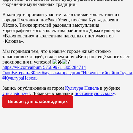
сохранение музыкальных традиций.
В концерте приняли участие талантливые коллективы из
города Пустошки, посёлка Усвят, посёлка Кунья, деревни
Лёхово. Также зрителей радовали выступления
хореографического коллектива районного Дома культуры
«Вдохновение» и коллектива народных инструментов
«Клюква».
Мы гордимся тем, что в нашем городе живёт столько
талантливых людей, и желаем хору «Ветеран» ещё многих лет
вдохновения и успехов!
https://vk.com/album-57589971_305284714
#хорВетеран
#30лет
#музыка
#праздник
#Невельскийрайон
#культ
#КультураНевель
Запись опубликована автором
Культура Невель
в рубрике
Uncategorized
. Добавьте в закладки
постоянную ссылку
.
Версия для слабовидящих