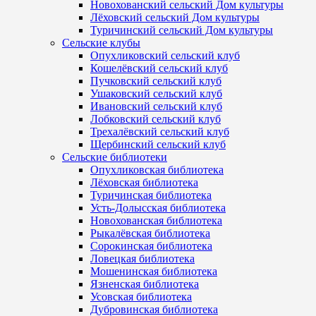
Новохованский сельский Дом культуры
Лёховский сельский Дом культуры
Туричинский сельский Дом культуры
Сельские клубы
Опухликовский сельский клуб
Кошелёвский сельский клуб
Пучковский сельский клуб
Ушаковский сельский клуб
Ивановский сельский клуб
Лобковский сельский клуб
Трехалёвский сельский клуб
Щербинский сельский клуб
Сельские библиотеки
Опухликовская библиотека
Лёховская библиотека
Туричинская библиотека
Усть-Долысская библиотека
Новохованская библиотека
Рыкалёвская библиотека
Сорокинская библиотека
Ловецкая библиотека
Мошенинская библиотека
Язненская библиотека
Усовская библиотека
Дубровинская библиотека