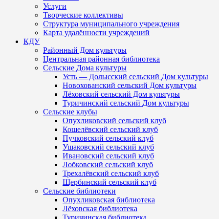
Услуги
Творческие коллективы
Структура муниципального учреждения
Карта удалённости учреждений
КДУ
Районный Дом культуры
Центральная районная библиотека
Сельские Дома культуры
Усть — Долысский сельский Дом культуры
Новохованский сельский Дом культуры
Лёховский сельский Дом культуры
Туричинский сельский Дом культуры
Сельские клубы
Опухликовский сельский клуб
Кошелёвский сельский клуб
Пучковский сельский клуб
Ушаковский сельский клуб
Ивановский сельский клуб
Лобковский сельский клуб
Трехалёвский сельский клуб
Щербинский сельский клуб
Сельские библиотеки
Опухликовская библиотека
Лёховская библиотека
Туричинская библиотека