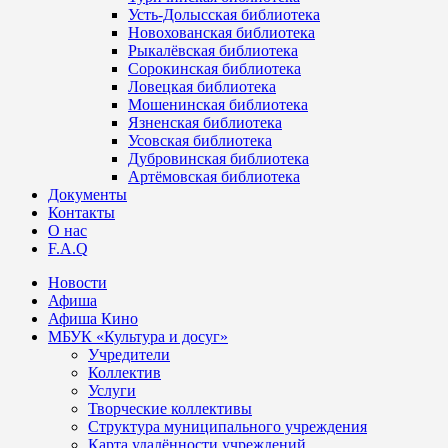
Усть-Долысская библиотека
Новохованская библиотека
Рыкалёвская библиотека
Сорокинская библиотека
Ловецкая библиотека
Мошенинская библиотека
Язненская библиотека
Усовская библиотека
Дубровинская библиотека
Артёмовская библиотека
Документы
Контакты
О нас
F.A.Q
Новости
Афиша
Афиша Кино
МБУК «Культура и досуг»
Учредители
Коллектив
Услуги
Творческие коллективы
Структура муниципального учреждения
Карта удалённости учреждений