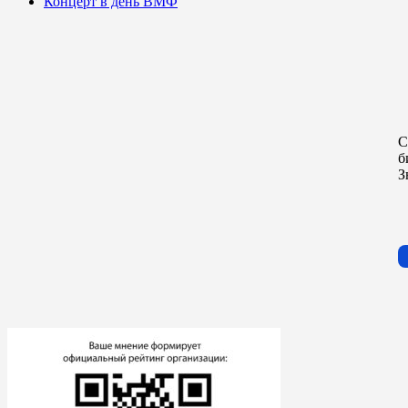
Концерт в день ВМФ
С
б
З