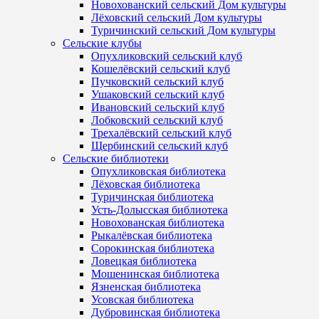
Новохованский сельский Дом культуры
Лёховский сельский Дом культуры
Туричинский сельский Дом культуры
Сельские клубы
Опухликовский сельский клуб
Кошелёвский сельский клуб
Пучковский сельский клуб
Ушаковский сельский клуб
Ивановский сельский клуб
Лобковский сельский клуб
Трехалёвский сельский клуб
Щербинский сельский клуб
Сельские библиотеки
Опухликовская библиотека
Лёховская библиотека
Туричинская библиотека
Усть-Долысская библиотека
Новохованская библиотека
Рыкалёвская библиотека
Сорокинская библиотека
Ловецкая библиотека
Мошенинская библиотека
Язненская библиотека
Усовская библиотека
Дубровинская библиотека