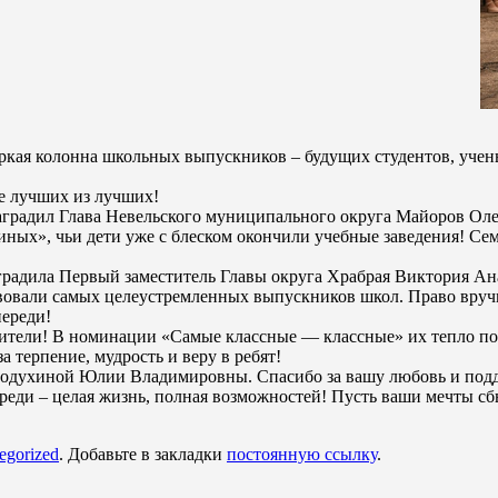
яркая колонна школьных выпускников – будущих студентов, учен
ие лучших из лучших!
аградил Глава Невельского муниципального округа Майоров Олег
ных», чьи дети уже с блеском окончили учебные заведения! Сем
адила Первый заместитель Главы округа Храбрая Виктория Ана
вовали самых целеустремленных выпускников школ. Право вруч
переди!
одители! В номинации «Самые классные — классные» их тепло по
 терпение, мудрость и веру в ребят!
Солодухиной Юлии Владимировны. Спасибо за вашу любовь и под
ди – целая жизнь, полная возможностей! Пусть ваши мечты сбыв
egorized
. Добавьте в закладки
постоянную ссылку
.