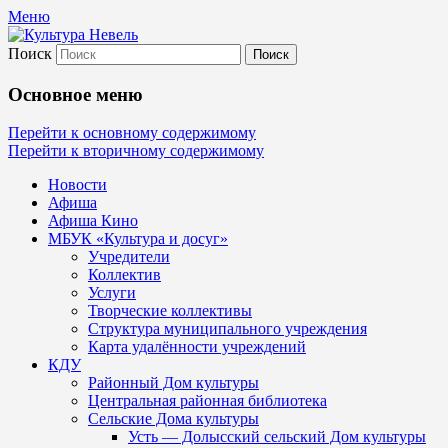
Меню
Поиск
Культура Невель
Основное меню
МБУК Невельского района "Культура и
Перейти к основному содержимому
Перейти к вторичному содержимому
Новости
Афиша
Афиша Кино
МБУК «Культура и досуг»
Учредители
Коллектив
Услуги
Творческие коллективы
Структура муниципального учреждения
Карта удалённости учреждений
КДУ
Районный Дом культуры
Центральная районная библиотека
Сельские Дома культуры
Усть — Долысский сельский Дом культуры