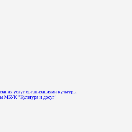
казания услуг организациями культуры
уры МБУК "Культура и досуг"