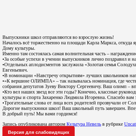
Выпускники школ отправляются во взрослую жизнь!
Началось всё торжественно на площади Карла Маркса, откуда 
Дому культуры.
Именно там состоялась самая волнительная часть – награжден
•За особые успехи в учении выпускников лично поздравил и н
•Отдельных аплодисментов заслужила «Золотая семья Солодухи
Евгеньевич.
•В номинации «Навстречу открытиям» лучших школьников нагр
•«К вершине ОЛИМПА» – так называлась номинация, где чест
собрания депутатов Зуеву Виктору Сергеевичу. Ваш олимп – в
•Кто вел наших звезд все эти годы? Конечно, классные руков
культуры и спорта Захаренко Людмила Игоревна. Спасибо вам за
•Трогательные слова от лица всех родителей прозвучали от 
Дорогие выпускники школ! Ваш школьный путь завершен. Впере
В добрый путь! Мы вами гордимся!
Запись опубликована автором
Культура Невель
в рубрике
Uncat
Версия для слабовидящих