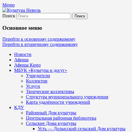
Меню
Поиск
Культура Невель
Основное меню
МБУК Невельского района "Культура и
Перейти к основному содержимому
Перейти к вторичному содержимому
Новости
Афиша
Афиша Кино
МБУК «Культура и досуг»
Учредители
Коллектив
Услуги
Творческие коллективы
Структура муниципального учреждения
Карта удалённости учреждений
КДУ
Районный Дом культуры
Центральная районная библиотека
Сельские Дома культуры
Усть — Долысский сельский Дом культуры