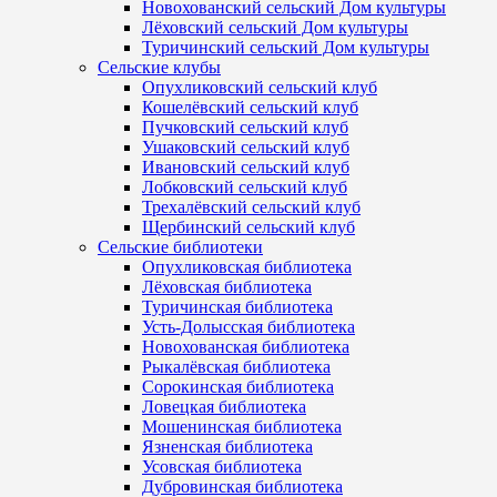
Новохованский сельский Дом культуры
Лёховский сельский Дом культуры
Туричинский сельский Дом культуры
Сельские клубы
Опухликовский сельский клуб
Кошелёвский сельский клуб
Пучковский сельский клуб
Ушаковский сельский клуб
Ивановский сельский клуб
Лобковский сельский клуб
Трехалёвский сельский клуб
Щербинский сельский клуб
Сельские библиотеки
Опухликовская библиотека
Лёховская библиотека
Туричинская библиотека
Усть-Долысская библиотека
Новохованская библиотека
Рыкалёвская библиотека
Сорокинская библиотека
Ловецкая библиотека
Мошенинская библиотека
Язненская библиотека
Усовская библиотека
Дубровинская библиотека