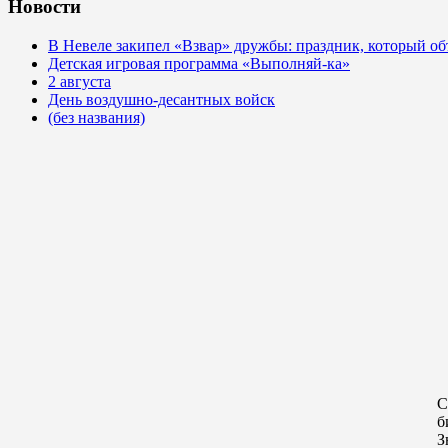
Новости
В Невеле закипел «Взвар» дружбы: праздник, который об
Детская игровая программа «Выполняй-ка»
2 августа
День воздушно-десантных войск
(без названия)
С
б
З