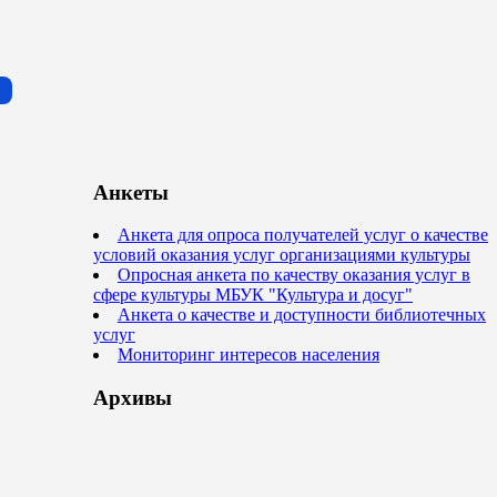
Анкеты
Анкета для опроса получателей услуг о качестве
условий оказания услуг организациями культуры
Опросная анкета по качеству оказания услуг в
сфере культуры МБУК "Культура и досуг"
Анкета о качестве и доступности библиотечных
услуг
Мониторинг интересов населения
Архивы