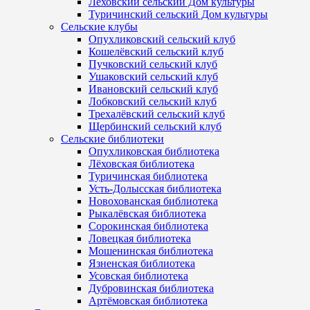
Лёховский сельский Дом культуры
Туричинский сельский Дом культуры
Сельские клубы
Опухликовский сельский клуб
Кошелёвский сельский клуб
Пучковский сельский клуб
Ушаковский сельский клуб
Ивановский сельский клуб
Лобковский сельский клуб
Трехалёвский сельский клуб
Щербинский сельский клуб
Сельские библиотеки
Опухликовская библиотека
Лёховская библиотека
Туричинская библиотека
Усть-Долысская библиотека
Новохованская библиотека
Рыкалёвская библиотека
Сорокинская библиотека
Ловецкая библиотека
Мошенинская библиотека
Язненская библиотека
Усовская библиотека
Дубровинская библиотека
Артёмовская библиотека