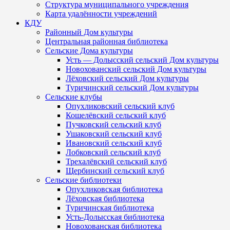
Структура муниципального учреждения
Карта удалённости учреждений
КДУ
Районный Дом культуры
Центральная районная библиотека
Сельские Дома культуры
Усть — Долысский сельский Дом культуры
Новохованский сельский Дом культуры
Лёховский сельский Дом культуры
Туричинский сельский Дом культуры
Сельские клубы
Опухликовский сельский клуб
Кошелёвский сельский клуб
Пучковский сельский клуб
Ушаковский сельский клуб
Ивановский сельский клуб
Лобковский сельский клуб
Трехалёвский сельский клуб
Щербинский сельский клуб
Сельские библиотеки
Опухликовская библиотека
Лёховская библиотека
Туричинская библиотека
Усть-Долысская библиотека
Новохованская библиотека