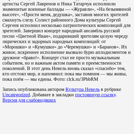
артисты Сергей Лавренов и Ника Татарчук исполнили
знаменитые военные баллады — «Журавли», «На безымянной
высоте», «Прости меня, дедушка», заставив многих зрителей
смахнуть слезу. Солист районного Дома культуры Сергей
Сергеев исполнил несколько патриотических композиций для
зрителей. Завершил концерт народный ансамбль русской
песни «Цветной Иван», подаривший зрителям целую череду
лирических и задорных народных композиций: от
«Морошки» и «Кумушки» до «Черемушки» и «Баранов». Их
живое, искреннее исполнение вызвало бурю аплодисментов и
дружное «браво!». Концерт стал не просто музыкальным
событием, но и важным актом памяти и преемственности
поколений. В этот день Невель вновь сказал «спасибо» тем,
кто отстоял мир, и напомнил: пока мы помним — мы живы,
пока поём — мы едины. Фото: clck.ru/3PbbRM
Запись опубликована автором
Культура Невель
в рубрике
Uncategorized
. Добавьте в закладки
постоянную ссылку
.
Версия для слабовидящих