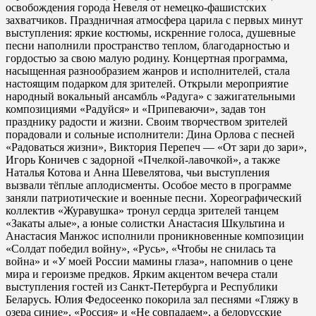
освобождения города Невеля от немецко-фашистских
захватчиков. Праздничная атмосфера царила с первых минут
выступления: яркие костюмы, искренние голоса, душевные
песни наполнили пространство теплом, благодарностью и
гордостью за свою малую родину. Концертная программа,
насыщенная разнообразием жанров и исполнителей, стала
настоящим подарком для зрителей. Открыли мероприятие
народный вокальный ансамбль «Радуга» с зажигательными
композициями «Радуйся» и «Припеваючи», задав тон
празднику радости и жизни. Своим творчеством зрителей
порадовали и сольные исполнители: Дина Орлова с песней
«Радоваться жизни», Виктория Перепеч — «От зари до зари»,
Игорь Коничев с задорной «Пчелкой-лавочкой», а также
Наталья Котова и Анна Шевелятова, чьи выступления
вызвали тёплые аплодисменты. Особое место в программе
заняли патриотические и военные песни. Хореографический
коллектив «Журавушка» тронул сердца зрителей танцем
«Закаты алые», а юные солистки Анастасия Шкультина и
Анастасия Манжос исполнили проникновенные композиции
«Солдат победил войну», «Русь», «Чтобы не снилась та
война» и «У моей России мамины глаза», напомнив о цене
мира и героизме предков. Ярким акцентом вечера стали
выступления гостей из Санкт-Петербурга и Республики
Беларусь. Юлия Федосеенко покорила зал песнями «Гляжу в
озера синие», «Россия» и «Не совпадаем», а белорусские