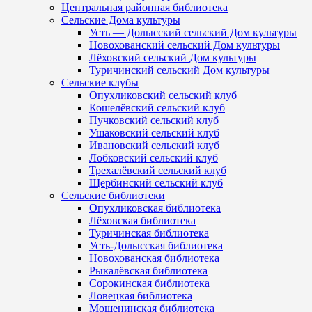
Центральная районная библиотека
Сельские Дома культуры
Усть — Долысский сельский Дом культуры
Новохованский сельский Дом культуры
Лёховский сельский Дом культуры
Туричинский сельский Дом культуры
Сельские клубы
Опухликовский сельский клуб
Кошелёвский сельский клуб
Пучковский сельский клуб
Ушаковский сельский клуб
Ивановский сельский клуб
Лобковский сельский клуб
Трехалёвский сельский клуб
Щербинский сельский клуб
Сельские библиотеки
Опухликовская библиотека
Лёховская библиотека
Туричинская библиотека
Усть-Долысская библиотека
Новохованская библиотека
Рыкалёвская библиотека
Сорокинская библиотека
Ловецкая библиотека
Мошенинская библиотека