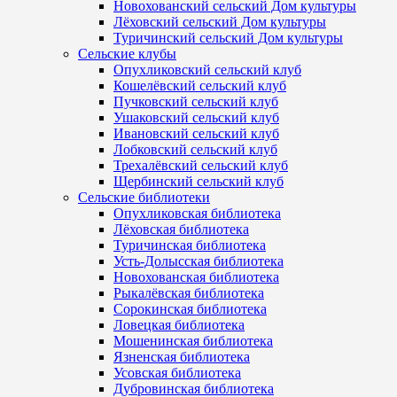
Новохованский сельский Дом культуры
Лёховский сельский Дом культуры
Туричинский сельский Дом культуры
Сельские клубы
Опухликовский сельский клуб
Кошелёвский сельский клуб
Пучковский сельский клуб
Ушаковский сельский клуб
Ивановский сельский клуб
Лобковский сельский клуб
Трехалёвский сельский клуб
Щербинский сельский клуб
Сельские библиотеки
Опухликовская библиотека
Лёховская библиотека
Туричинская библиотека
Усть-Долысская библиотека
Новохованская библиотека
Рыкалёвская библиотека
Сорокинская библиотека
Ловецкая библиотека
Мошенинская библиотека
Язненская библиотека
Усовская библиотека
Дубровинская библиотека