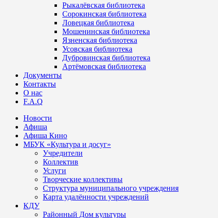
Рыкалёвская библиотека
Сорокинская библиотека
Ловецкая библиотека
Мошенинская библиотека
Язненская библиотека
Усовская библиотека
Дубровинская библиотека
Артёмовская библиотека
Документы
Контакты
О нас
F.A.Q
Новости
Афиша
Афиша Кино
МБУК «Культура и досуг»
Учредители
Коллектив
Услуги
Творческие коллективы
Структура муниципального учреждения
Карта удалённости учреждений
КДУ
Районный Дом культуры