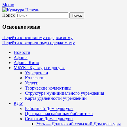
Меню
Поиск
Культура Невель
Основное меню
МБУК Невельского района "Культура
Перейти к основному содержимому
Перейти к вторичному содержимому
и досуг"
Новости
Афиша
Афиша Кино
МБУК «Культура и досуг»
Учредители
Коллектив
Услуги
Творческие коллективы
Структура муниципального учреждения
Карта удалённости учреждений
КДУ
Районный Дом культуры
Центральная районная библиотека
Сельские Дома культуры
Усть — Долысский сельский Дом культуры