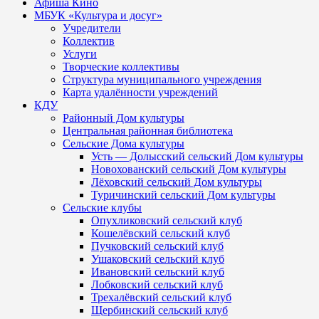
Афиша Кино
МБУК «Культура и досуг»
Учредители
Коллектив
Услуги
Творческие коллективы
Структура муниципального учреждения
Карта удалённости учреждений
КДУ
Районный Дом культуры
Центральная районная библиотека
Сельские Дома культуры
Усть — Долысский сельский Дом культуры
Новохованский сельский Дом культуры
Лёховский сельский Дом культуры
Туричинский сельский Дом культуры
Сельские клубы
Опухликовский сельский клуб
Кошелёвский сельский клуб
Пучковский сельский клуб
Ушаковский сельский клуб
Ивановский сельский клуб
Лобковский сельский клуб
Трехалёвский сельский клуб
Щербинский сельский клуб