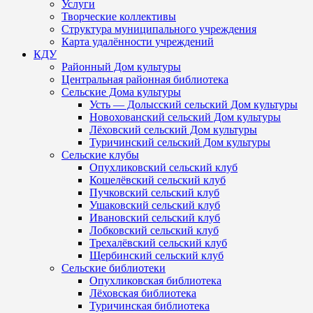
Услуги
Творческие коллективы
Структура муниципального учреждения
Карта удалённости учреждений
КДУ
Районный Дом культуры
Центральная районная библиотека
Сельские Дома культуры
Усть — Долысский сельский Дом культуры
Новохованский сельский Дом культуры
Лёховский сельский Дом культуры
Туричинский сельский Дом культуры
Сельские клубы
Опухликовский сельский клуб
Кошелёвский сельский клуб
Пучковский сельский клуб
Ушаковский сельский клуб
Ивановский сельский клуб
Лобковский сельский клуб
Трехалёвский сельский клуб
Щербинский сельский клуб
Сельские библиотеки
Опухликовская библиотека
Лёховская библиотека
Туричинская библиотека