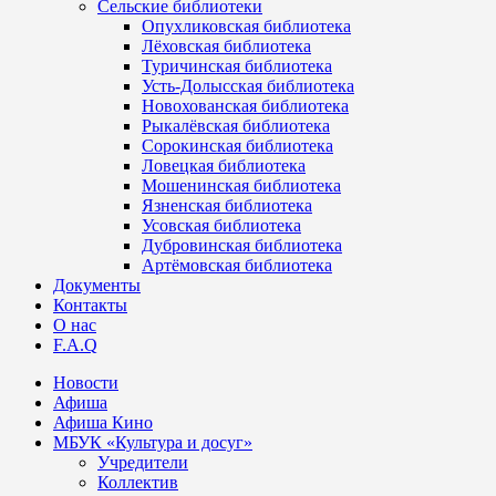
Сельские библиотеки
Опухликовская библиотека
Лёховская библиотека
Туричинская библиотека
Усть-Долысская библиотека
Новохованская библиотека
Рыкалёвская библиотека
Сорокинская библиотека
Ловецкая библиотека
Мошенинская библиотека
Язненская библиотека
Усовская библиотека
Дубровинская библиотека
Артёмовская библиотека
Документы
Контакты
О нас
F.A.Q
Новости
Афиша
Афиша Кино
МБУК «Культура и досуг»
Учредители
Коллектив