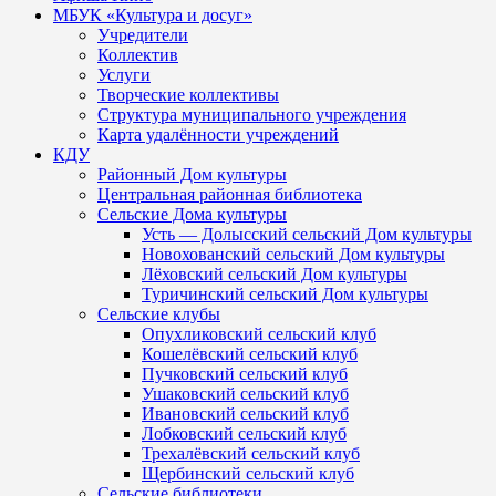
МБУК «Культура и досуг»
Учредители
Коллектив
Услуги
Творческие коллективы
Структура муниципального учреждения
Карта удалённости учреждений
КДУ
Районный Дом культуры
Центральная районная библиотека
Сельские Дома культуры
Усть — Долысский сельский Дом культуры
Новохованский сельский Дом культуры
Лёховский сельский Дом культуры
Туричинский сельский Дом культуры
Сельские клубы
Опухликовский сельский клуб
Кошелёвский сельский клуб
Пучковский сельский клуб
Ушаковский сельский клуб
Ивановский сельский клуб
Лобковский сельский клуб
Трехалёвский сельский клуб
Щербинский сельский клуб
Сельские библиотеки