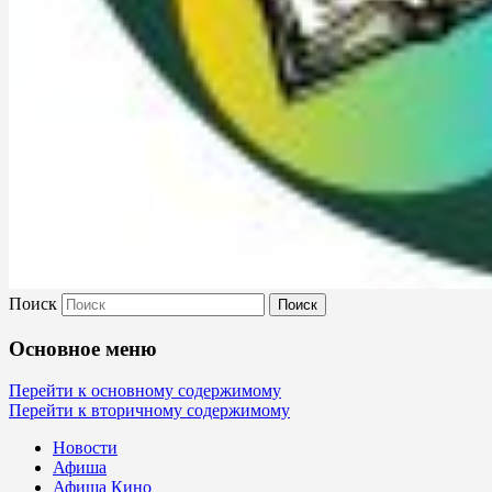
Поиск
Культура Невель
Основное меню
МБУК Невельского района "Культура
Перейти к основному содержимому
Перейти к вторичному содержимому
и досуг"
Новости
Афиша
Афиша Кино