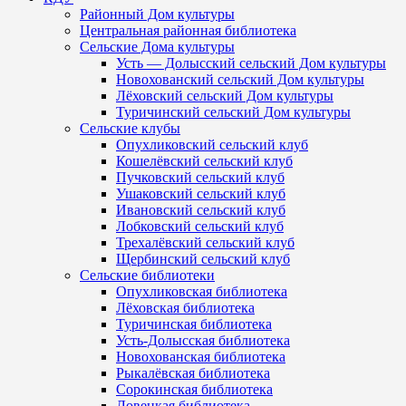
Районный Дом культуры
Центральная районная библиотека
Сельские Дома культуры
Усть — Долысский сельский Дом культуры
Новохованский сельский Дом культуры
Лёховский сельский Дом культуры
Туричинский сельский Дом культуры
Сельские клубы
Опухликовский сельский клуб
Кошелёвский сельский клуб
Пучковский сельский клуб
Ушаковский сельский клуб
Ивановский сельский клуб
Лобковский сельский клуб
Трехалёвский сельский клуб
Щербинский сельский клуб
Сельские библиотеки
Опухликовская библиотека
Лёховская библиотека
Туричинская библиотека
Усть-Долысская библиотека
Новохованская библиотека
Рыкалёвская библиотека
Сорокинская библиотека
Ловецкая библиотека