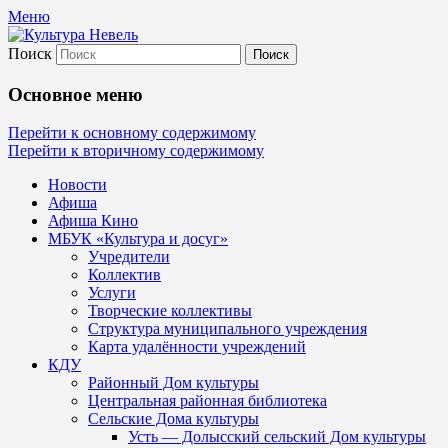
Меню
Поиск
Культура Невель
Основное меню
МБУК Невельского района "Культура
Перейти к основному содержимому
Перейти к вторичному содержимому
и досуг"
Новости
Афиша
Афиша Кино
МБУК «Культура и досуг»
Учредители
Коллектив
Услуги
Творческие коллективы
Структура муниципального учреждения
Карта удалённости учреждений
КДУ
Районный Дом культуры
Центральная районная библиотека
Сельские Дома культуры
Усть — Долысский сельский Дом культуры