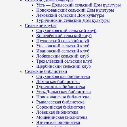
Усть — Долысский сельский Дом культуры
Новохованский сельский Дом культуры
Лёховский сельский Дом культуры
Туричинский сельский Дом культуры
Сельские клубы
Опухликовский сельский клуб
Кошелёвский сельский клуб
Пучковский сельский клуб
Ушаковский сельский клуб
Ивановский сельский клуб
Лобковский сельский клуб
Трехалёвский сельский клуб
Щербинский сельский клуб
Сельские библиотеки
Опухликовская библиотека
Лёховская библиотека
Туричинская библиотека
Усть-Долысская библиотека
Новохованская библиотека
Рыкалёвская библиотека
Сорокинская библиотека
Ловецкая библиотека
Мошенинская библиотека
Язненская библиотека