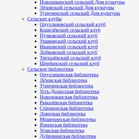
Новохованский сельский Дом культуры
Лёховский сельский Дом культуры
Туричинский сельский Дом культуры
Сельские клубы
Опухликовский сельский клуб
Кошелёвский сельский клуб
Пучковский сельский клуб
Ушаковский сельский клуб
Ивановский сельский клуб
Лобковский сельский клуб
Трехалёвский сельский клуб
Щербинский сельский клуб
Сельские библиотеки
Опухликовская библиотека
Лёховская библиотека
Туричинская библиотека
Усть-Долысская библиотека
Новохованская библиотека
Рыкалёвская библиотека
Сорокинская библиотека
Ловецкая библиотека
Мошенинская библиотека
Язненская библиотека
Усовская библиотека
Дубровинская библиотека