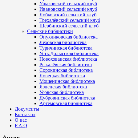
Ушаковский сельский клуб
Ивановский сельский клуб
Лобковский сельский клуб
Трехалёвский сельский клуб
Щербинский сельский клуб
Сельские библиотеки
Опухликовская библиотека
Лёховская библиотека
Туричинская библиотека
Усть-Долысская библиотека
Новохованская библиотека
Рыкалёвская библиотека
Сорокинская библиотека
Ловецкая библиотека
Мошенинская библиотека
Язненская библиотека
Усовская библиотека
Дубровинская библиотека
Артёмовская библиотека
Документы
Контакты
О нас
F.A.Q
Архив