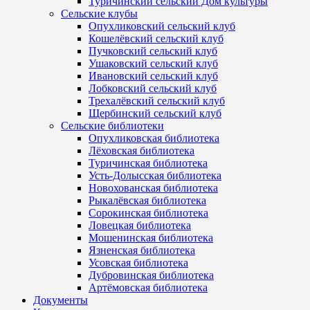
Туричинский сельский Дом культуры
Сельские клубы
Опухликовский сельский клуб
Кошелёвский сельский клуб
Пучковский сельский клуб
Ушаковский сельский клуб
Ивановский сельский клуб
Лобковский сельский клуб
Трехалёвский сельский клуб
Щербинский сельский клуб
Сельские библиотеки
Опухликовская библиотека
Лёховская библиотека
Туричинская библиотека
Усть-Долысская библиотека
Новохованская библиотека
Рыкалёвская библиотека
Сорокинская библиотека
Ловецкая библиотека
Мошенинская библиотека
Язненская библиотека
Усовская библиотека
Дубровинская библиотека
Артёмовская библиотека
Документы